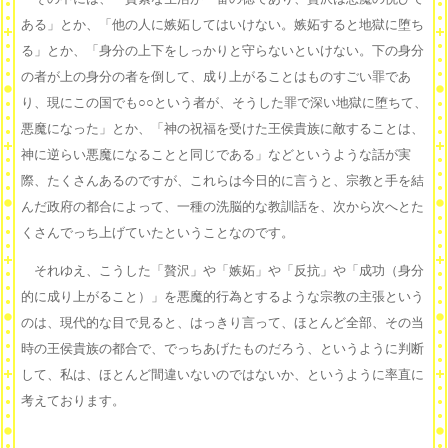
ある」とか、「他の人に嫉妬してはいけない。嫉妬すると地獄に堕ち
る」とか、「身分の上下をしっかりと守らないといけない。下の身分
の者が上の身分の者を倒して、成り上がることはものすごい罪であ
り、現にこの国でも○○という者が、そうした罪で深い地獄に堕ちて、
悪魔になった」とか、「神の祝福を受けた王侯貴族に敵することは、
神に逆らい悪魔になることと同じである」などというような話が実
際、たくさんあるのですが、これらは今日的に言うと、宗教と手を結
んだ政府の都合によって、一種の洗脳的な教訓話を、次から次へとた
くさんでっち上げていたということなのです。
それゆえ、こうした「贅沢」や「嫉妬」や「反抗」や「成功（身分
的に成り上がること）」を悪魔的行為とするような宗教の主張という
のは、現代的な目で見ると、はっきり言って、ほとんど全部、その当
時の王侯貴族の都合で、でっちあげたものだろう、というように判断
して、私は、ほとんど間違いないのではないか、というように率直に
考えております。