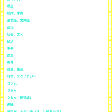
瞑想
結婚、家庭
成功論、繁栄論
政治
社会、文化
経済
軍事
歴史
教育
自然、生命
科学、テクノロジー
コラム
Ｑ＆Ａ
Ｑ＆Ａ（短答編）
趣味
※現在、まだカテゴリ—は編集中です