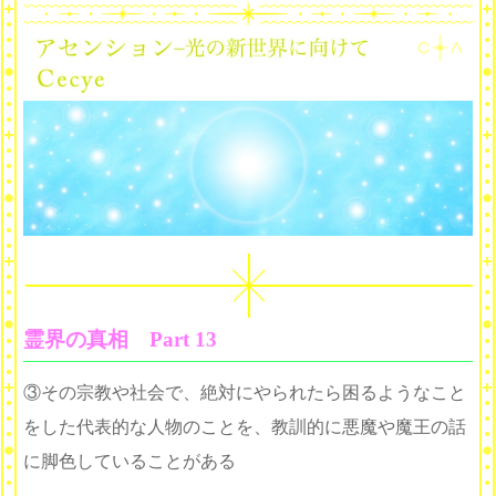
霊界の真相 Part 13
③その宗教や社会で、絶対にやられたら困るようなこと
をした代表的な人物のことを、教訓的に悪魔や魔王の話
に脚色していることがある