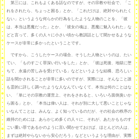
第三には、これもよくある話なのですが、その宗教や社会で、「こ
れをされたら、ちょっと困る」とか、「これだけは、絶対やられたく
ない」というような何らかの行為をしたような人物のことを、「彼
は、本当は悪魔だった」とか、「彼女の魂は、悪魔に魅入られた」な
どと言って、多くの人々に小さい頃から教訓話として聞かせるような
ケースが非常に多かったということです。
ですから、こうしたケースの場合、そうした人物というのは、たい
てい、「ものすごく罪深い行いをした」とか、「彼は死後、地獄に堕
ちて、永遠の苦しみを受けている」などというような結構、恐ろしい
話を聞かされることが非常に多いのですが、実際には、そんなこと誰
も霊的に詳しく調べたような人なんていなくて、本当は何のことはな
い、「単にその宗教の運営上、それをされると、いろいろ面倒臭いか
ら困る」とか、「本当は偉い人は、それが別に大して悪いことじゃな
いなんてことは、みんな、よく知っているのだが、その社会の秩序の
維持のためには、あらかじめ多くの人々に、それが、あたかもものす
ごい重い罪であるかのように言い聞かせておけば、ほとんどの人は、
まずは絶対やらないから安心だろう」などというような理由が、実際