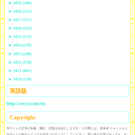
►
2019 (196)
►
2018 (212)
►
2017 (227)
►
2016 (255)
►
2015 (273)
►
2014 (319)
►
2013 (248)
►
2012 (376)
►
2011 (661)
►
2010 (156)
英語版
http://cecye.com/en
Copyright
当サイトの文章の転載、翻訳、拡散は自由としますが、その際には、執筆者 Ｃｅｃｙｅと
当サイトの紹介とリンクを必ずつけるようにしてください。時々昔の文章であっても、さ