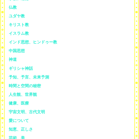
仏教
ユダヤ教
キリスト教
イスラム教
インド思想、ヒンドゥー教
中国思想
神道
ギリシャ神話
予知、予言、未来予測
時間と空間の秘密
人生観、世界観
健康、医療
宇宙文明、古代文明
愛について
知恵、正しさ
芸術、美