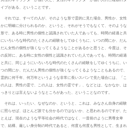
イプがある、ということです。
それでは、すべての人が、そのような形で霊的に見た場合、男性か、女性
かに明確に分けられるのか、というと、それがそうでもなくて、そのような
形で、ある時に男性の個性と認識されていた人であっても、時間の経過と共
にいろいろな時代のたくさんの経験をしてゆくうちに、いつの間にか、だん
だん女性の個性が強くなってくるようなことがあるかと思うと、今度は、そ
の反対に、ある時に女性の個性と認識されていた人であっても、時間の経過
と共に、同じようにいろいろな時代のたくさんの経験をしてゆくうちに、い
つの間にか、だんだん男性の個性が強くなってくるようなこともあるので、
霊的に何千年、何万年というような非常に長いスパンで見た場合には、「こ
の人は、男性の霊で、この人は、女性の霊です」、などとは、なかなか、は
っきりとは言えないようなところがあった、ということなのです。
それは、いったい、なぜなのか、というと、これは、みなさん自身の経験
に照らせば、ほとんど誰でも分かるのではないか、と思われるのですが、た
とえば、現在のような平等社会の時代ではなく、一昔前のように男尊女卑
で、結構、厳しい身分制の時代であると、何度も何度も男性として、生まれ