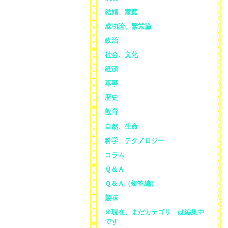
結婚、家庭
成功論、繁栄論
政治
社会、文化
経済
軍事
歴史
教育
自然、生命
科学、テクノロジー
コラム
Ｑ＆Ａ
Ｑ＆Ａ（短答編）
趣味
※現在、まだカテゴリ—は編集中
です