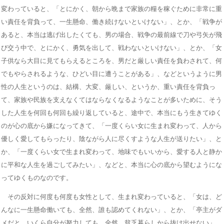
変わっていると、「とにかく、朝から晩まで家族の糧を稼ぐために非常に重
い責任を背負って、一生懸命、働き続けないといけない」、とか、「戦争が
あると、本当は逃げ出したくても、男の場合、戦争の最前線で刀や弓矢が飛
び交う中で、とにかく、勇気を出して、戦わないといけない」、とか、「女
子供なら大目に見てもらえるところを、男だと厳しい責任を負わされて、何
でもやらされるような、ひどい目に遭うことがある」、などというように男
性の人生というのは、結構、大変、厳しい、というか、重い責任を背負っ
て、家族や民族を支えなくてはならなくなるようなことが多いために、そう
した人生を何回も何回も繰り返していると、途中で、本当にもう生きてゆく
のが心の底から嫌になってきて、「一度くらい女に生まれ変わって、人から
優しく愛してもらったり、陰ながら人に尽くすような人生が送りたい」、と
か、「一度くらい女で生まれ変わって、地味でもいいから、愛する人と静か
に平和な人生を過ごしてみたい」、などと、本当に心の底から望むようにな
ってゆくものなのです。
その反対に何度も何度も女性として、生まれ変わっていると、「女は、ど
んなに一生懸命働いても、全然、誰も認めてくれない」、とか、「亭主がダ
メだと、いくら自分が努力しても、全然、貧乏暮らしから抜け出せない」、