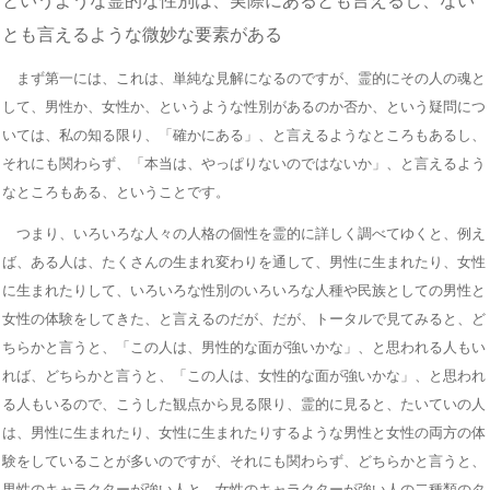
というような霊的な性別は、実際にあるとも言えるし、ない
とも言えるような微妙な要素がある
まず第一には、これは、単純な見解になるのですが、霊的にその人の魂と
して、男性か、女性か、というような性別があるのか否か、という疑問につ
いては、私の知る限り、「確かにある」、と言えるようなところもあるし、
それにも関わらず、「本当は、やっぱりないのではないか」、と言えるよう
なところもある、ということです。
つまり、いろいろな人々の人格の個性を霊的に詳しく調べてゆくと、例え
ば、ある人は、たくさんの生まれ変わりを通して、男性に生まれたり、女性
に生まれたりして、いろいろな性別のいろいろな人種や民族としての男性と
女性の体験をしてきた、と言えるのだが、だが、トータルで見てみると、ど
ちらかと言うと、「この人は、男性的な面が強いかな」、と思われる人もい
れば、どちらかと言うと、「この人は、女性的な面が強いかな」、と思われ
る人もいるので、こうした観点から見る限り、霊的に見ると、たいていの人
は、男性に生まれたり、女性に生まれたりするような男性と女性の両方の体
験をしていることが多いのですが、それにも関わらず、どちらかと言うと、
男性のキャラクターが強い人と、女性のキャラクターが強い人の二種類のタ