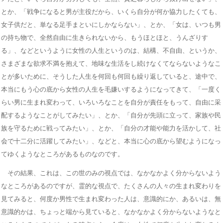
とか、「戦争になると男が主役だから、いくら自分が何か協力したくても、
女子供だと、単なる足手まといにしかならない」、とか、「女は、いつも男
の持ち物で、全然自由に生きられないから、もうほとほと、うんざりす
る」、などというように女性の人生というのは、結構、不自由、というか、
さまざまな欲求不満を抱えて、地味な生活をし続けなくてならないようなこ
とが多いために、そうした人生を何回も何回も繰り返していると、途中で、
本当にもう心の底から女性の人生を毛嫌いするようになってきて、「一度く
らい男に生まれ変わって、いろいろなことを自分が責任をもって、自由に采
配するようなことがしてみたい」、とか、「自分が先頭に立って、家族や民
族を守るために戦ってみたい」、とか、「自分の才能や能力を活かして、社
会で十二分に活躍してみたい」、などと、本当に心の底から望むようになっ
てゆくようなところがあるものなのです。
その結果、これは、この世のみの視点では、なかなかよく分からないよう
なところがあるのですが、霊的な視点で、たくさんの人々の生まれ変わりを
見てみると、何度か男性で生まれ変わった人は、意識的にか、あるいは、無
意識的かは、ちょっと端から見ていると、なかなかよく分からないようなと