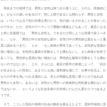
現在までの地球では、男性と女性は体つきが違う上に、その上、性格的に
も、かなりの違いがあるので、同じ人間であるにも関わらず、男性と女性
は、いろいろな点で別の待遇を受けたり、別の扱いをされることが多かった
のですが、ただ、近年のウーマンリブ運動の躍進などもあって、最近になる
と特に先進国では、「男性も女性も、できるだけ同じような待遇で扱うべき
だ」、とか、「男性の中の女性的な面や、女性の中の男性的な面をもっと素
直に認めるべきだ」、とか、「もし肉体が男性であっても、女性的な意識が
強い場合には、女性的な服装や言動をしても構わないし、また肉体が女性で
あっても、男性的な意識が強い場合には、男性的な服装や言動をしても構わ
ないのではないか」、とか、さらには、最近の医学の発達によって、「自分
が生まれもった性別に、あまりにも強い違和感を感じて、仕事や生活上、か
なりの不幸を強いられる場合には、本人の明確な意思に基づくのであれば、
男性から女性へ、あるいは、女性から男性への肉体的な性転換も構わないの
ではないか」、というような社会全体の方向性にだんだん変わりつつあるよ
うです。
さて、こうした現在の地球の社会の動向を踏まえた上で、霊的宇宙的に見