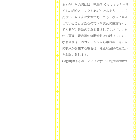
ますが、その際には、執筆者 Ｃｅｃｙｅと当サ
イトの紹介とリンクを必ずつけるようにしてく
ださい。時々昔の文章であっても、さらに修正
していることがあるので（句読点の位置等）、
できるだけ最新の文章を参照してください。た
だし画像、音声等の無断転載はお断りします。
なお当サイトのコンテンツから印税等、何らか
の収入が発生する場合は、適正な金額の支払い
をお願い致します。
Copyright (C) 2010-2025 Cecye. All rights reserved.