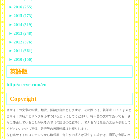
►
2016 (255)
►
2015 (273)
►
2014 (319)
►
2013 (248)
►
2012 (376)
►
2011 (661)
►
2010 (156)
英語版
http://cecye.com/en
Copyright
当サイトの文章の転載、翻訳、拡散は自由としますが、その際には、執筆者 Ｃｅｃｙｅと
当サイトの紹介とリンクを必ずつけるようにしてください。時々昔の文章であっても、さ
らに修正していることがあるので（句読点の位置等）、できるだけ最新の文章を参照して
ください。ただし画像、音声等の無断転載はお断りします。
なお当サイトのコンテンツから印税等、何らかの収入が発生する場合は、適正な金額の支