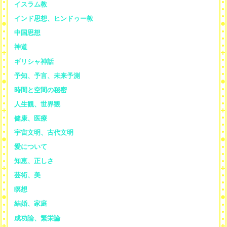
イスラム教
インド思想、ヒンドゥー教
中国思想
神道
ギリシャ神話
予知、予言、未来予測
時間と空間の秘密
人生観、世界観
健康、医療
宇宙文明、古代文明
愛について
知恵、正しさ
芸術、美
瞑想
結婚、家庭
成功論、繁栄論