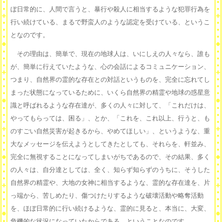
ぼ日常的に、人間で言うと、暴行や殺人に相当するような犯罪行為を
行い続けている、まるで野蛮人のような認定を受けている、というこ
となのです。
その理由は、簡単で、現在の地球人は、いにしえの人々なら、誰も
が、簡単に行えていたような、心の会話によるコミュニケーション、
つまり、自然界の霊的な存在との対話というものを、完全に忘れてし
まった状態になっているために、いくら自然界の精霊や地球の惑星意
識と呼ばれるような存在達が、多くの人々に対して、「これだけは、
やってもらっては、困る」、とか、「これを、これ以上、行うと、も
のすごい自然災害が起きるから、やめてほしい」、というような、重
大なメッセージを伝えようとしてきたとしても、それらを、軒並み、
完全に無視することになってしまいがちであるので、その結果、多く
の人々は、自分達としては、全く、知らず知らずのうちに、そうした
自然界の精霊や、大地の女神に相当するような、霊的な存在達を、片
っ端から、苦しめたり、傷つけたりするような破壊活動や略奪活動
を、ほぼ日常的に行い続けるような、霊的に見ると、本当に、大変、
危機的な状況になっていたからである、ということなのです。