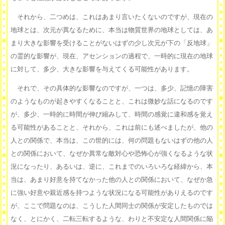
それから、二つめは、これはあまり言いたくないのですが、現在の
地球とは、次元が異なるために、本当は物質世界の地球としては、あ
まり大きな影響を受けることがないはずの少し次元が下の「反地球」
の霊的な影響が、現在、アセンションの過程で、一時的に現在の地球
に対して、多少、大きな影響を与えてくる可能性があります。
それで、その具体的な影響なのですが、一つは、多少、記憶の障害
のようなものが起きやすくなることと、これは微妙な話になるのです
が、多少、一時的に時間が伸び縮みして、時間の感覚に違和感を覚え
る可能性があることと、それから、これは前にも述べましたが、他の
人との関係で、本当は、この世的には、何の問題もないはずの他の人
との関係において、なぜか異常な敵対心や恐怖心が強くなるような状
況になったり、あるいは、逆に、これまでのいろいろな経緯から、本
当は、あまり好意を持てなかった他の人との関係において、なぜか急
に強い好意や親近感を持つような状況になる可能性がありえるのです
が、ここで問題なのは、こうした人間同士の関係が安定したものでは
なく、とにかく、二転三転するような、わりと不安定な人間関係に陥