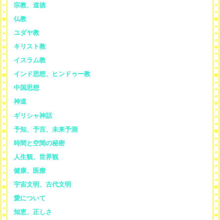
宗教、道徳
仏教
ユダヤ教
キリスト教
イスラム教
インド思想、ヒンドゥー教
中国思想
神道
ギリシャ神話
予知、予言、未来予測
時間と空間の秘密
人生観、世界観
健康、医療
宇宙文明、古代文明
愛について
知恵、正しさ