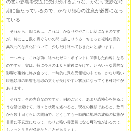
の悪い影響を交互に受け続けるような、かなり微妙な時
期に当たっているので、かなり細心の注意が必要になっ
ている
それから、四つめは、これは、かなりややこしい話になるのです
が、特にここ数ヶ月ぐらいの間に起こりうる、ちょっと複雑な霊的、
異次元的な変化について、少しだけ述べておきたいと思います。
一つめは、これは前に述べたゼロ・ポイントに関係した内容になる
のですが、実は、特に今月の１０月前後にかけて、いろいろな霊的な
影響が複雑に絡み合って、一時的に異次元領域の中でも、かなり暗い
暗黒領域の影響を地球の文明が受けやすい状況になってくる可能性が
あります。
それで、その内容なのですが、例のごとく、あまり恐怖心を煽るよ
うな話は避けて、淡々と状況を述べると、現在の推移であると、数日
から数十日ぐらいの間隔で、どうしても一時的に地球の波動の状態が
非常に不安定になって、わりと暗い雰囲気になる可能性があるので、
ちょっと注意が必要なところがあります。