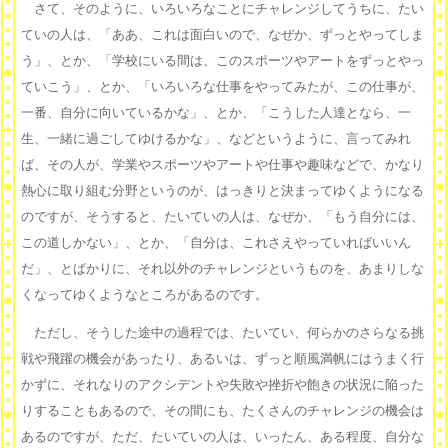
さて、そのように、いろいろなことにチャレンジしてうちに、たい
ていの人は、「ああ、これは面白いので、なぜか、ずっとやってしま
う」、とか、「学校にいる間は、このスポーツやアートをずっとやっ
ていこう」、とか、「いろいろな仕事をやってみたが、この仕事が、
一番、自分に向いているかな」、とか、「こうした人達となら、一
生、一緒に過ごしてゆけるかな」、などというように、言ってみれ
ば、その人が、学業やスポーツやアートや仕事や趣味などで、かなり
熱心に取り組む分野というのが、はっきりと決まってゆくようになる
のですが、そうすると、たいていの人は、なぜか、「もう自分には、
この道しかない」、とか、「自分は、これさえやっていればいいん
だ」、とばかりに、それ以外のチャレンジというものを、あまりしな
くなってゆくようなところがあるのです。
ただし、そうした途中の過程では、たいてい、何らかのさらなる挑
戦や飛躍の機会があったり、あるいは、ずっと順風満帆にはうまく行
かずに、それなりのアクシデントや失敗や挫折や飽きの状況に陥った
りすることもあるので、その間にも、たくさんのチャレンジの機会は
あるのですが、ただ、たいていの人は、いったん、ある程度、自分な