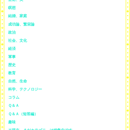
瞑想
結婚、家庭
成功論、繁栄論
政治
社会、文化
経済
軍事
歴史
教育
自然、生命
科学、テクノロジー
コラム
Ｑ＆Ａ
Ｑ＆Ａ（短答編）
趣味