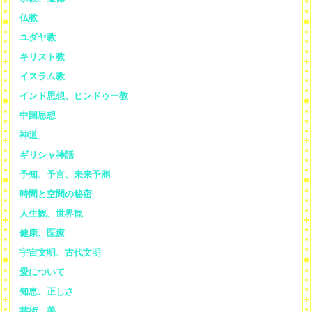
仏教
ユダヤ教
キリスト教
イスラム教
インド思想、ヒンドゥー教
中国思想
神道
ギリシャ神話
予知、予言、未来予測
時間と空間の秘密
人生観、世界観
健康、医療
宇宙文明、古代文明
愛について
知恵、正しさ
芸術、美