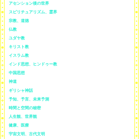
アセンション後の世界
スピリチュアリズム、霊界
宗教、道徳
仏教
ユダヤ教
キリスト教
イスラム教
インド思想、ヒンドゥー教
中国思想
神道
ギリシャ神話
予知、予言、未来予測
時間と空間の秘密
人生観、世界観
健康、医療
宇宙文明、古代文明