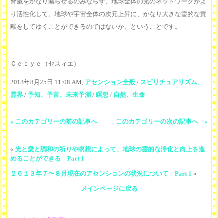
脅威をかなり減らせるのみならず、地球全体の光のネットワークがよ
り活性化して、地球や宇宙全体の次元上昇に、かなり大きな霊的な貢
献をしてゆくことができるのではないか、ということです。
Ｃｅｃｙｅ（セスィエ）
2013年8月25日 11:08 AM,
アセンション全般
/
スピリチュアリズム、
霊界
/
予知、予言、未来予測
/
瞑想
/
自然、生命
« このカテゴリーの前の記事へ
このカテゴリーの次の記事へ »
«
光と愛と調和の祈りや瞑想によって、地球の霊的な浄化と向上を進
めることができる Part 1
２０１３年７〜８月現在のアセンションの状況について Part 1
»
メインページに戻る