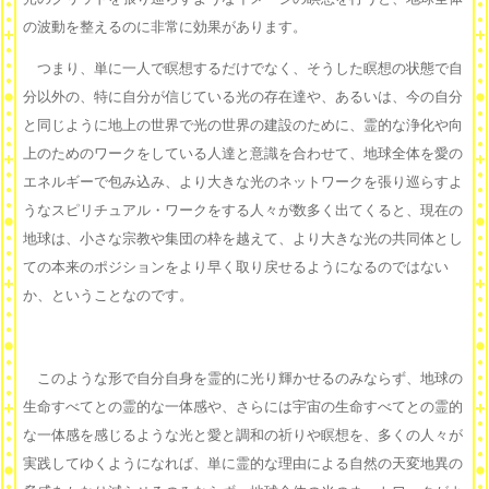
の波動を整えるのに非常に効果があります。
つまり、単に一人で瞑想するだけでなく、そうした瞑想の状態で自
分以外の、特に自分が信じている光の存在達や、あるいは、今の自分
と同じように地上の世界で光の世界の建設のために、霊的な浄化や向
上のためのワークをしている人達と意識を合わせて、地球全体を愛の
エネルギーで包み込み、より大きな光のネットワークを張り巡らすよ
うなスピリチュアル・ワークをする人々が数多く出てくると、現在の
地球は、小さな宗教や集団の枠を越えて、より大きな光の共同体とし
ての本来のポジションをより早く取り戻せるようになるのではない
か、ということなのです。
このような形で自分自身を霊的に光り輝かせるのみならず、地球の
生命すべてとの霊的な一体感や、さらには宇宙の生命すべてとの霊的
な一体感を感じるような光と愛と調和の祈りや瞑想を、多くの人々が
実践してゆくようになれば、単に霊的な理由による自然の天変地異の