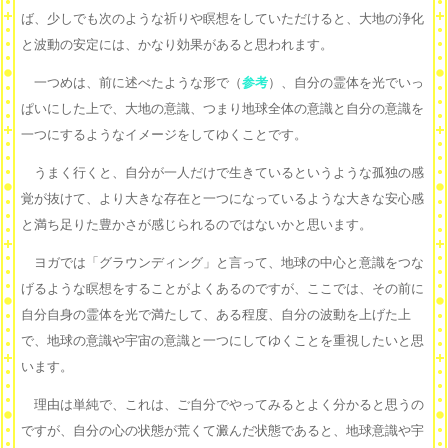
ば、少しでも次のような祈りや瞑想をしていただけると、大地の浄化
と波動の安定には、かなり効果があると思われます。
一つめは、前に述べたような形で（
参考
）、自分の霊体を光でいっ
ぱいにした上で、大地の意識、つまり地球全体の意識と自分の意識を
一つにするようなイメージをしてゆくことです。
うまく行くと、自分が一人だけで生きているというような孤独の感
覚が抜けて、より大きな存在と一つになっているような大きな安心感
と満ち足りた豊かさが感じられるのではないかと思います。
ヨガでは「グラウンディング」と言って、地球の中心と意識をつな
げるような瞑想をすることがよくあるのですが、ここでは、その前に
自分自身の霊体を光で満たして、ある程度、自分の波動を上げた上
で、地球の意識や宇宙の意識と一つにしてゆくことを重視したいと思
います。
理由は単純で、これは、ご自分でやってみるとよく分かると思うの
ですが、自分の心の状態が荒くて澱んだ状態であると、地球意識や宇