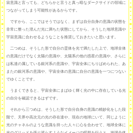
宙意識と言っても、どちらかと言うと真っ暗なダークサイドの領域に
つながってしまう可能性があるからです。
ですから、ここではそうではなく、まずは自分自身の意識の状態を
非常に整った澄んだ光に満ちた状態にしてから、そうした地球意識や
宇宙意識に合わせるようなことを推奨しておきたいと思います。
二つめは、そうした形で自分の霊体を光で満たした上で、地球全体
の意識だけでなく太陽の意識や、太陽系の他の惑星の意識や、さらに
は私達の属している銀河系の意識や、宇宙全体にちりばめられた、あ
またの銀河系の意識や、宇宙全体の意識に自分の意識を一つにつない
でゆくことです。
うまくできると、宇宙全体にまばゆく輝く光の中に存在している光
の自分を確認できるはずです。
それから三つめは、そうした形で自分自身の意識の精妙化をした段
階で、天界や高次元の光の存在達や、現在の地球にいて、同じように
光のチャネルのような意識を持った人々に心を合わせて、地球全体に
光のグリッドを張り巡らすようなイメージの瞑想を行うと、地球全体