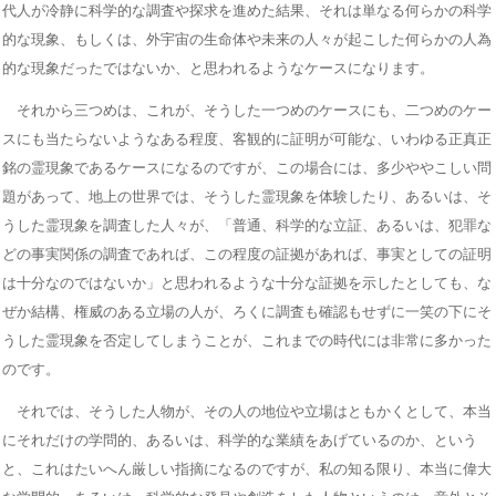
代人が冷静に科学的な調査や探求を進めた結果、それは単なる何らかの科学
的な現象、もしくは、外宇宙の生命体や未来の人々が起こした何らかの人為
的な現象だったではないか、と思われるようなケースになります。
それから三つめは、これが、そうした一つめのケースにも、二つめのケー
スにも当たらないようなある程度、客観的に証明が可能な、いわゆる正真正
銘の霊現象であるケースになるのですが、この場合には、多少ややこしい問
題があって、地上の世界では、そうした霊現象を体験したり、あるいは、そ
うした霊現象を調査した人々が、「普通、科学的な立証、あるいは、犯罪な
どの事実関係の調査であれば、この程度の証拠があれば、事実としての証明
は十分なのではないか」と思われるような十分な証拠を示したとしても、な
ぜか結構、権威のある立場の人が、ろくに調査も確認もせずに一笑の下にそ
うした霊現象を否定してしまうことが、これまでの時代には非常に多かった
のです。
それでは、そうした人物が、その人の地位や立場はともかくとして、本当
にそれだけの学問的、あるいは、科学的な業績をあげているのか、という
と、これはたいへん厳しい指摘になるのですが、私の知る限り、本当に偉大