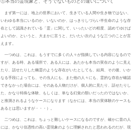
①本当の霊現象と、そうでないものとの違いについて
まず第一には、地上の世界において、生きている人間や生き物ではない、
いわゆる本当にいるのか、いないのか、はっきりしづらい半生命のような存
在として認識されている「霊」に関して、いったいどの程度、認めてゆけば
よいのか、というと、大まかに言うと、だいたい次のような三つのことが言
えます。
一つめは、これは、もうすでに多くの人々が指摘している内容になるので
すが、ある時、ある場所で、ある人には、あたかも本当の実在のように見え
たり、話せたりした幽霊のような存在がいたとしても、結局、その後、いか
なる手段によっても、その当人にも、また他の人々にも、霊的な存在が確認
できなかった場合には、そのある人物だけが、個人的に見たり、話せたりし
た、かなり特殊な体験、もしくは、単なる幻覚の類いだったのではないか、
と推測されるようなケースになります（なかには、本当の実体験のケースも
あるとは思いますが・・・）。
二つめは、これは、ちょっと難しいケースになるのですが、確かに昔の人
には、かなり信憑性の高い霊現象のように理解されたと思われるのだが、現