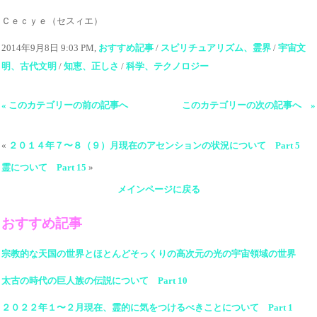
Ｃｅｃｙｅ（セスィエ）
2014年9月8日 9:03 PM,
おすすめ記事
/
スピリチュアリズム、霊界
/
宇宙文
明、古代文明
/
知恵、正しさ
/
科学、テクノロジー
« このカテゴリーの前の記事へ
このカテゴリーの次の記事へ »
«
２０１４年７〜８（９）月現在のアセンションの状況について Part 5
霊について Part 15
»
メインページに戻る
おすすめ記事
宗教的な天国の世界とほとんどそっくりの高次元の光の宇宙領域の世界
太古の時代の巨人族の伝説について Part 10
２０２２年１〜２月現在、霊的に気をつけるべきことについて Part 1