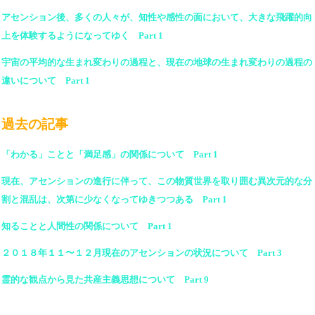
アセンション後、多くの人々が、知性や感性の面において、大きな飛躍的向
上を体験するようになってゆく Part 1
宇宙の平均的な生まれ変わりの過程と、現在の地球の生まれ変わりの過程の
違いについて Part 1
過去の記事
「わかる」ことと「満足感」の関係について Part 1
現在、アセンションの進行に伴って、この物質世界を取り囲む異次元的な分
割と混乱は、次第に少なくなってゆきつつある Part 1
知ることと人間性の関係について Part 1
２０１８年１１〜１２月現在のアセンションの状況について Part 3
霊的な観点から見た共産主義思想について Part 9