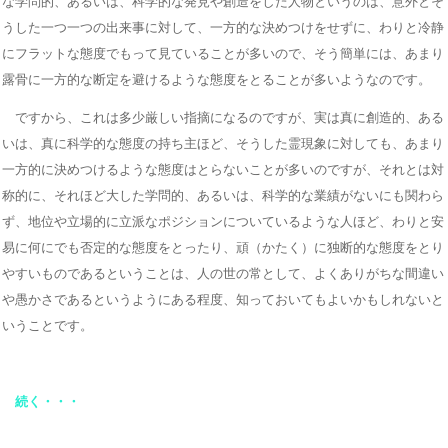
な学問的、あるいは、科学的な発見や創造をした人物というのは、意外とそ
うした一つ一つの出来事に対して、一方的な決めつけをせずに、わりと冷静
にフラットな態度でもって見ていることが多いので、そう簡単には、あまり
露骨に一方的な断定を避けるような態度をとることが多いようなのです。
ですから、これは多少厳しい指摘になるのですが、実は真に創造的、ある
いは、真に科学的な態度の持ち主ほど、そうした霊現象に対しても、あまり
一方的に決めつけるような態度はとらないことが多いのですが、それとは対
称的に、それほど大した学問的、あるいは、科学的な業績がないにも関わら
ず、地位や立場的に立派なポジションについているような人ほど、わりと安
易に何にでも否定的な態度をとったり、頑（かたく）に独断的な態度をとり
やすいものであるということは、人の世の常として、よくありがちな間違い
や愚かさであるというようにある程度、知っておいてもよいかもしれないと
いうことです。
続く・・・