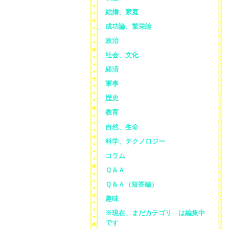
結婚、家庭
成功論、繁栄論
政治
社会、文化
経済
軍事
歴史
教育
自然、生命
科学、テクノロジー
コラム
Ｑ＆Ａ
Ｑ＆Ａ（短答編）
趣味
※現在、まだカテゴリ—は編集中
です