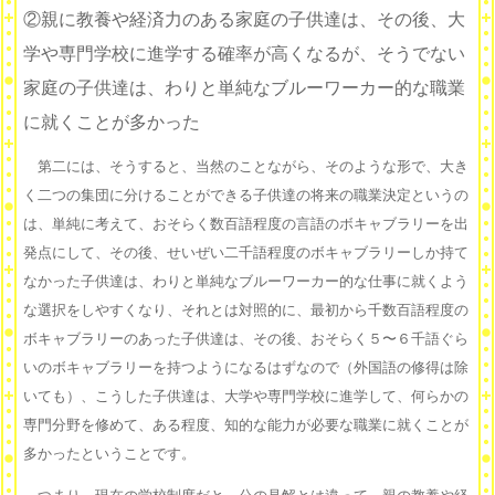
②親に教養や経済力のある家庭の子供達は、その後、大
学や専門学校に進学する確率が高くなるが、そうでない
家庭の子供達は、わりと単純なブルーワーカー的な職業
に就くことが多かった
第二には、そうすると、当然のことながら、そのような形で、大き
く二つの集団に分けることができる子供達の将来の職業決定というの
は、単純に考えて、おそらく数百語程度の言語のボキャブラリーを出
発点にして、その後、せいぜい二千語程度のボキャブラリーしか持て
なかった子供達は、わりと単純なブルーワーカー的な仕事に就くよう
な選択をしやすくなり、それとは対照的に、最初から千数百語程度の
ボキャブラリーのあった子供達は、その後、おそらく５〜６千語ぐら
いのボキャブラリーを持つようになるはずなので（外国語の修得は除
いても）、こうした子供達は、大学や専門学校に進学して、何らかの
専門分野を修めて、ある程度、知的な能力が必要な職業に就くことが
多かったということです。