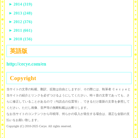
►
2014 (319)
►
2013 (248)
►
2012 (376)
►
2011 (661)
►
2010 (156)
英語版
http://cecye.com/en
Copyright
当サイトの文章の転載、翻訳、拡散は自由としますが、その際には、執筆者 Ｃｅｃｙｅと
当サイトの紹介とリンクを必ずつけるようにしてください。時々昔の文章であっても、さ
らに修正していることがあるので（句読点の位置等）、できるだけ最新の文章を参照して
ください。ただし画像、音声等の無断転載はお断りします。
なお当サイトのコンテンツから印税等、何らかの収入が発生する場合は、適正な金額の支
払いをお願い致します。
Copyright (C) 2010-2025 Cecye. All rights reserved.