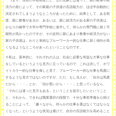
つまり、現在の学校制度だと、公の見解とは違って、親の教養や経
済力の差によって、その家庭の子供達の言語能力が、ほぼ半自動的に
決定されてしまうようなところがあったために、結果として、ある程
度、親に教養があるか、あるいは、親に経済力がある家の子供達は、
かなりの確率で大学や専門学校に進学して、何らかの専門職に就く可
能性が高かったのですが、その反対に親にあまり教養や経済力がない
家の子供達は、わりと単純なブルーワーカー的な仕事に就く傾向が高
くなるようなところがあったということなのです。
※私は、基本的に、それぞれの人は、社会に必要な有益な大事な仕事
をしているというような見方に立っているので、これは決して、ホワ
イトカラー的な仕事を偉しと見て、ブルーワーカー的な仕事を馬鹿に
するような見方ではないのですが、ただ、もし当人が、「自分は馬鹿
だから・・・」とか、「頭が悪いから・・・」と思っているなら、
「それには違った見方もある」ということを提示したいということ
と、それから、できれば職業選択の段階で、十分な事前準備を心掛け
ることによって、「嫌々ながら、何らかの仕事を選ばなくてはならな
くなった」というような状況は避けて、自分の言語能力を高めること