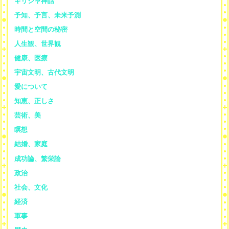
ギリシャ神話
予知、予言、未来予測
時間と空間の秘密
人生観、世界観
健康、医療
宇宙文明、古代文明
愛について
知恵、正しさ
芸術、美
瞑想
結婚、家庭
成功論、繁栄論
政治
社会、文化
経済
軍事