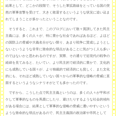
結果として、どこかの段階で、そうした軍拡路線をとっている国の突
然の軍事攻撃を受けて、大きく敗退するというような状況に追い込ま
れてしまうことが多かったということなのです。
そうすると、これまで、このブログにおいて散々賞讃してきた民主
主義には、多くの人々が、特に豊かな社会であればあるほど、よほど
の国防上の脅威や大義名分がない限り、あまり戦争に賛成しようとし
ないというような非常に致命的な弱点があることに気がつく人も多い
のではないかと思われるのですが、実際、その通りで近現代の戦争の
経緯を見てみると、たいてい、より民主的で経済的に豊かで、文化的
にも成熟している国々が、より独裁的で経済的にも貧しく、また文化
的にも、それほど成熟していない国々からの軍事的な侵略の脅威に直
面するというようなシナリオがとても多かったのです。
ですから、こうした点で民主主義というのは、多くの人々が平和ボ
ケして軍事的なものを馬鹿にしたり、避けたりするような社会的傾向
がある場合には、結果として軍事的な侵略の脅威に遭いやすいという
ような致命的な弱点があるので、民主主義国の政治家や市民として