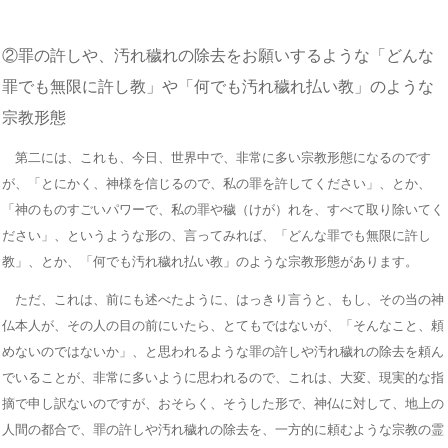
②罪の許しや、汚れ穢れの除去をお願いするような「どんな
罪でも無限に許し教」や「何でも汚れ穢れ払い教」のような
宗教形態
第二には、これも、今日、世界中で、非常に多い宗教形態になるのです
が、「とにかく、神様を信じるので、私の罪を許してください」、とか、
「神のものすごいパワーで、私の罪や穢（けが）れを、すべて取り除いてく
ださい」、というような形の、言ってみれば、「どんな罪でも無限に許し
教」、とか、「何でも汚れ穢れ払い教」のような宗教形態があります。
ただ、これは、前にも述べたように、はっきり言うと、もし、その当の神
仏本人が、その人の目の前にいたら、とてもではないが、「そんなこと、頼
めないのではないか」、と思われるような罪の許しや汚れ穢れの除去を頼ん
でいることが、非常に多いように思われるので、これは、大変、現実的な指
摘で申し訳ないのですが、おそらく、そうした形で、神仏に対して、地上の
人間の都合で、罪の許しや汚れ穢れの除去を、一方的に頼むような宗教の霊