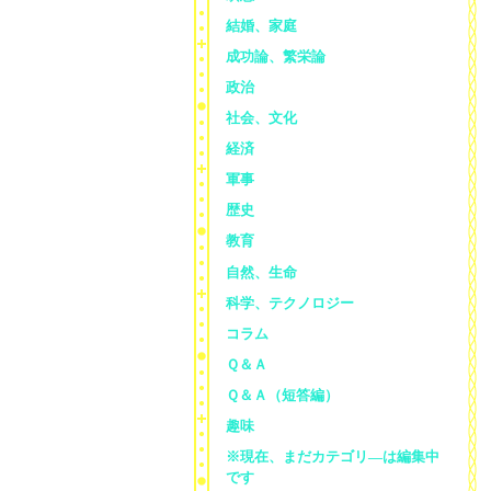
結婚、家庭
成功論、繁栄論
政治
社会、文化
経済
軍事
歴史
教育
自然、生命
科学、テクノロジー
コラム
Ｑ＆Ａ
Ｑ＆Ａ（短答編）
趣味
※現在、まだカテゴリ—は編集中
です