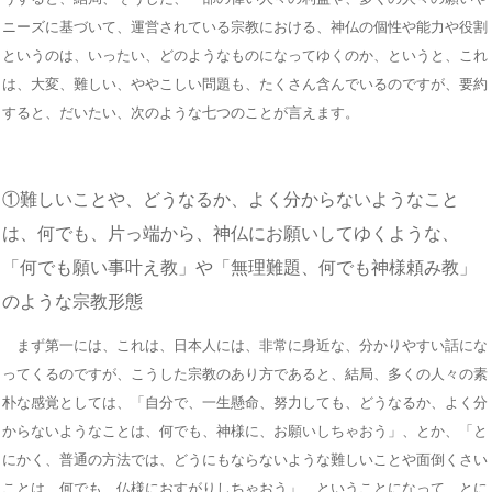
ニーズに基づいて、運営されている宗教における、神仏の個性や能力や役割
というのは、いったい、どのようなものになってゆくのか、というと、これ
は、大変、難しい、ややこしい問題も、たくさん含んでいるのですが、要約
すると、だいたい、次のような七つのことが言えます。
①難しいことや、どうなるか、よく分からないようなこと
は、何でも、片っ端から、神仏にお願いしてゆくような、
「何でも願い事叶え教」や「無理難題、何でも神様頼み教」
のような宗教形態
まず第一には、これは、日本人には、非常に身近な、分かりやすい話にな
ってくるのですが、こうした宗教のあり方であると、結局、多くの人々の素
朴な感覚としては、「自分で、一生懸命、努力しても、どうなるか、よく分
からないようなことは、何でも、神様に、お願いしちゃおう」、とか、「と
にかく、普通の方法では、どうにもならないような難しいことや面倒くさい
ことは、何でも、仏様におすがりしちゃおう」、ということになって、とに