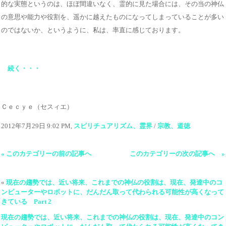
的な実態というのは、ほぼ間違いなく、霊的に見た場合には、その当の神仏
の意思や能力や役割を、遥かに越えたものになってしまっていることが多い
のではないか、というように、私は、率直に感じております。
続く・・・
Ｃｅｃｙｅ（セスィエ）
2012年7月29日 9:02 PM,
スピリチュアリズム、霊界
/
宗教、道徳
« このカテゴリーの前の記事へ
このカテゴリーの次の記事へ »
«
現在の趨勢では、近い将来、これまでの神仏の役割は、現在、発達中のコ
ンピューターやロボットに、だんだん取って代わられる可能性が高くなって
きている Part 2
現在の趨勢では、近い将来、これまでの神仏の役割は、現在、発達中のコン