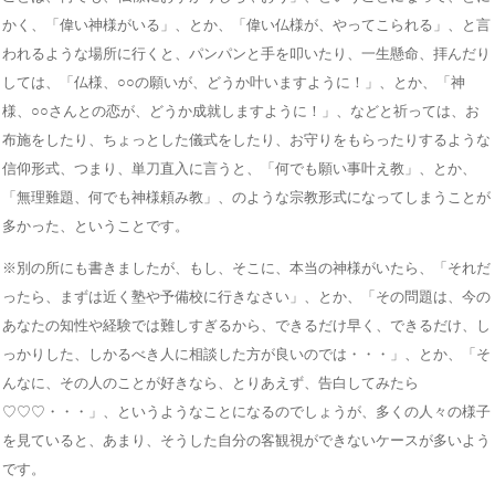
かく、「偉い神様がいる」、とか、「偉い仏様が、やってこられる」、と言
われるような場所に行くと、パンパンと手を叩いたり、一生懸命、拝んだり
しては、「仏様、○○の願いが、どうか叶いますように！」、とか、「神
様、○○さんとの恋が、どうか成就しますように！」、などと祈っては、お
布施をしたり、ちょっとした儀式をしたり、お守りをもらったりするような
信仰形式、つまり、単刀直入に言うと、「何でも願い事叶え教」、とか、
「無理難題、何でも神様頼み教」、のような宗教形式になってしまうことが
多かった、ということです。
※別の所にも書きましたが、もし、そこに、本当の神様がいたら、「それだ
ったら、まずは近く塾や予備校に行きなさい」、とか、「その問題は、今の
あなたの知性や経験では難しすぎるから、できるだけ早く、できるだけ、し
っかりした、しかるべき人に相談した方が良いのでは・・・」、とか、「そ
んなに、その人のことが好きなら、とりあえず、告白してみたら
♡♡♡・・・」、というようなことになるのでしょうが、多くの人々の様子
を見ていると、あまり、そうした自分の客観視ができないケースが多いよう
です。