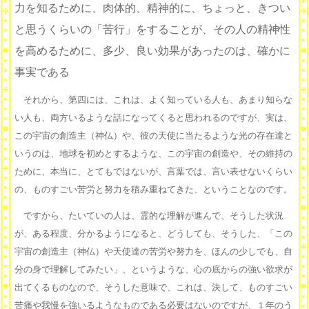
力を知るために、肉体的、精神的に、ちょっと、きつい
と思うくらいの「苦行」をすることが、その人の精神性
を高めるために、多少、良い効果があったのは、確かに
事実である
それから、第四には、これは、よく知っている人も、あまり知らな
い人も、両方いるような話になってくると思われるのですが、実は、
この宇宙の創造主（神仏）や、彼の天使に当たるような光の存在達と
いうのは、地球を初めとするような、この宇宙の創造や、その維持の
ために、本当に、とてもではないが、言葉では、言い表せないくらい
の、ものすごい苦労と努力を積み重ねてきた、ということなのです。
ですから、たいていの人は、霊的な理解が進んで、そうした状況
が、ある程度、分かるようになると、どうしても、そうした、「この
宇宙の創造主（神仏）や天使達の苦労や努力を、ほんの少しでも、自
分の身で理解してみたい」、というような、心の底からの強い欲求が
出てくるものなので、そうした意味で、これは、決して、ものすごい
苦痛や我慢を強いるようなものである必要はないのですが、１年のう