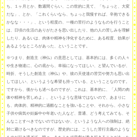
ち、１ヶ月とか、数週間ぐらい、この世的に見て、「ちょっと、大変
だな」、とか、「これくらいなら、ちょっと我慢すれば、辛抱できる
かなな・・・」、という程度の、一種の苦行のようなものを行うこと
は、日頃の生活のありがたさを思い出したり、他の人の苦しみを理解
したり、あるいは、肉体や精神を浄化するために、ある程度、効果が
あるようなところがあった、ということです。
※つまり、創造主（神仏）の意思としては、基本的には、多くの人々
や生き物達に、心の底から、幸福になってほしい、と望んでいるが、
時折、そうした創造主（神仏）や、彼の天使達の苦労や努力も思い出
してほしい、というような希望も持っている、ということなのです。
ですから、後からも述べるのですが、これは、基本的に、「人間の肉
体や精神を苦しめよ」、というような意味ではないので、あまりに
も、肉体的、精神的に過酷なことを強いることや、それから、小さな
子供や病気や妊娠中や年老いた人など、普通、どう考えてみても、そ
んなことすべきでないのではないか、というような人への強制は、絶
対に避けるべきなのですが、歴史的には、こうした苦行主義のような