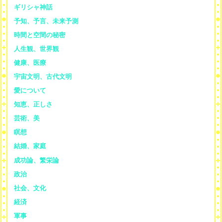
ギリシャ神話
予知、予言、未来予測
時間と空間の秘密
人生観、世界観
健康、医療
宇宙文明、古代文明
愛について
知恵、正しさ
芸術、美
瞑想
結婚、家庭
成功論、繁栄論
政治
社会、文化
経済
軍事