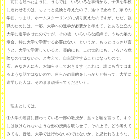
前にも述べたように、うちでは、いろいろな事情から、子供を学校
に通わせるのは、ちょっと危険と考えたので、途中で止めて、家での
学習、つまり、ホームスクーリングに切り変えたのですが、ただ、就
職のためには、一応、大学への進学が必要かと考えて、とある公立の
大学に進学させたのですが、その後、いろいろな経緯で、うちの娘の
場合、特に大学で学習する必要はない、というか、もっとはっきり言
うと、大学で学習していると、霊的にも、この世的にも、いろいろ危
険なのではないか、と考えて、自主退学することになったので、一
応、みなさんにも、お知らせしておきます（これは、誰にも当てはま
るような話ではないので、何らかの目的をしっかりと持って、大学に
進学した人は、そのまま頑張ってください）。
理由としては、
①大学の運営に携わっている一部の教授が、堂々と嘘を言って、すぐ
には抜けられないような形の授業を取らせて、その上で、どう考えて
みても、普通、大学では行わないのではないか、と思われるような、