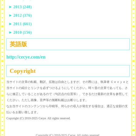
►
2013 (248)
►
2012 (376)
►
2011 (661)
►
2010 (156)
英語版
http://cecye.com/en
Copyright
当サイトの文章の転載、翻訳、拡散は自由としますが、その際には、執筆者 Ｃｅｃｙｅと
当サイトの紹介とリンクを必ずつけるようにしてください。時々昔の文章であっても、さ
らに修正していることがあるので（句読点の位置等）、できるだけ最新の文章を参照して
ください。ただし画像、音声等の無断転載はお断りします。
なお当サイトのコンテンツから印税等、何らかの収入が発生する場合は、適正な金額の支
払いをお願い致します。
Copyright (C) 2010-2025 Cecye. All rights reserved.
Copyright (C) 2010-2025 Cecye. All rights reserved.