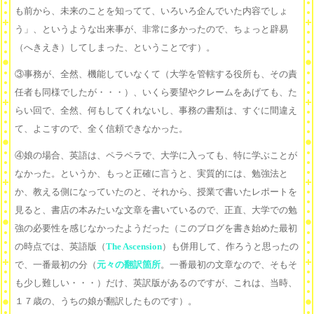
も前から、未来のことを知ってて、いろいろ企んでいた内容でしょ
う」、というような出来事が、非常に多かったので、ちょっと辟易
（へきえき）してしまった、ということです）。
③事務が、全然、機能していなくて（大学を管轄する役所も、その責
任者も同様でしたが・・・）、いくら要望やクレームをあげても、た
らい回で、全然、何もしてくれないし、事務の書類は、すぐに間違え
て、よこすので、全く信頼できなかった。
④娘の場合、英語は、ペラペラで、大学に入っても、特に学ぶことが
なかった。というか、もっと正確に言うと、実質的には、勉強法と
か、教える側になっていたのと、それから、授業で書いたレポートを
見ると、書店の本みたいな文章を書いているので、正直、大学での勉
強の必要性を感じなかったようだった（このブログを書き始めた最初
の時点では、英語版（
The Ascension
）も併用して、作ろうと思ったの
で、一番最初の分（
元々の翻訳箇所
。一番最初の文章なので、そもそ
も少し難しい・・・）だけ、英訳版があるのですが、これは、当時、
１７歳の、うちの娘が翻訳したものです）。