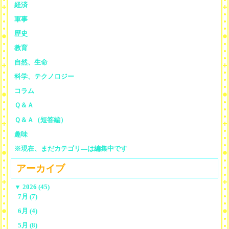
経済
軍事
歴史
教育
自然、生命
科学、テクノロジー
コラム
Ｑ＆Ａ
Ｑ＆Ａ（短答編）
趣味
※現在、まだカテゴリ—は編集中です
アーカイブ
▼
2026 (45)
7月 (7)
6月 (4)
5月 (8)