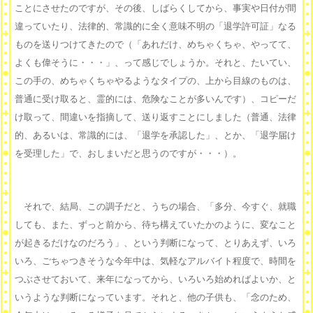
ことにさせたのですが、その後、しばらくしてから、事実や日付が間
違っていたり、法律的、常識的に全く意味不明の「退学許可証」なる
ものを送りつけてきたので（「あれだけ、めちゃくちゃ、やってて、
よくも偉そうに・・・」、って感じでしょうか。それと、たいてい、
この手の、めちゃくちゃやるようなタイプの、上から目線のものは、
普通に受け取ると、霊的には、危険なことが多いんです）、コピーだ
け取って、間違いを指摘して、送り返すことにしました（普通、法律
的、あるいは、常識的には、「退学を承認した」、とか、「退学届け
を受理した」で、おしまいだと思うのですが・・・）。
それで、結局、この調子だと、うちの場合、「多分、今すぐ、就職
しても、また、ずっと前から、待ち構えていたかのように、変なこと
が起きるだけなのだろう」、という判断になって、とりあえず、いろ
いろ、ごちゃつきそうな今年中は、気軽なアルバイト程度で、時間を
つぶさせておいて、来年になってから、いろいろ始めればよいか、と
いうような判断になっています。それと、他の子供も、「念のため、