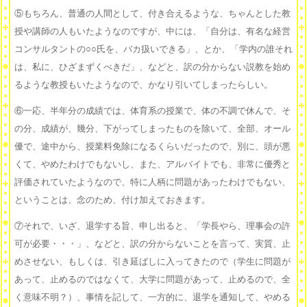
⑤もちろん、普通の人間として、付き合えるような、ちゃんとした教
授や講師の人もいたようなのですが、中には、「自分は、有名な経営
コンサルタントの○○氏を、バカ扱いできる」、とか、「学内の誰それ
は、私に、ひざまずくべきだ」、などと、訳の分からない説教を始め
るような教授もいたようなので、かなり引いてしまったらしい。
⑥一応、半年分の成績では、体育系の授業で、体の不調で休んで、そ
の分、成績が、幾分、下がってしまったものを除いて、全部、オール
優で、途中から、授業料免除になるくらいだったので、別に、頭が悪
くて、やめたわけでもないし、また、アルバイトでも、非常に優秀と
評価されていたようなので、特に人柄に問題があったわけでもない、
ということは、念のため、付け加えておきます。
⑦それで、いざ、退学する旨、申し出ると、「学長やら、理事会の許
可が必要・・・」、などと、訳の分からないことを言って、実質、止
めさせない、もしくは、引き延ばしに入ってきたので（学生に問題が
あって、止めるのではなくて、大学に問題があって、止めるので、全
く意味不明？）、事情を記して、一方的に、退学を通知して、やめる