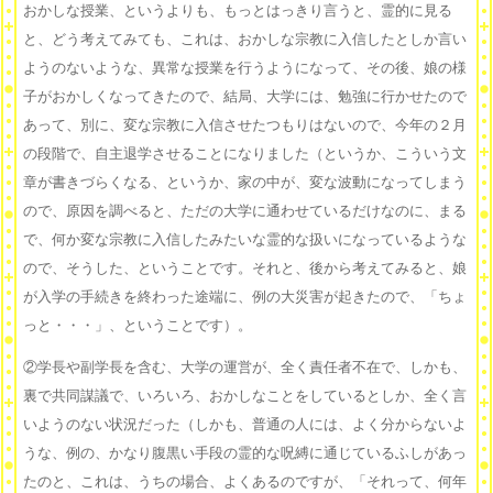
おかしな授業、というよりも、もっとはっきり言うと、霊的に見る
と、どう考えてみても、これは、おかしな宗教に入信したとしか言い
ようのないような、異常な授業を行うようになって、その後、娘の様
子がおかしくなってきたので、結局、大学には、勉強に行かせたので
あって、別に、変な宗教に入信させたつもりはないので、今年の２月
の段階で、自主退学させることになりました（というか、こういう文
章が書きづらくなる、というか、家の中が、変な波動になってしまう
ので、原因を調べると、ただの大学に通わせているだけなのに、まる
で、何か変な宗教に入信したみたいな霊的な扱いになっているような
ので、そうした、ということです。それと、後から考えてみると、娘
が入学の手続きを終わった途端に、例の大災害が起きたので、「ちょ
っと・・・」、ということです）。
②学長や副学長を含む、大学の運営が、全く責任者不在で、しかも、
裏で共同謀議で、いろいろ、おかしなことをしているとしか、全く言
いようのない状況だった（しかも、普通の人には、よく分からないよ
うな、例の、かなり腹黒い手段の霊的な呪縛に通じているふしがあっ
たのと、これは、うちの場合、よくあるのですが、「それって、何年