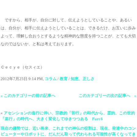
ですから、相手が、自分に対して、伝えようとしていることや、あるい
は、自分が、相手に伝えようとしていることは、できるだけ、お互いに歩み
よって、理解し合おうとするような精神的な態度を持つことが、とても大切
なのではないか、と私は考えております。
Ｃｅｃｙｅ（セスィエ）
2012年7月25日 9:14 PM,
コラム
/
教育
/
知恵、正しさ
« このカテゴリーの前の記事へ
このカテゴリーの次の記事へ »
«
アセンションの進行に伴い、宗教的「苦行」の時代から、霊的、この世的
「楽行」の時代へ、大きく変化してゆきつつある Part 6
現在の趨勢では、近い将来、これまでの神仏の役割は、現在、発達中のコン
ピューターやロボットに、だんだん取って代わられる可能性が高くなってき