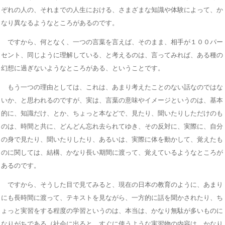
ぞれの人の、それまでの人生における、さまざまな知識や体験によって、か
なり異なるようなところがあるのです。
ですから、何となく、一つの言葉を言えば、そのまま、相手が１００パー
セント、同じように理解している、と考えるのは、言ってみれば、ある種の
幻想に過ぎないようなところがある、ということです。
もう一つの理由としては、これは、あまり考えたことのない話なのではな
いか、と思われるのですが、実は、言葉の意味やイメージというのは、基本
的に、知識だけ、とか、ちょっと本などで、見たり、聞いたりしただけのも
のは、時間と共に、どんどん忘れ去られてゆき、その反対に、実際に、自分
の身で見たり、聞いたりしたり、あるいは、実際に体を動かして、覚えたも
のに関しては、結構、かなり長い期間に渡って、覚えているようなところが
あるのです。
ですから、そうした目で見てみると、現在の日本の教育のように、あまり
にも長時間に渡って、テキストを見ながら、一方的に話を聞かされたり、ち
ょっと実習をする程度の学習というのは、本当は、かなり無駄が多いものに
なりがちである（社会に出ると、すぐに使うような実習物の内容は、かなり