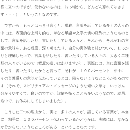
役に立つのですが、使わないものは、片っ端から、どんどん忘れてゆきま
す・・・）、ということなのです。
ですから、もっとはっきり言うと、現在、言葉を話している多くの人々の
中には、表面的な上滑り的な、単なる単語や文字の塊の羅列のようなものと
して、言葉を話したり、書いたりしている人々と、それから、それぞれの言
葉の意味を、ある程度、深く考えたり、自分の実体験と結びついて、しっか
りと理解した上で、言葉を話したり、書いたりしている人々の、大きく二種
類の人々がいるので（程度の違いはありますが）、実際には、単に言葉を話
したり、書いたりしたからと言って、それが、１００パーセント、相手に、
その言葉通りの意味が伝わっているとは、限らないようなところがあるので
す（それで、スピリチュアル・メッセージのような短い文章は、いっけん、
分かりやすくて、良いのですが、誤解を招くことも多いようなので、結局、
途中で、お休みにしてしまいました）。
こうした二つの理由から、実は、多くの人々が、話している言葉が、本当
に、相手に、１００パーセント伝わっているかどうかは、実際には、なかな
か分からないようなところがある、ということなのです。