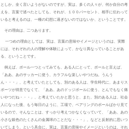
としか、全く言いようがないのですが、実は、多くの人々が、何か自分の考
えを、言葉で述べたとしても、それが、１００パーセント、相手に伝わって
いると考えるのは、一種の幻想に過ぎないのではないか、ということです。
その理由は、二つあります。
一つめの理由としては、実は、言葉の意味やイメージというのは、実際
には、それぞれの人の理解や体験によって、かなり異なっていることがあ
る、ということです。
例えば、ボール一つとってみても、ある人にとって、ボールと言えば、
「ああ、あのサッカーに使う、カラフルな楽しいやつだね。うんう
ん・・・」、と考えていたとしても、別のある人は、学生時代に、あまりス
ポーツが得意でなくて、「ああ、あのドッジボールに使う、とんでもなく痛
いやつだね・・・」、と考えていたかと思うと、また、別のある人は、社会
人になった後、もう毎日のように、工場で、ベアリングのボールばかり見て
いるので、そんなことは、すっかり考えつかなくなっていて、「ああ、あの
小さな銀色のたくさんの金属球のことだな・・・」、などと反射的に思いつ
いてしまう、という具合に、実は、言葉の意味やイメージというのは、それ