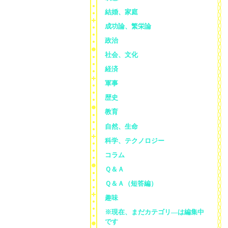
結婚、家庭
成功論、繁栄論
政治
社会、文化
経済
軍事
歴史
教育
自然、生命
科学、テクノロジー
コラム
Ｑ＆Ａ
Ｑ＆Ａ（短答編）
趣味
※現在、まだカテゴリ—は編集中
です