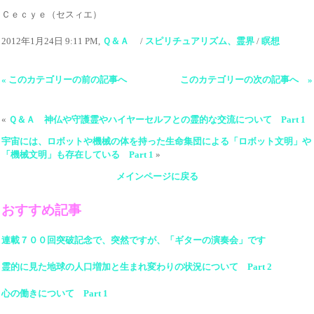
Ｃｅｃｙｅ（セスィエ）
2012年1月24日 9:11 PM,
Ｑ＆Ａ
/
スピリチュアリズム、霊界
/
瞑想
« このカテゴリーの前の記事へ
このカテゴリーの次の記事へ »
«
Ｑ＆Ａ 神仏や守護霊やハイヤーセルフとの霊的な交流について Part 1
宇宙には、ロボットや機械の体を持った生命集団による「ロボット文明」や
「機械文明」も存在している Part 1
»
メインページに戻る
おすすめ記事
連載７００回突破記念で、突然ですが、「ギターの演奏会」です
霊的に見た地球の人口増加と生まれ変わりの状況について Part 2
心の働きについて Part 1