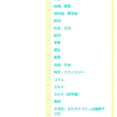
結婚、家庭
成功論、繁栄論
政治
社会、文化
経済
軍事
歴史
教育
自然、生命
科学、テクノロジー
コラム
Ｑ＆Ａ
Ｑ＆Ａ（短答編）
趣味
※現在、まだカテゴリ—は編集中
です