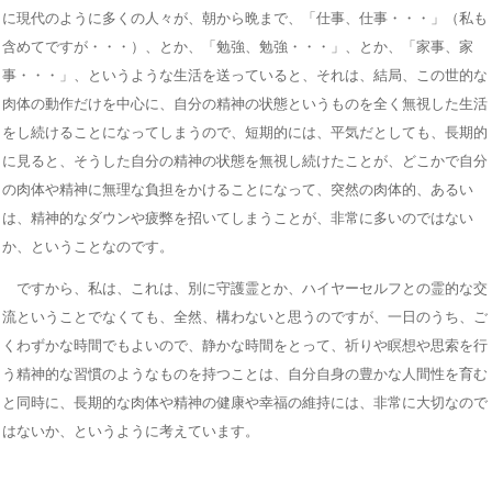
に現代のように多くの人々が、朝から晩まで、「仕事、仕事・・・」（私も
含めてですが・・・）、とか、「勉強、勉強・・・」、とか、「家事、家
事・・・」、というような生活を送っていると、それは、結局、この世的な
肉体の動作だけを中心に、自分の精神の状態というものを全く無視した生活
をし続けることになってしまうので、短期的には、平気だとしても、長期的
に見ると、そうした自分の精神の状態を無視し続けたことが、どこかで自分
の肉体や精神に無理な負担をかけることになって、突然の肉体的、あるい
は、精神的なダウンや疲弊を招いてしまうことが、非常に多いのではない
か、ということなのです。
ですから、私は、これは、別に守護霊とか、ハイヤーセルフとの霊的な交
流ということでなくても、全然、構わないと思うのですが、一日のうち、ご
くわずかな時間でもよいので、静かな時間をとって、祈りや瞑想や思索を行
う精神的な習慣のようなものを持つことは、自分自身の豊かな人間性を育む
と同時に、長期的な肉体や精神の健康や幸福の維持には、非常に大切なので
はないか、というように考えています。