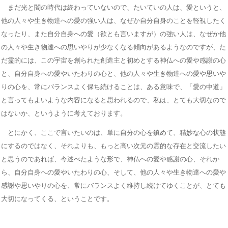
まだ光と闇の時代は終わっていないので、たいていの人は、愛というと、
他の人々や生き物達への愛の強い人は、なぜか自分自身のことを軽視したく
なったり、また自分自身への愛（欲とも言いますが）の強い人は、なぜか他
の人々や生き物達への思いやりが少なくなる傾向があるようなのですが、た
だ霊的には、この宇宙を創られた創造主と初めとする神仏への愛や感謝の心
と、自分自身への愛やいたわりの心と、他の人々や生き物達への愛や思いや
りの心を、常にバランスよく保ち続けることは、ある意味で、「愛の中道」
と言ってもよいような内容になると思われるので、私は、とても大切なので
はないか、というように考えております。
とにかく、ここで言いたいのは、単に自分の心を鎮めて、精妙な心の状態
にするのではなく、それよりも、もっと高い次元の霊的な存在と交流したい
と思うのであれば、今述べたような形で、神仏への愛や感謝の心、それか
ら、自分自身への愛やいたわりの心、そして、他の人々や生き物達への愛や
感謝や思いやりの心を、常にバランスよく維持し続けてゆくことが、とても
大切になってくる、ということです。