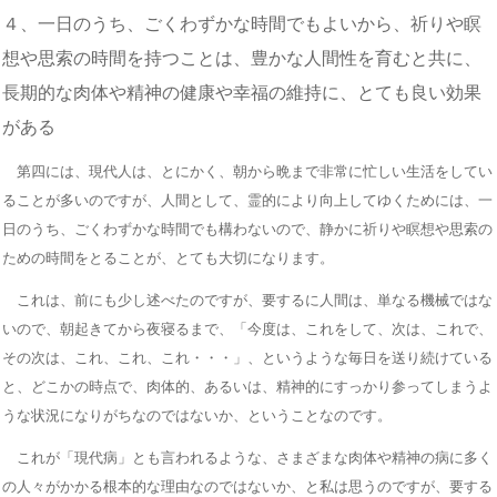
４、一日のうち、ごくわずかな時間でもよいから、祈りや瞑
想や思索の時間を持つことは、豊かな人間性を育むと共に、
長期的な肉体や精神の健康や幸福の維持に、とても良い効果
がある
第四には、現代人は、とにかく、朝から晩まで非常に忙しい生活をしてい
ることが多いのですが、人間として、霊的により向上してゆくためには、一
日のうち、ごくわずかな時間でも構わないので、静かに祈りや瞑想や思索の
ための時間をとることが、とても大切になります。
これは、前にも少し述べたのですが、要するに人間は、単なる機械ではな
いので、朝起きてから夜寝るまで、「今度は、これをして、次は、これで、
その次は、これ、これ、これ・・・」、というような毎日を送り続けている
と、どこかの時点で、肉体的、あるいは、精神的にすっかり参ってしまうよ
うな状況になりがちなのではないか、ということなのです。
これが「現代病」とも言われるような、さまざまな肉体や精神の病に多く
の人々がかかる根本的な理由なのではないか、と私は思うのですが、要する