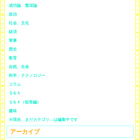
成功論、繁栄論
政治
社会、文化
経済
軍事
歴史
教育
自然、生命
科学、テクノロジー
コラム
Ｑ＆Ａ
Ｑ＆Ａ（短答編）
趣味
※現在、まだカテゴリ—は編集中です
アーカイブ