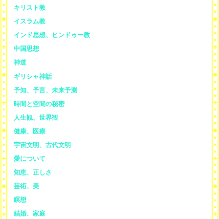
キリスト教
イスラム教
インド思想、ヒンドゥー教
中国思想
神道
ギリシャ神話
予知、予言、未来予測
時間と空間の秘密
人生観、世界観
健康、医療
宇宙文明、古代文明
愛について
知恵、正しさ
芸術、美
瞑想
結婚、家庭