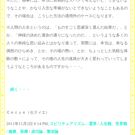
※ただ、物事には、本当に長期的なスパンで考えないと、できないよ
うなことや、かなり入念な準備がないとできないようなこともあるの
で、その場合は、こうした方法の適用外のケースになります。
※人間の人生というのは、「ものすごく思慮深く選んだ結果だ」、と
か、「神様の決めた運命の通りになったのだ」、というような多くの
人々の単純な思い込みとはかなり違って、実際には、本当は、単なる
偶然のひらめき、とか、その場の勢い、とか、ちょっとした気軽な体
験の数々によって、その後の人生の進路が大きく変わっていってしま
うようなところがあるものですから・・・。
続く・・・
Ｃｅｃｙｅ（セスィエ）
2011年11月2日 9:14 PM,
スピリチュアリズム、霊界
/
人生観、世界観
/
健康、医療
/
成功論、繁栄論