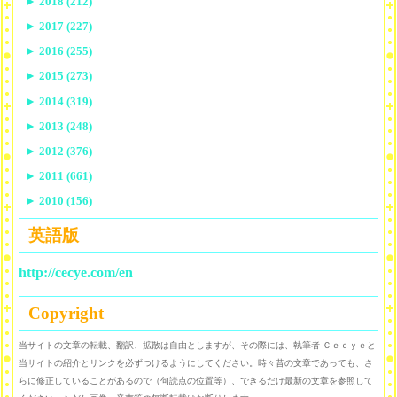
►
2018 (212)
►
2017 (227)
►
2016 (255)
►
2015 (273)
►
2014 (319)
►
2013 (248)
►
2012 (376)
►
2011 (661)
►
2010 (156)
英語版
http://cecye.com/en
Copyright
当サイトの文章の転載、翻訳、拡散は自由としますが、その際には、執筆者 Ｃｅｃｙｅと
当サイトの紹介とリンクを必ずつけるようにしてください。時々昔の文章であっても、さ
らに修正していることがあるので（句読点の位置等）、できるだけ最新の文章を参照して