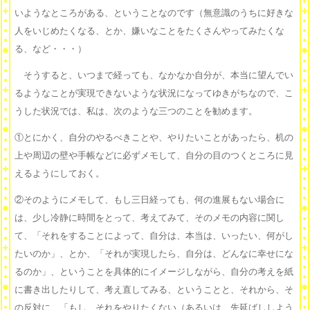
いようなところがある、ということなのです（無意識のうちに好きな
人をいじめたくなる、とか、嫌いなことをたくさんやってみたくな
る、など・・・）
そうすると、いつまで経っても、なかなか自分が、本当に望んでい
るようなことが実現できないような状況になってゆきがちなので、こ
うした状況では、私は、次のような三つのことを勧めます。
①とにかく、自分のやるべきことや、やりたいことがあったら、机の
上や周辺の壁や手帳などに必ずメモして、自分の目のつくところに見
えるようにしておく。
②そのようにメモして、もし三日経っても、何の進展もない場合に
は、少し冷静に時間をとって、考えてみて、そのメモの内容に関し
て、「それをすることによって、自分は、本当は、いったい、何がし
たいのか」、とか、「それが実現したら、自分は、どんなに幸せにな
るのか」、ということを具体的にイメージしながら、自分の考えを紙
に書き出したりして、考え直してみる、ということと、それから、そ
の反対に、「もし、それをやりたくない（あるいは、先延ばししよう