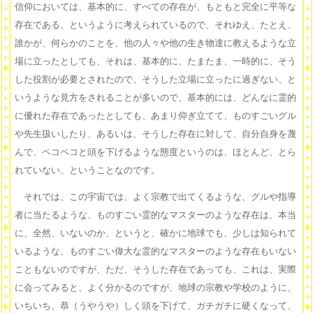
信仰においては、基本的に、すべての存在が、もともと完全に平等な
存在である、というように考えられているので、それゆえ、たとえ、
誰かが、何らかのことを、他の人々や他の生き物達に教えるような立
場に立ったとしても、それは、基本的に、たまたま、一時的に、そう
した役割が必要とされたので、そうした立場に立ったに過ぎない、と
いうような見方をされることが多いので、基本的には、どんなに霊的
に優れた存在であったとしても、あまり仰ぎ立てて、ものすごいグル
や先生扱いしたり、あるいは、そうした存在に対して、自分自身を蔑
んで、ペコペコと頭を下げるような態度というのは、ほとんど、とら
れていない、ということなのです。
それでは、この宇宙では、よく宗教で出てくるような、グルや指導
者に当たるような、ものすごい霊的なマスターのような存在は、本当
に、全然、いないのか、というと、確かに地球でも、少しは知られて
いるような、ものすごい偉大な霊的なマスターのような存在もいない
こともないのですが、ただ、そうした存在であっても、これは、実際
に会ってみると、よく分かるのですが、地球の宗教や学校のように、
いちいち、恭（うやうや）しく頭を下げて、ガチガチに硬くなって、