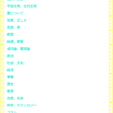
宇宙文明、古代文明
愛について
知恵、正しさ
芸術、美
瞑想
結婚、家庭
成功論、繁栄論
政治
社会、文化
経済
軍事
歴史
教育
自然、生命
科学、テクノロジー
コラム