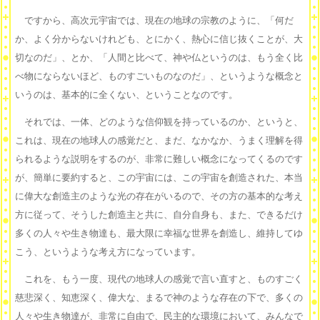
ですから、高次元宇宙では、現在の地球の宗教のように、「何だ
か、よく分からないけれども、とにかく、熱心に信じ抜くことが、大
切なのだ」、とか、「人間と比べて、神や仏というのは、もう全く比
べ物にならないほど、ものすごいものなのだ」、というような概念と
いうのは、基本的に全くない、ということなのです。
それでは、一体、どのような信仰観を持っているのか、というと、
これは、現在の地球人の感覚だと、まだ、なかなか、うまく理解を得
られるような説明をするのが、非常に難しい概念になってくるのです
が、簡単に要約すると、この宇宙には、この宇宙を創造された、本当
に偉大な創造主のような光の存在がいるので、その方の基本的な考え
方に従って、そうした創造主と共に、自分自身も、また、できるだけ
多くの人々や生き物達も、最大限に幸福な世界を創造し、維持してゆ
こう、というような考え方になっています。
これを、もう一度、現代の地球人の感覚で言い直すと、ものすごく
慈悲深く、知恵深く、偉大な、まるで神のような存在の下で、多くの
人々や生き物達が、非常に自由で、民主的な環境において、みんなで