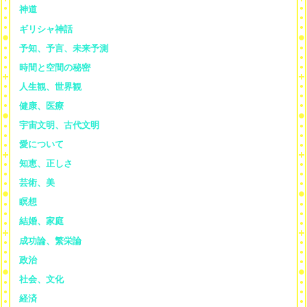
神道
ギリシャ神話
予知、予言、未来予測
時間と空間の秘密
人生観、世界観
健康、医療
宇宙文明、古代文明
愛について
知恵、正しさ
芸術、美
瞑想
結婚、家庭
成功論、繁栄論
政治
社会、文化
経済