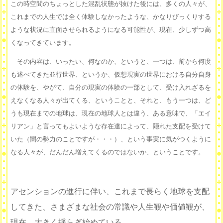
この時空間のちょっとした混乱状態が抜けた後には、多くの人々が、
これまでの人生では全く体験しなかったような、かなりびっくりする
ような状況に直面させられるようになる可能性が、現在、少しずつ高
くなってきています。
その内容は、いったい、何なのか、というと、一つは、前から何度
も述べてきた並行世界、というか、仮想現実の世界における自分自身
の体験を、やがて、自分の現実の体験の一部として、受け入れざるを
えなくなる人々が出てくる、ということと、それと、もう一つは、ど
うも現在までの地球は、現在の地球人とは違う、ある意味で、「エイ
リアン」と言ってもよいような存在達によって、隠れた支配を受けて
いた（闇の勢力のことですが・・・）、という事実に気がつくように
なる人々が、だんだん増えてくるのではないか、ということです。
アセンションの進行に伴い、これまで長らく地球を支配
してきた、さまざまな社会の常識や人生観や価値観が、
現在、大きく揺らぎ始めている