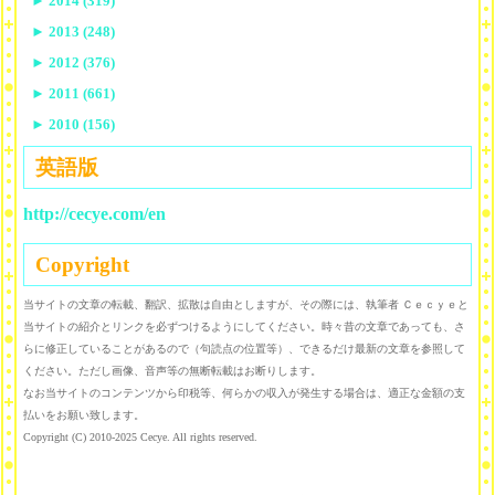
►
2014 (319)
►
2013 (248)
►
2012 (376)
►
2011 (661)
►
2010 (156)
英語版
http://cecye.com/en
Copyright
当サイトの文章の転載、翻訳、拡散は自由としますが、その際には、執筆者 Ｃｅｃｙｅと
当サイトの紹介とリンクを必ずつけるようにしてください。時々昔の文章であっても、さ
らに修正していることがあるので（句読点の位置等）、できるだけ最新の文章を参照して
ください。ただし画像、音声等の無断転載はお断りします。
なお当サイトのコンテンツから印税等、何らかの収入が発生する場合は、適正な金額の支
払いをお願い致します。
Copyright (C) 2010-2025 Cecye. All rights reserved.