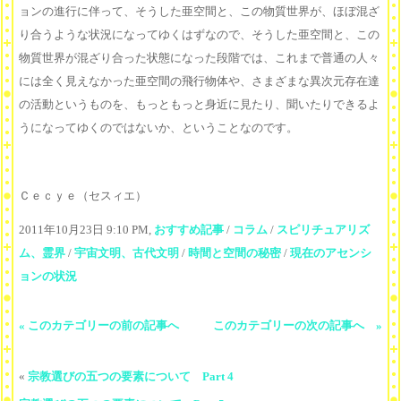
ョンの進行に伴って、そうした亜空間と、この物質世界が、ほぼ混ざ
り合うような状況になってゆくはずなので、そうした亜空間と、この
物質世界が混ざり合った状態になった段階では、これまで普通の人々
には全く見えなかった亜空間の飛行物体や、さまざまな異次元存在達
の活動というものを、もっともっと身近に見たり、聞いたりできるよ
うになってゆくのではないか、ということなのです。
Ｃｅｃｙｅ（セスィエ）
2011年10月23日 9:10 PM,
おすすめ記事
/
コラム
/
スピリチュアリズ
ム、霊界
/
宇宙文明、古代文明
/
時間と空間の秘密
/
現在のアセンシ
ョンの状況
« このカテゴリーの前の記事へ
このカテゴリーの次の記事へ »
«
宗教選びの五つの要素について Part 4