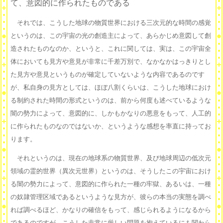
て、意図的に作られたものである
それでは、こうした地球の物質世界における三次元的な時間の感覚
というのは、この宇宙の光の創造主によって、あらかじめ意図して創
造されたものなのか、というと、これに関しては、実は、この宇宙全
体においても見方や意見が非常に千差万別で、なかなかはっきりとし
た見方や意見というものが確定していないような内容であるのです
が、私自身の見方としては、ほぼ八割くらいは、こうした地球におけ
る制約された時間の形式というのは、前から何度も述べているような
闇の勢力によって、意図的に、しかもかなりの悪意をもって、人工的
に作られたものなのではないか、というような感想を率直に持ってお
ります。
それというのは、現在の地球系の物質世界、及び地球周辺の低次元
領域の霊的世界（異次元世界）というのは、そうしたこの宇宙におけ
る闇の勢力によって、意図的に作られた一種の牢獄、あるいは、一種
の奴隷管理区域であるというような見方が、彼らの本当の実態を調べ
れば調べるほど、かなりの確信をもって、感じられるようになるから
であるのですが、こうした非常に厳しい問題を抱えているにも関わら