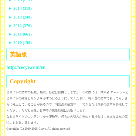
►
2014 (319)
►
2013 (248)
►
2012 (376)
►
2011 (661)
►
2010 (156)
英語版
http://cecye.com/en
Copyright
当サイトの文章の転載、翻訳、拡散は自由としますが、その際には、執筆者 Ｃｅｃｙｅと
当サイトの紹介とリンクを必ずつけるようにしてください。時々昔の文章であっても、さ
らに修正していることがあるので（句読点の位置等）、できるだけ最新の文章を参照して
ください。ただし画像、音声等の無断転載はお断りします。
なお当サイトのコンテンツから印税等、何らかの収入が発生する場合は、適正な金額の支
払いをお願い致します。
Copyright (C) 2010-2025 Cecye. All rights reserved.