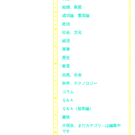
結婚、家庭
成功論、繁栄論
政治
社会、文化
経済
軍事
歴史
教育
自然、生命
科学、テクノロジー
コラム
Ｑ＆Ａ
Ｑ＆Ａ（短答編）
趣味
※現在、まだカテゴリ—は編集中
です