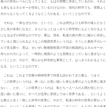
最小の存在レベルになってくると、もはや実際に存在しているのか、それと
も単なるエネルギーが存在しているだけなのか、現代の科学でも、実際よく
分からなくなってくるようなところがある、ということなのです。
それは、一体なぜなのか、というと、これは現代よりも科学の進んだもう
少し先の未来になると、さらにもっとはっきりと科学的にもよく分かるよう
になるはずの内容なのですが、要は、現在、私達の身の周りに確かに存在し
ていると感じられるようなこの物質世界というのは、そうした素粒子のレベ
ルで見る限り、実は、せいぜい数種類程度の宇宙の根源的なエネルギーが、
何らかの力によって、一時的に物質のような形態をとっているに過ぎないと
いうことが、やがて、明らかな科学的な事実として、はっきりわかるように
なる、ということなのです。
これは、これまで宗教や精神世界で何度も説かれてきた教え、つまり、
「この世界というのは、神（仏）が思い描いた単なる夢のような世界に過ぎ
ない」、とか、「この世界というのは、私たち一人一人の人間が信じたり、
思い描いた通りに、すべてが忠実に実現してゆく世界である」、というよう
な教えと全く一致した科学の世界に、やがて、私達の科学の世界が変わって
ゆく、ということを意味しているのですが、このように、もう少し先の未来