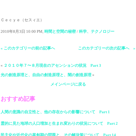
Ｃｅｃｙｅ（セスィエ）
2010年8月3日 10:00 PM,
時間と空間の秘密
/
科学、テクノロジー
« このカテゴリーの前の記事へ
このカテゴリーの次の記事へ »
«
２０１０年７〜８月現在のアセンションの状況 Part 3
光の創造原理と、自由の創造原理と、闇の創造原理
»
メインページに戻る
おすすめ記事
人間の意識の自立性と、他の存在からの影響について Part 1
霊的に見た地球の人口増加と生まれ変わりの状況について Part 2
民主化や近代化の草創期の問題と、その解決策について Part 14