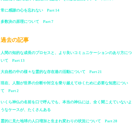
常に感謝の心を忘れない Part 14
多数決の原理について Part 7
過去の記事
人間の知的な成長のプロセスと、より良いコミュニケーションのあり方につ
いて Part 13
大自然の中の様々な霊的な存在達の活動について Part 21
現在、人類が世界の分断や対立を乗り越えてゆくために必要な知恵につい
て Part 2
いくら神仏の名前を口で呼んでも、本当の神仏には、全く聞こえていないよ
うなケースが、たくさんある
霊的に見た地球の人口増加と生まれ変わりの状況について Part 28