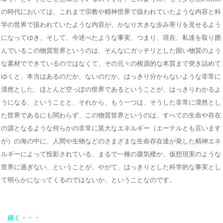
の時代においては、これまで宗教や精神世界で扱われていたような内容と科
学の世界で扱われていたような内容が、かなり大きな歩み寄りを見せるよう
になってゆき、そして、今述べたような事実、つまり、現在、私達を取り囲
んでいるこの物質世界というのは、そんなにガッチリとした固い物質のよう
な素材でできているのではなくて、その元々の根源的な本質まで突き詰めて
ゆくと、本当はあるのだか、ないのだか、はっきり分からないような非常に
漠然とした、ほとんど空っぽの世界であるということが、はっきりわかるよ
うになる、ということと、それから、もう一つは、そうした非常に漠然とし
た世界であるにも関わらず、この物質世界というのは、すべての生命や存在
の源となるような何らかの非常に莫大なエネルギー（エーテルとも言います
が）の海の中に、人間や生物などのさまざまな生命存在達が発した精神エネ
ルギーによって投影されている、まるで一種の蜃気楼か、仮想現実のような
世界に過ぎない、ということが、やがて、はっきりとした科学的な事実とし
て明らかになってくるのではないか、ということなのです。
続く・・・