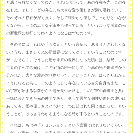
ど感じられなくなってゆき、それに代わって、あの存在も光、この存
在も光、そして、どの存在にも大きな愛や優しさが満ち溢れていて、
それぞれの存在が深く強く、そして緩やかな感じでしっかりとつなが
りながら、一つの広大な宇宙を形作っている、というような感覚の光
の新世界に移行してゆくようになるはずなのです。
その頃には、もはや「五次元」という言葉も、あまりふさわしくな
いような、まさしく光の新世界になってゆく、ということなのです
が、おそらく、そうした遥か未来の世界になった頃には、結局、この
世界のすべての光は、この宇宙の唯一にして、至高の光の創造主から
分かれた、大きな愛の贈り物だった、ということが、はっきりわかる
ようになると共に、そのようにして存在している自分自身もまた、こ
の宇宙が始まる以前からの遥か長い旅路を、この宇宙の創造主と共に
一緒に歩んできた光の仲間であり、そして霊的な個性や進化の違いは
あっても、愛や優しさという絆で一つに結ばれた同じ魂だった、とい
うことが、はっきりわかるようになる時が来るということなのです。
それは、もはや「アセンション」という言葉では表せないくらい、
まだまだ遥かに遠い、未来の彼方の世界への道のりであるかもしれな