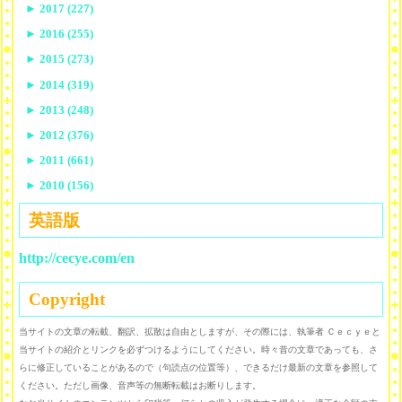
►
2017 (227)
►
2016 (255)
►
2015 (273)
►
2014 (319)
►
2013 (248)
►
2012 (376)
►
2011 (661)
►
2010 (156)
英語版
http://cecye.com/en
Copyright
当サイトの文章の転載、翻訳、拡散は自由としますが、その際には、執筆者 Ｃｅｃｙｅと
当サイトの紹介とリンクを必ずつけるようにしてください。時々昔の文章であっても、さ
らに修正していることがあるので（句読点の位置等）、できるだけ最新の文章を参照して
ください。ただし画像、音声等の無断転載はお断りします。