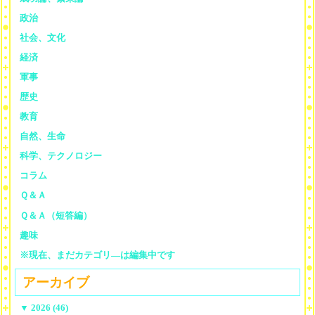
政治
社会、文化
経済
軍事
歴史
教育
自然、生命
科学、テクノロジー
コラム
Ｑ＆Ａ
Ｑ＆Ａ（短答編）
趣味
※現在、まだカテゴリ—は編集中です
アーカイブ
▼
2026 (46)