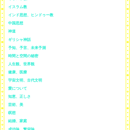
イスラム教
インド思想、ヒンドゥー教
中国思想
神道
ギリシャ神話
予知、予言、未来予測
時間と空間の秘密
人生観、世界観
健康、医療
宇宙文明、古代文明
愛について
知恵、正しさ
芸術、美
瞑想
結婚、家庭
成功論、繁栄論