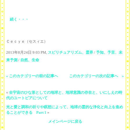
続く・・・
Ｃｅｃｙｅ（セスィエ）
2013年8月24日 9:03 PM,
スピリチュアリズム、霊界
/
予知、予言、未
来予測
/
自然、生命
« このカテゴリーの前の記事へ
このカテゴリーの次の記事へ »
«
全宇宙のひな形としての地球と、地球意識の存在と、いにしえの時
代のユートピアについて
光と愛と調和の祈りや瞑想によって、地球の霊的な浄化と向上を進め
ることができる Part 1
»
メインページに戻る