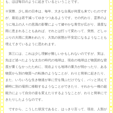
も、ほぼ毎日のように起きているということです。
※実際、少し前の日本は、毎年、大きな台風が何度も来ていたのです
が、最近は若干減ってゆきつつあるようです。その代わり、霊界のよ
うに地上の人々の意識の影響によって健やかな青空が広がり、適度な
雨に恵まれることもあれば、それとは打って変わって、突然、どしゃ
ぶりの大雨に見舞われたり、大気の状態が不安定になるようなことも
増えてきているように思われます。
第三には、これは少し理解が難しいかもしれないのですが、実は、
先ほど述べたような太古の時代の地球は、現在の地球ほど物質的な密
度が重くなかったために、現在よりも地球の重力が弱かったり、ある
物質から別の物質への転換のようなことが、わりと簡単に起きたり、
また、いろいろな生き物達が単に空を飛ぶだけでなく、パッと消えて
瞬時に別の場所に移動するようなことができたり、それから一種の超
能力によって自分の姿を変えたりするようなことが、わりと簡単にで
きたりしたようなのです。
ですから、こうした状況であると、はっきり言って、現在、人類が