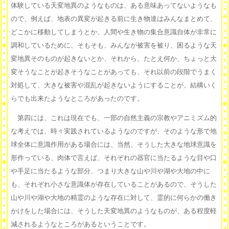
体験している天変地異のようなものは、ある意味あってないようなも
ので、例えば、地表の異変が起きる前に生き物達はみんなまとめて、
どこかに移動してしまうとか、人間や生き物の集合意識自体が非常に
調和しているために、そもそも、みんなが被害を被り、困るような天
変地異そのものが起きないとか、それから、たとえ何か、ちょっと大
変そうなことが起きそうなことがあっても、それ以前の段階でうまく
対処して、大きな被害や混乱が起きないようにすることが、結構いく
らでも出来たようなところがあったのです。
第四には、これは現在でも、一部の自然主義の宗教やアニミズム的
な考えでは、時々実践されているようなのですが、そのような形で地
球全体に意識作用がある場合には、当然、そうした大きな地球意識を
形作っている、肉体で言えば、それぞれの器官に当たるような目や口
や手足に当たるような部分、つまり大きな山や川や湖や大地の中に
も、それぞれ小さな意識体が存在していることがあるので、そうした
山や川や湖や大地の精霊のような存在に対して、霊的に何らかの働き
かけをした場合には、そうした天変地異のようなものが、ある程度軽
減されるようなところがあるということです。