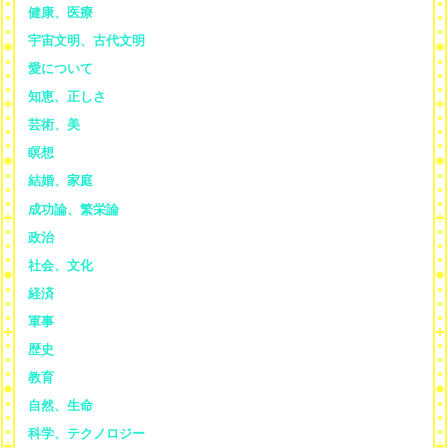
健康、医療
宇宙文明、古代文明
愛について
知恵、正しさ
芸術、美
瞑想
結婚、家庭
成功論、繁栄論
政治
社会、文化
経済
軍事
歴史
教育
自然、生命
科学、テクノロジー