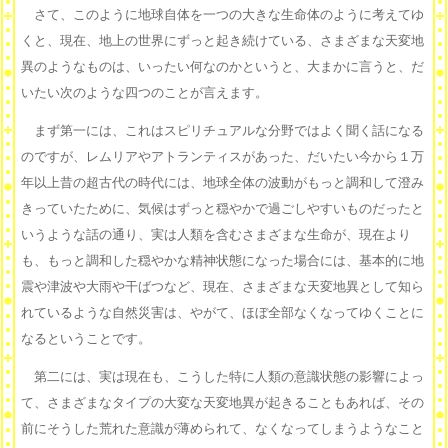
さて、このように地球自体を一つの大きな生命体のように考えてゆ
くと、現在、地上の世界にずっと起き続けている、さまざまな天変地
異のようなものは、いったい何なのかというと、大まかに言うと、だ
いたい次のような四つのことが言えます。
まず第一には、これはスピリチュアルな分野ではよく聞く話になる
のですが、レムリアやアトランティスがあった、だいたい今から１万
年以上昔の超古代の時代には、地球全体の波動がもっと調和して澄み
きっていたために、気候はずっと穏やかで過ごしやすいものだったと
いうような話の通り、実は人類を含むさまざまな生命が、現在より
も、もっと調和した穏やかな精神状態になった場合には、基本的に地
震や津波や大雨や干ばつなど、現在、さまざまな天変地異として知ら
れているような自然災害は、やがて、ほぼ全部なくなってゆくことに
なるということです。
第二には、実は現在も、こうした特に人類の意識状態の影響によっ
て、さまざまなタイプの大変な天変地異が起きることもあれば、その
前にそうした荒れた意識が薄められて、なくなってしまうようなこと