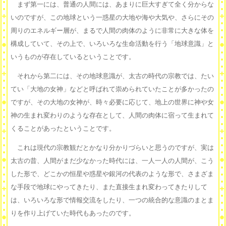
まず第一には、普通の人間には、あまりに巨大すぎて全く分からな
いのですが、この地球という一惑星の大地や海や大気や、さらにその
周りのエネルギー層が、まるで人間の肉体のように非常に大きな体を
構成していて、その上で、いろいろな生命活動を行う「地球意識」と
いうものが存在しているということです。
それから第二には、その地球意識が、太古の時代の宗教では、たい
てい「大地の女神」などと呼ばれて崇められていたことが多かったの
ですが、その大地の女神が、時々必要に応じて、地上の世界に神や女
神の生まれ変わりのような存在として、人間の肉体に宿って生まれて
くることがあったということです。
これは現代の宗教観だとかなり分かりづらいと思うのですが、実は
太古の昔、人間がまだ少なかった時代には、一人一人の人間が、こう
した形で、どこかの恒星や惑星や銀河の代表のような形で、さまざま
な手段で地球にやってきたり、また直接生まれ変わってきたりして
は、いろいろな形で情報交流をしたり、一つの統合的な意識のまとま
りを作り上げていた時代もあったのです。