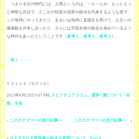
つまり太古の時代には、人間というのは、一人一人が、もっともっ
と神聖な存在で、どこかの恒星や惑星や銀河を代表するような形で、
この地球にやってきたり、あるいは地球に直接生を受けて、お互いの
価値観を共有し合ったり、さらには宇宙全体の統合を進めているよう
な時代もあったということです（
参考１
、
参考２
、
参考３
）。
続く・・・
Ｃｅｃｙｅ（セスィエ）
2013年8月23日 9:07 PM,
スピリチュアリズム、霊界
/
愛について
/
自
然、生命
« このカテゴリーの前の記事へ
このカテゴリーの次の記事へ »
«
さまざまな天変地異が起きる原因について Part 4