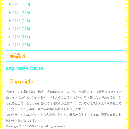
►
2015 (273)
►
2014 (319)
►
2013 (248)
►
2012 (376)
►
2011 (661)
►
2010 (156)
英語版
http://cecye.com/en
Copyright
当サイトの文章の転載、翻訳、拡散は自由としますが、その際には、執筆者 Ｃｅｃｙｅと
当サイトの紹介とリンクを必ずつけるようにしてください。時々昔の文章であっても、さ
らに修正していることがあるので（句読点の位置等）、できるだけ最新の文章を参照して
ください。ただし画像、音声等の無断転載はお断りします。
なお当サイトのコンテンツから印税等、何らかの収入が発生する場合は、適正な金額の支
払いをお願い致します。
Copyright (C) 2010-2025 Cecye. All rights reserved.