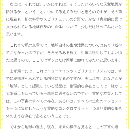
次には、それでは、いかにすれば、そうしたいろいろな天変地異が
防げるか、ということについて考えてみたいと思うのですが、その前
に現在も一部の科学やスピリチュアルの分野で、かなり肯定的に受け
入れられている地球自身の生命体について、少しだけ述べてみたいと
思います。
これまで私の文章では、地球自体の生命活動についてはあまり述べ
てこなかったのですが、そろそろある程度、明確に説明してもよい頃
だと思うので、ここではザッとだけ簡単に触れてみたいと思います。
まず第一には、これはニューエイジやスピリチュアリズムでは、す
でに結構述べられている内容になるのですが、実は現在、みなさんが
「地球」として認識している惑星は、物理的な存在としては、確かに
太陽系上を回っている一惑星に過ぎないのですが、霊的な本質として
は、この宇宙のすべての存在、あるいは、すべての生命のエッセンス
を一つに集約したような霊的なコングロマリット、つまり霊的な集合
体のような存在であるということです。
ですから地球の過去、現在、未来の様子を見ると、この宇宙の過