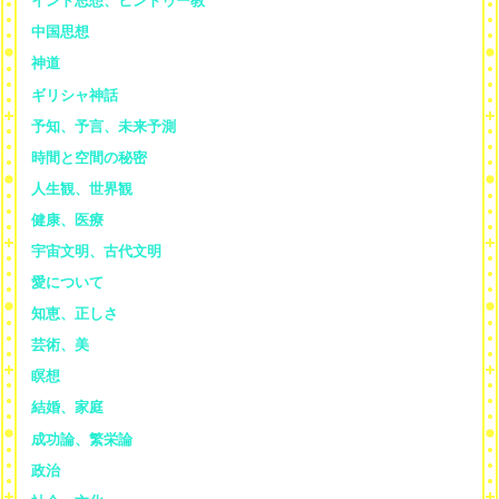
インド思想、ヒンドゥー教
中国思想
神道
ギリシャ神話
予知、予言、未来予測
時間と空間の秘密
人生観、世界観
健康、医療
宇宙文明、古代文明
愛について
知恵、正しさ
芸術、美
瞑想
結婚、家庭
成功論、繁栄論
政治