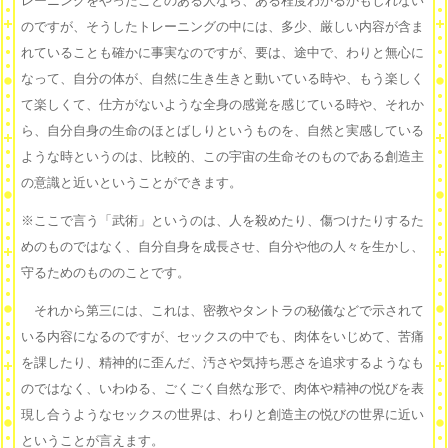
レーニングをやったことのある人なら、ある程度わかるかもしれない
のですが、そうしたトレーニングの中には、多少、厳しい内容が含ま
れていることも確かに事実なのですが、要は、途中で、わりと無心に
なって、自分の体が、自然に生き生きと動いている時や、もう楽しく
て楽しくて、仕方がないような全身の感覚を感じている時や、それか
ら、自分自身の生命のほとばしりというものを、自然と実感している
ような時というのは、比較的、この宇宙の生命そのものである創造主
の意識と近いということができます。
※ここで言う「武術」というのは、人を殺めたり、傷つけたりするた
めのものではなく、自分自身を成長させ、自分や他の人々を生かし、
守るためのもののことです。
それから第三には、これは、密教やタントラの秘儀などで示されて
いる内容になるのですが、セックスの中でも、肉体をいじめて、苦痛
を課したり、精神的に歪んだ、汚さや気持ち悪さを追求するようなも
のではなく、いわゆる、ごくごく自然な形で、肉体や精神の悦びを表
現し合うようなセックスの世界は、わりと創造主の悦びの世界に近い
ということが言えます。