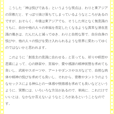
こうした「神は悦びである」というような視点は、わりと東アジア
の宗教だと、すっぽり抜け落ちてしまっているようなところがあるの
ですが、おそらく、今後は東アジアでも、そうした何となく無意識の
うちに、自分や他の人々の幸福を否定したくなるような異常な潜在意
識の働きは、だんだんと減ってゆき、わりと自然な形で、自分自身の
悦びや、他の人々の悦びを受け入れられるような世界に変わってゆく
のではないかと思われます。
このように「創造主の意識に合わせる」と言っても、祈りや瞑想や
思索によって、心の静寂や、至福や、愛や感謝の精神状態を求めても
良いし、武術やスポーツや、アートやダンスやヨガなどで、自然な肉
体や精神の悦びを求めても良いし、それから、密教やタントラのよう
なセックスによる神仏との一体感や恍惚感を求めても良いなどという
ように、実際には、いろいろな方法があるので、単純に、これだけで
いいとは、なかなか言えないようなところがあるということなので
す。