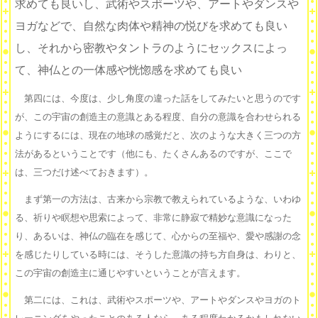
求めても良いし、武術やスポーツや、アートやダンスや
ヨガなどで、自然な肉体や精神の悦びを求めても良い
し、それから密教やタントラのようにセックスによっ
て、神仏との一体感や恍惚感を求めても良い
第四には、今度は、少し角度の違った話をしてみたいと思うのです
が、この宇宙の創造主の意識とある程度、自分の意識を合わせられる
ようにするには、現在の地球の感覚だと、次のような大きく三つの方
法があるということです（他にも、たくさんあるのですが、ここで
は、三つだけ述べておきます）。
まず第一の方法は、古来から宗教で教えられているような、いわゆ
る、祈りや瞑想や思索によって、非常に静寂で精妙な意識になった
り、あるいは、神仏の臨在を感じて、心からの至福や、愛や感謝の念
を感じたりしている時には、そうした意識の持ち方自身は、わりと、
この宇宙の創造主に通じやすいということが言えます。
第二には、これは、武術やスポーツや、アートやダンスやヨガのト