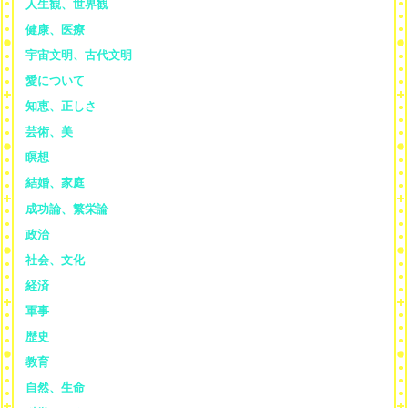
人生観、世界観
健康、医療
宇宙文明、古代文明
愛について
知恵、正しさ
芸術、美
瞑想
結婚、家庭
成功論、繁栄論
政治
社会、文化
経済
軍事
歴史
教育
自然、生命