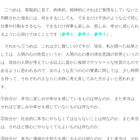
二つめは、客観的に見て、肉体的、精神的にそれほど無理をしていないと
判断された場合には、何をするにしても、できるだけ子供のような心で同じ
仕事や行動をするなら、できるだけ何事も楽しみ、慈しみ、幸せに感じられ
るように心掛けてゆくことです（
参考１
、
参考２
、
参考３
）。
それから三つめは、これは少し難しいのですが、現在、私が調べた結果と
しては、人間の心の性質というか、人間の心の奥の潜在意識の世界というの
は、現在の人間が考えている以上に遥かに複雑でデリケートな性質のもので
あるように思われるので、次のような五つの心の要素に関しては、少し時間
を持って、それぞれの人なりに冷静に考え直してみた方がよいと思われま
す。
①自分が、本当に楽しみや幸せを感じているものは何なのか、また本当は、
それほど楽しみや幸せを感じていないものは何なのか。
②自分が、社会的に本当にやらなくてはならないことは何なのか、また本当
は、それほど熱心にやらなくてもよいものは何なのか。
③自分が、本当に価値や大切さを感じるものは何なのか、また本当は、それ