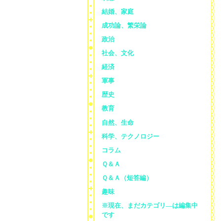
結婚、家庭
成功論、繁栄論
政治
社会、文化
経済
軍事
歴史
教育
自然、生命
科学、テクノロジー
コラム
Ｑ＆Ａ
Ｑ＆Ａ（短答編）
趣味
※現在、まだカテゴリ—は編集中
です