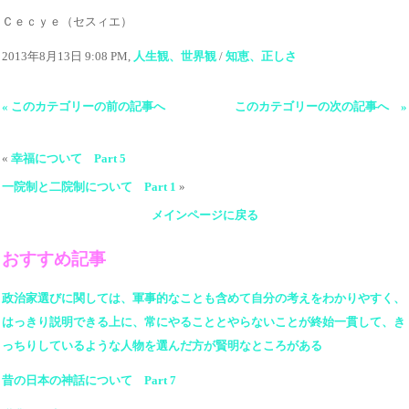
Ｃｅｃｙｅ（セスィエ）
2013年8月13日 9:08 PM,
人生観、世界観
/
知恵、正しさ
« このカテゴリーの前の記事へ
このカテゴリーの次の記事へ »
«
幸福について Part 5
一院制と二院制について Part 1
»
メインページに戻る
おすすめ記事
政治家選びに関しては、軍事的なことも含めて自分の考えをわかりやすく、
はっきり説明できる上に、常にやることとやらないことが終始一貫して、き
っちりしているような人物を選んだ方が賢明なところがある
昔の日本の神話について Part 7