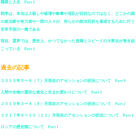
職業と人生 Part 1
戦争は、本当は人殺しや破壊や略奪や混乱が目的なのではなく、どこかの国
の政治家や有力者や一部の人々が、何らかの政治目的を達成するために行う
非常手段の一種である
現在、霊界では、歴史上、かつてなかった規模とスピードの大変化が巻き起
こっている Part 1
過去の記事
２０１５年５〜６（７）月現在のアセンションの状況について Part 9
人間や生物の霊的な進化と生まれ変わりについて Part 5
２０１９年３〜４（５）月現在のアセンションの状況について Part 2
２０１７年９〜１０（１１）月現在のアセンションの状況について Part 4
ロシアの歴史観について Part 1