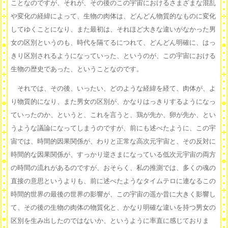
ことなのですが、それが、その後のこの宇宙におけるさまざまな混乱
や変化の経緯によって、生物の肉体は、どんどん物質的なものに変化
してゆくことになり、また最初は、それほど大きな違いがなかった男
女の区別というのも、時代を隔てるにつれて、どんどん明確に、はっ
きり区別されるようになっていった、というのが、この宇宙における
生物の歴史であった、ということなのです。
それでは、その後、いったい、どのような経緯を経て、肉体が、よ
り物質的になり、また男女の区別が、かなりはっきりするようになっ
ていったのか、というと、これを言うと、鶏が先か、卵が先か、とい
うような議論になってしまうのですが、前にも述べたように、この宇
宙では、時間的因果関係が、わりと正常な高次元宇宙と、その反対に
時間的な因果関係が、すっかり逆さまになっている低次元宇宙の両方
の時間の流れがあるのですが、おそらく、私の推測では、多くの魂の
直接の意思というよりも、前に述べたようなタイムテロに連なるこの
時間的世界の最後の世界の影響が、この宇宙の遥か昔に大きく影響し
て、その後の生物の肉体の物質化と、かなり明確な違いを持つ男女の
区別を生み出したのではないか、というように率直に感じておりま