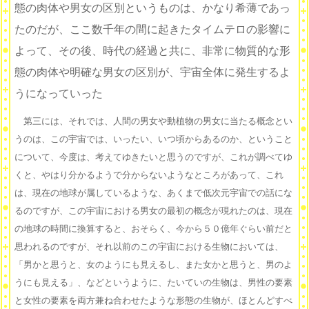
態の肉体や男女の区別というものは、かなり希薄であっ
たのだが、ここ数千年の間に起きたタイムテロの影響に
よって、その後、時代の経過と共に、非常に物質的な形
態の肉体や明確な男女の区別が、宇宙全体に発生するよ
うになっていった
第三には、それでは、人間の男女や動植物の男女に当たる概念とい
うのは、この宇宙では、いったい、いつ頃からあるのか、ということ
について、今度は、考えてゆきたいと思うのですが、これが調べてゆ
くと、やはり分かるようで分からないようなところがあって、これ
は、現在の地球が属しているような、あくまで低次元宇宙での話にな
るのですが、この宇宙における男女の最初の概念が現れたのは、現在
の地球の時間に換算すると、おそらく、今から５０億年ぐらい前だと
思われるのですが、それ以前のこの宇宙における生物においては、
「男かと思うと、女のようにも見えるし、また女かと思うと、男のよ
うにも見える」、などというように、たいていの生物は、男性の要素
と女性の要素を両方兼ね合わせたような形態の生物が、ほとんどすべ