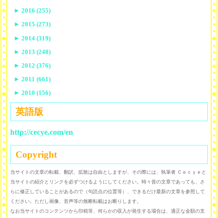
►
2016 (255)
►
2015 (273)
►
2014 (319)
►
2013 (248)
►
2012 (376)
►
2011 (661)
►
2010 (156)
英語版
http://cecye.com/en
Copyright
当サイトの文章の転載、翻訳、拡散は自由としますが、その際には、執筆者 Ｃｅｃｙｅと
当サイトの紹介とリンクを必ずつけるようにしてください。時々昔の文章であっても、さ
らに修正していることがあるので（句読点の位置等）、できるだけ最新の文章を参照して
ください。ただし画像、音声等の無断転載はお断りします。
なお当サイトのコンテンツから印税等、何らかの収入が発生する場合は、適正な金額の支