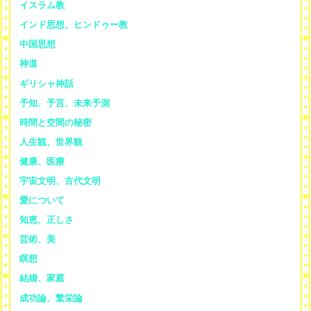
イスラム教
インド思想、ヒンドゥー教
中国思想
神道
ギリシャ神話
予知、予言、未来予測
時間と空間の秘密
人生観、世界観
健康、医療
宇宙文明、古代文明
愛について
知恵、正しさ
芸術、美
瞑想
結婚、家庭
成功論、繁栄論