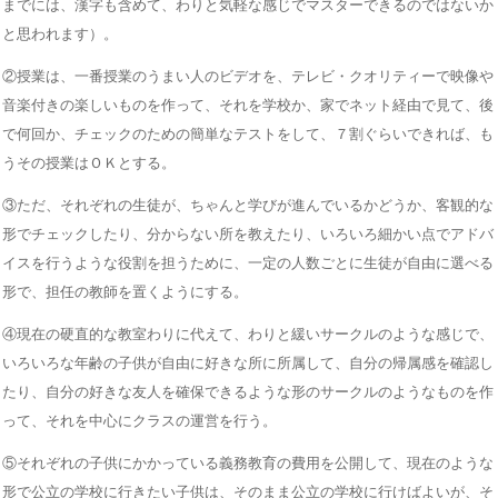
までには、漢字も含めて、わりと気軽な感じでマスターできるのではないか
と思われます）。
②授業は、一番授業のうまい人のビデオを、テレビ・クオリティーで映像や
音楽付きの楽しいものを作って、それを学校か、家でネット経由で見て、後
で何回か、チェックのための簡単なテストをして、７割ぐらいできれば、も
うその授業はＯＫとする。
③ただ、それぞれの生徒が、ちゃんと学びが進んでいるかどうか、客観的な
形でチェックしたり、分からない所を教えたり、いろいろ細かい点でアドバ
イスを行うような役割を担うために、一定の人数ごとに生徒が自由に選べる
形で、担任の教師を置くようにする。
④現在の硬直的な教室わりに代えて、わりと緩いサークルのような感じで、
いろいろな年齢の子供が自由に好きな所に所属して、自分の帰属感を確認し
たり、自分の好きな友人を確保できるような形のサークルのようなものを作
って、それを中心にクラスの運営を行う。
⑤それぞれの子供にかかっている義務教育の費用を公開して、現在のような
形で公立の学校に行きたい子供は、そのまま公立の学校に行けばよいが、そ