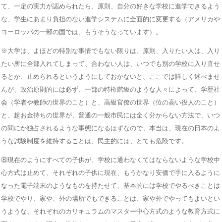
て、一定の実力が認められたら、原則、自分の好きな学校に進学できるよう
な、学生にあまり負担のない進学システムに全面的に変更する（アメリカや
ヨーロッパの一部の国では、もうそうなっています）。
※大学は、よほどの特別な事情でもない限りは、原則、入りたい人は、入り
たい所に全部入れてしまって、合わない人は、いつでも別の学校に入り直せ
るとか、止められるというようにしておかないと、ここでは詳しく述べませ
んが、政治原則的には必ず、一部の特権階級のような人々によって、学歴社
会（学者や教師の世界のこと）と、高級官僚の世界（位の高い役人のこと）
と、超お金持ちの世界が、普通の一般市民には全く分からない方法で、いつ
の間にか独占されるような事態になるはずなので、本当は、現在の日本のよ
うな試験制度を維持することは、民主的には、とても危険です。
⑧現在のようにすべての子供が、学校に通わなくてはならないような学校中
心方式は止めて、それぞれの子供に現在、もうかなり安価で手に入るように
なった電子端末のようなものを持たせて、基本的には学校でやるべきことは
学校でやり、家や、外の場所でもできることは、家や外でやってもよいとい
うような、それぞれのカリキュラムのマスター中心方式のような教育方式に