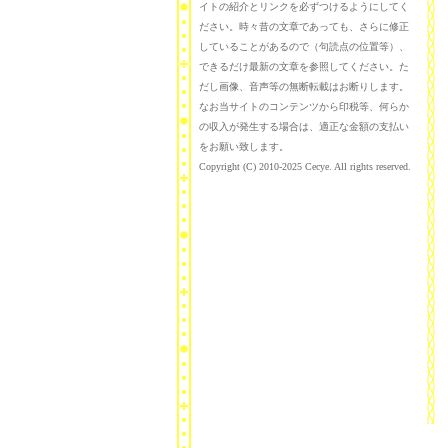
イトの紹介とリンクを必ずつけるようにしてく
ださい。時々昔の文章であっても、さらに修正
していることがあるので（句読点の位置等）、
できるだけ最新の文章を参照してください。た
だし画像、音声等の無断転載はお断りします。
なお当サイトのコンテンツから印税等、何らか
の収入が発生する場合は、適正な金額の支払い
をお願い致します。
Copyright (C) 2010-2025 Cecye. All rights reserved.