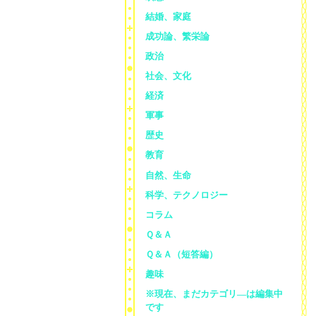
結婚、家庭
成功論、繁栄論
政治
社会、文化
経済
軍事
歴史
教育
自然、生命
科学、テクノロジー
コラム
Ｑ＆Ａ
Ｑ＆Ａ（短答編）
趣味
※現在、まだカテゴリ—は編集中
です