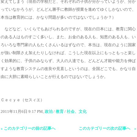
変えてしまう（現在の学校だと、それぞれの子供が分かっていようが、分か
っていなかろうが、どんどん勝手に教師が授業を進めてゆくしかないので、
本当は教育的には、かなり問題が多いのではないでしょうか？）
などなど、いくらでもあげられるのですが、現在の日本には、教育に関心
のある人はものすごく多いし、また、お金のある人も、知恵のある人も、い
ろいろな専門家の人もたくさんいるはずなので、本当は、現在のように国家
が強い制限さえ加えたりしなければ、こうした現在以上にもっともっと楽し
く効果的に、子供のみならず、大人の人達でも、どんどん才能や能力を伸ば
すような教育システムの改良や見直しというのは、全国どこでも、かなり自
由に大胆に素晴らしいことが行えるのではないでしょうか。
Ｃｅｃｙｅ（セスィエ）
2011年11月6日 9:17 PM,
政治
/
教育
/
社会、文化
« このカテゴリーの前の記事へ
このカテゴリーの次の記事へ »