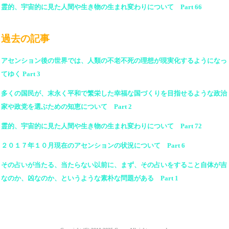
霊的、宇宙的に見た人間や生き物の生まれ変わりについて Part 66
過去の記事
アセンション後の世界では、人類の不老不死の理想が現実化するようになっ
てゆく Part 3
多くの国民が、末永く平和で繁栄した幸福な国づくりを目指せるような政治
家や政党を選ぶための知恵について Part 2
霊的、宇宙的に見た人間や生き物の生まれ変わりについて Part 72
２０１７年１０月現在のアセンションの状況について Part 6
その占いが当たる、当たらない以前に、まず、その占いをすること自体が吉
なのか、凶なのか、というような素朴な問題がある Part 1