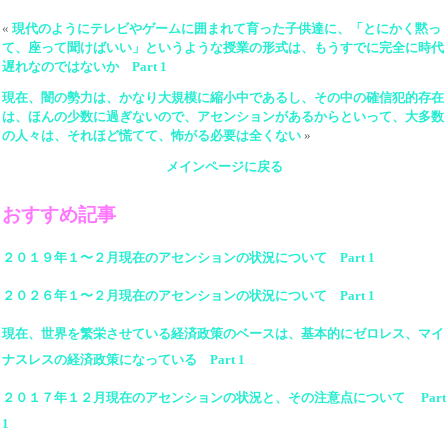
«
現代のようにテレビやゲームに囲まれて育った子供達に、「とにかく黙っ
て、座って聞けばいい」というような授業の形式は、もうすでに完全に時代
遅れなのではないか Part 1
現在、闇の勢力は、かなり大規模に縮小中であるし、その中の確信犯的存在
は、ほんの少数に過ぎないので、アセンションがあるからといって、大多数
の人々は、それほど慌てて、怖がる必要は全くない
»
メインページに戻る
おすすめ記事
２０１９年１〜２月現在のアセンションの状況について Part 1
２０２６年１〜２月現在のアセンションの状況について Part 1
現在、世界を繁栄させている経済政策のベースは、基本的にゼロレス、マイ
ナスレスの経済政策になっている Part 1
２０１７年１２月現在のアセンションの状況と、その注意点について Part
1