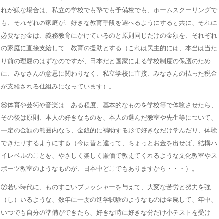
れが嫌な場合は、私立の学校でも塾でも予備校でも、ホームスクーリングで
も、それぞれの家庭が、好きな教育手段を選べるようにすると共に、それに
必要なお金は、義務教育にかけているのと原則同じだけの金額を、それぞれ
の家庭に直接支給して、教育の援助とする（これは民主的には、本当は当た
り前の理屈のはずなのですが、日本だと国家による学校制度の保護のため
に、みなさんの意思に関わりなく、私立学校に直接、みなさんの払った税金
が支給される仕組みになっています）。
⑥体育や芸術や音楽は、ある程度、基本的なものを学校等で体験させたら、
その後は原則、本人の好きなものを、本人の選んだ教室や先生等について、
一定の金額の範囲内なら、金銭的に補助する形で好きなだけ学んだり、体験
できたりするようにする（今は昔と違って、ちょっとお金を出せば、結構ハ
イレベルのことを、やさしく楽しく廉価で教えてくれるような文化教室やス
ポーツ教室のようなものが、日本中どこでもありますから・・・）。
⑦若い時代に、ものすごいプレッシャーを与えて、大変な苦労と努力を強
（し）いるような、数年に一度の進学試験のようなものは全廃して、年中、
いつでも自分の準備ができたら、好きな時に好きな分だけ小テストを受け