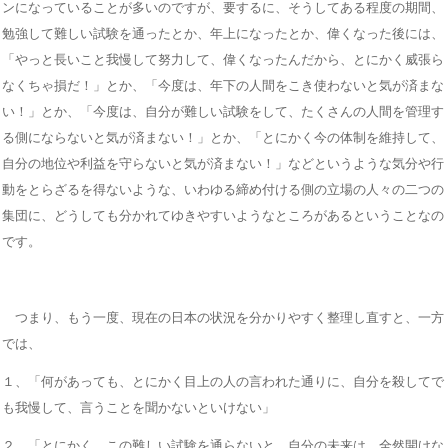
ンになっていることが多いのですが、要するに、そうしてある程度の期間、
勉強して難しい試験を通ったとか、年上になったとか、偉くなった後には、
「やっと長いこと我慢して努力して、偉くなったんだから、とにかく威張ら
なくちゃ損だ！」とか、「今度は、年下の人間をこき使わないと気が済まな
い！」とか、「今度は、自分が難しい試験をして、たくさんの人間を管理す
る側にならないと気が済まない！」とか、「とにかく今の体制を維持して、
自分の地位や利益を守らないと気が済まない！」などというような気分や行
動をとらざるを得ないような、いわゆる締め付ける側の立場の人々の二つの
集団に、どうしても分かれてゆきやすいようなところがあるということなの
です。
つまり、もう一度、現在の日本の状況を分かりやすく整理し直すと、一方
では、
１、「何があっても、とにかく目上の人の言われた通りに、自分を殺してで
も我慢して、言うことを聞かないといけない」
２、「とにかく、この難しい試験を通らないと、自分の未来は、全然開けな