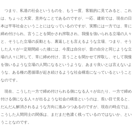
つまり、私達の社会というものを、もう一度、客観的に見てみると、これ
は、ちょっと大変、意外なことであるのですが、一応、建前では、現在の日
本は平等社会ということにはなっているのですが、実際には一方では、常に
締め付けられ、言うことを聞かされ搾取され、我慢を強いられる立場の人々
と、そうした立場の反動とも、裏返しとも言えるような立場、つまり、そう
した人々が一定期間経った後には、今度は自分が、昔の自分と同じような立
場の人々に対して、常に締め付け、言うことを聞かせて搾取し、そして我慢
を強いるような立場の人間になるというような、あまり良いとは言えないよ
うな、ある種の悪循環が起き続けるような社会構造になっているということ
なのです。
現在、こうした一方で締め付けられる側になる人々が出たり、一方で締め
付ける側になる人々が出るような社会の構造というのは、長い目で見ると、
だんだん解消されるような方向に進みつつあるのですが、現在の時点では、
こうした人間同士の関係は、まだまだ色濃く残っているのではないか、とい
うことなのです。