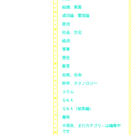
結婚、家庭
成功論、繁栄論
政治
社会、文化
経済
軍事
歴史
教育
自然、生命
科学、テクノロジー
コラム
Ｑ＆Ａ
Ｑ＆Ａ（短答編）
趣味
※現在、まだカテゴリ—は編集中
です