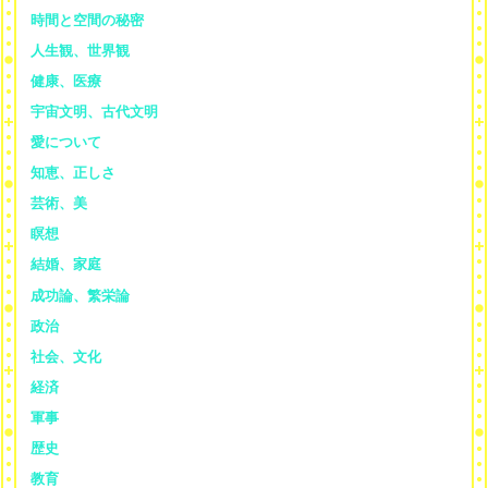
時間と空間の秘密
人生観、世界観
健康、医療
宇宙文明、古代文明
愛について
知恵、正しさ
芸術、美
瞑想
結婚、家庭
成功論、繁栄論
政治
社会、文化
経済
軍事
歴史
教育