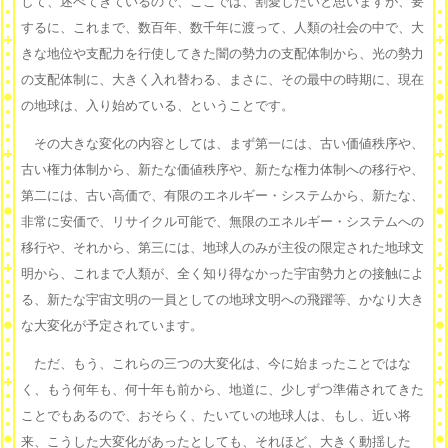
して、述べてきているので、ここでは、割愛したいと思いますが、要
するに、これまで、数百年、数千年に渡って、人類の社会の中で、大
きな地位や支配力を行使してきた闇の勢力の支配体制から、光の勢力
の支配体制に、大きく入れ替わる、まさに、その最中の時期に、現在
の地球は、入り始めている、ということです。
その大きな変化の内容としては、まず第一には、古い価値秩序や、
古い権力体制から、新たな価値秩序や、新たな権力体制への移行や、
第二には、古い高価で、有限のエネルギー・システムから、新たな、
非常に安価で、リサイクル可能で、無限のエネルギー・システムへの
移行や、それから、第三には、地球人のみが主役の限定された地球文
明から、これまで人類が、全く知り得なかった宇宙勢力との接触によ
る、新たな宇宙文明の一員としての地球文明への飛躍等、かなり大き
な大変化が予定されています。
ただ、もう、これらの三つの大変化は、今に始まったことではな
く、もう何年も、何十年も前から、地道に、少しずつ準備されてきた
ことでもあるので、おそらく、たいていの地球人は、もし、近い将
来、こうした大変化があったとしても、それほど、大きく動揺した