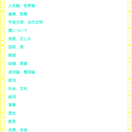
人生観、世界観
健康、医療
宇宙文明、古代文明
愛について
知恵、正しさ
芸術、美
瞑想
結婚、家庭
成功論、繁栄論
政治
社会、文化
経済
軍事
歴史
教育
自然、生命