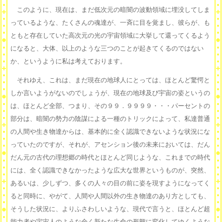
このように、現在は、まだ低次元の暗闇の波動領域に埋没してしま
っているような、たくさんの魂達が、一斉に目を覚まし、彼らが、も
ともと存在していた高次元の光の宇宙領域に大挙して還ってくるよう
になると、大体、以上のような三つのことが起きてくるのではない
か、というように私は考えております。
それゆえ、これは、まだ現在の地球人にとっては、ほとんど驚愕と
しか言いようがないのでしょうが、現在の地球及び宇宙の姿というの
は、ほとんど全部、つまり、その９９．９９９９・・・パーセントの
部分は、暗闇の勢力の陰謀による一種のトリックによって、私達普通
の人間や生き物達からは、基本的に全く認識できないような状況にな
っていたのですが、それが、アセンション後の未来においては、だん
だん元の古代の理想郷の時代とほとんど同じような、これまでの時代
には、全く認識できなかったような広大な世界というものが、突然、
あるいは、少しずつ、多くの人々の目の前に姿を現すようになってく
ると同時に、やがて、人間や人間以外の生き物達のあり方としても、
そうした状況に、よりふさわしいような、現代で言うと、ほとんど超
能力者や宇宙人のような全く新たな生命の形態に変化してゆくような