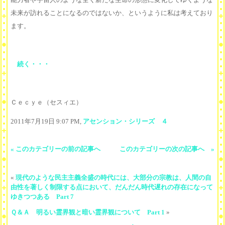
未来が訪れることになるのではないか、というように私は考えており
ます。
続く・・・
Ｃｅｃｙｅ（セスィエ）
2011年7月19日 9:07 PM,
アセンション・シリーズ ４
« このカテゴリーの前の記事へ
このカテゴリーの次の記事へ »
«
現代のような民主主義全盛の時代には、大部分の宗教は、人間の自
由性を著しく制限する点において、だんだん時代遅れの存在になって
ゆきつつある Part 7
Ｑ＆Ａ 明るい霊界観と暗い霊界観について Part 1
»