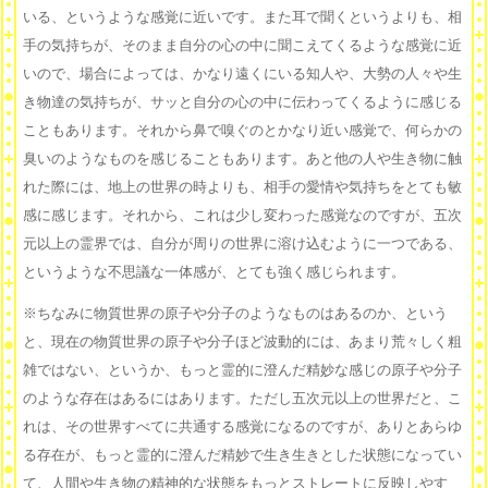
いる、というような感覚に近いです。また耳で聞くというよりも、相
手の気持ちが、そのまま自分の心の中に聞こえてくるような感覚に近
いので、場合によっては、かなり遠くにいる知人や、大勢の人々や生
き物達の気持ちが、サッと自分の心の中に伝わってくるように感じる
こともあります。それから鼻で嗅ぐのとかなり近い感覚で、何らかの
臭いのようなものを感じることもあります。あと他の人や生き物に触
れた際には、地上の世界の時よりも、相手の愛情や気持ちをとても敏
感に感じます。それから、これは少し変わった感覚なのですが、五次
元以上の霊界では、自分が周りの世界に溶け込むように一つである、
というような不思議な一体感が、とても強く感じられます。
※ちなみに物質世界の原子や分子のようなものはあるのか、という
と、現在の物質世界の原子や分子ほど波動的には、あまり荒々しく粗
雑ではない、というか、もっと霊的に澄んだ精妙な感じの原子や分子
のような存在はあるにはあります。ただし五次元以上の世界だと、こ
れは、その世界すべてに共通する感覚になるのですが、ありとあらゆ
る存在が、もっと霊的に澄んだ精妙で生き生きとした状態になってい
て、人間や生き物の精神的な状態をもっとストレートに反映しやす