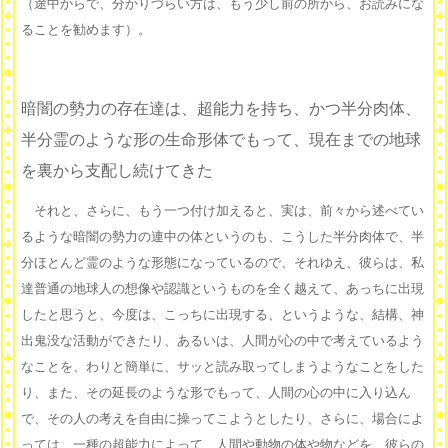
（途中からで、分かりづらい方は、もう少し前の所から、お読みにな
ることを勧めます）。
暗闇の勢力の存在達は、超能力を持ち、かつ半分肉体、
半分霊のような形の生命形体でもって、現在までの地球
を裏から支配し続けてきた
それと、さらに、もう一つ付け加えると、実は、前々から述べてい
るような暗闇の勢力の連中の体というのも、こうした半分肉体で、半
分ほとんど霊のような形態になっているので、それゆえ、彼らは、私
達普通の地球人の想像や認識というものを全く越えて、あっちに出現
したと思うと、今度は、こっちに出現する、というような、結構、神
出鬼没な活動ができたり、あるいは、人間が心の中で考えているよう
なことを、わりと簡単に、サッと読み取ってしまうようなことをした
り、また、その延長のような形でもって、人間の心の中に入り込ん
で、その人の考えを自由に操ってこようとしたり、さらに、場合によ
っては、一種の超能力によって、人間や動物の体や物などを、彼らの