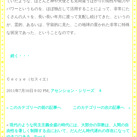
ていたような、ほとんど神や天使とも見間違うばかりの知性や能力や
パワーというものを、ほぼ独占して活用することによって、非常にた
くさんの人々を、長い長い年月に渡って支配し続けてきた、というの
が、霊的、あるいは、宇宙的に見た、この地球の置かれた非常に特殊
な状況であった、ということなのです。
続く・・・
Ｃｅｃｙｅ（セスィエ）
2011年7月16日 9:02 PM,
アセンション・シリーズ ４
« このカテゴリーの前の記事へ
このカテゴリーの次の記事へ »
«
現代のような民主主義全盛の時代には、大部分の宗教は、人間の自
由性を著しく制限する点において、だんだん時代遅れの存在になって
ゆきつつある Part 4