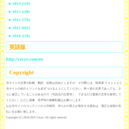
►
2014 (319)
►
2013 (248)
►
2012 (376)
►
2011 (661)
►
2010 (156)
英語版
http://cecye.com/en
Copyright
当サイトの文章の転載、翻訳、拡散は自由としますが、その際には、執筆者 Ｃｅｃｙｅと
当サイトの紹介とリンクを必ずつけるようにしてください。時々昔の文章であっても、さ
らに修正していることがあるので（句読点の位置等）、できるだけ最新の文章を参照して
ください。ただし画像、音声等の無断転載はお断りします。
なお当サイトのコンテンツから印税等、何らかの収入が発生する場合は、適正な金額の支
払いをお願い致します。
Copyright (C) 2010-2025 Cecye. All rights reserved.