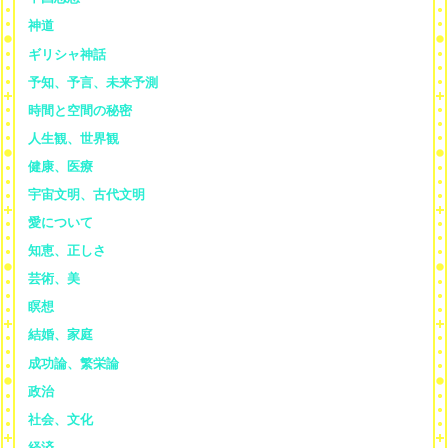
神道
ギリシャ神話
予知、予言、未来予測
時間と空間の秘密
人生観、世界観
健康、医療
宇宙文明、古代文明
愛について
知恵、正しさ
芸術、美
瞑想
結婚、家庭
成功論、繁栄論
政治
社会、文化
経済