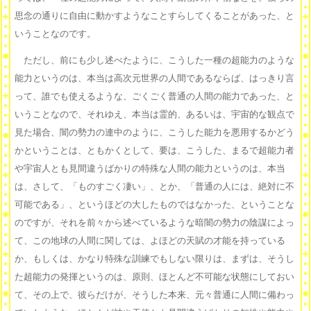
思念の通りに自由に動かすようなことすらしてくることがあった、と
いうことなのです。
ただし、前にも少し述べたように、こうした一種の超能力のような
能力というのは、本当は高次元世界の人間であるならば、はっきり言
って、誰でも使えるような、ごくごく普通の人間の能力であった、と
いうことなので、それゆえ、本当は霊的、あるいは、宇宙的な観点で
見た場合、闇の勢力の連中のように、こうした能力を悪用するかどう
かということは、ともかくとして、要は、こうした、まるで超能力者
や宇宙人とも見間違うばかりの特殊な人間の能力というのは、本当
は、さして、「ものすごく凄い」、とか、「普通の人には、絶対に不
可能である」、というほどの大したものではなかった、ということな
のですが、それを前々から述べているような暗闇の勢力の陰謀によっ
て、この地球の人間に関しては、よほどの天賦の才能を持っている
か、もしくは、かなり特殊な訓練でもしない限りは、まずは、そうし
た超能力の発揮というのは、原則、ほとんど不可能な状態にしておい
て、その上で、彼らだけが、そうした本来、元々普通に人間に備わっ