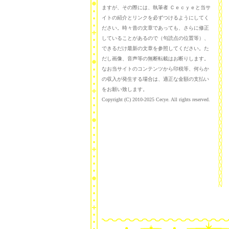
ますが、その際には、執筆者 Ｃｅｃｙｅと当サ
イトの紹介とリンクを必ずつけるようにしてく
ださい。時々昔の文章であっても、さらに修正
していることがあるので（句読点の位置等）、
できるだけ最新の文章を参照してください。た
だし画像、音声等の無断転載はお断りします。
なお当サイトのコンテンツから印税等、何らか
の収入が発生する場合は、適正な金額の支払い
をお願い致します。
Copyright (C) 2010-2025 Cecye. All rights reserved.