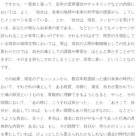
ですから、一昔前と違って、近年の霊界通信やチャネリングなどの内容に
おいては、よく、「自分は、未来の地球や未来の外宇宙の惑星から、こうし
たメッセージを送っている」、とか、「自分は、現在、メッセージを受けて
いる、あなたの他ならぬ未来の姿である」、などというようなメッセージが
語られることが非常に多いのですが、それもそのはずで、時空の大混乱して
いる現在の地球文明においては、実は、現在の人間や動植物としての生まれ
変わりだけでは、自分の魂としての課題や希望を、ほとんど果たすことがで
きずに、そのまま持ちこされてしまうことが、非常に多い、ということなの
です。
その結果、現在のアセンションから、数百年程度経った後の未来の時代に
おいて、それぞれの魂として、ある程度、冷静に、過去、自分が置かれてい
た魂の状況というものを、客観的に理解できるようになると、やっと、その
段階において、「あの時に、こうすれば良かった」、とか、「あそこで、自
分が、ああしていれば、もっと良い展開もあり得たはずなのに」、などとい
うような具合に、次々と、本当は、過去に自分がやるべきであった行為の具
体的な内容や、あるいは、もし、その段階で、自分が、何らかのミッション
を果たしていれば、ひょっとしたら変えられたかもしれない過去の時代の別