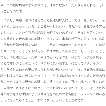
や、この地球周辺の宇宙領域では、非常に数多く、たくさん見られる、とい
うことなのです。
つまり、現在、地球に住んでいる私達地球人にとっては、せいぜい、「も
うすぐ、ひょっとしたら、起こるかもしれない、何らかの大変化であるアセ
ンション」、という程度の認識しか持てないのですが、そうしたアセンショ
ンを経過した後の未来の地球や、あるいは、未来の外宇宙の星々での、非常
に平和な至福の生活を体験している数多くの魂達が、あとあと、いくら時間
が経っても、どうしても消えない後悔や憤りであるとか、あるいは、どうし
ても、やり遂げたかった願いや使命というものを、やがて、何度も何度も、
まるで昨日のことのように、リアルに思い出すようになってゆき、そのう
ち、そうした自分の魂に秘められた深い思いというか、強い潜在的な衝動に
駆られるように、彼らにとっては、もうすでに終わったはずの遠い過去の時
代に当たるような現代の地球に舞い戻ってきては、再び、地上の世界におけ
る人間や、さまざまな生物として生まれ変わってきたり、あるいは、それ以
外のさまざまな手段による援助や導きのための宇宙的なミッションに加わる
ようになってゆくことが、非常に多い、ということなのです。