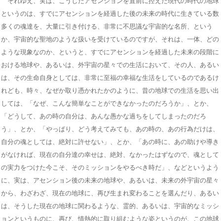
それゆえ、実は、こうしたアセンションを直前に控えた現代の時代の地球
というのは、すでにアセンションを経過した後の未来の時代に生きている数
多くの魂達を、大量に引き付ける、非常に不思議な宇宙的な名所、という
か、宇宙的な聖地のような扱いを受けているのですが、それは、一体、どの
ような現象なのか、というと、すでにアセンションを経過した未来の段階に
おける地球や、あるいは、外宇宙の星々での生活において、その人、あるい
は、その生命自身としては、非常に至福の幸福な生活をしているのであるけ
れども、時々、なぜか取り憑かれたかのように、昔の地球での生活を思い出
しては、「なぜ、こんな簡単なことができなかったのだろうか」、とか、
「どうして、あの時の自分は、あんな愚かな過ちをしてしまったのだろ
う」、とか、「やっぱり、どう考えてみても、あの時の、あの行為だけは、
自分の魂としては、絶対に許せない」、とか、「あの時に、あの助けや導き
がなければ、現在の自分達の幸せは、絶対、なかったはずなので、魂として
の実力をつけた今こそ、そのミッションをやるべき時だ」、などというよう
に、実は、アセンション後の未来の地球や、あるいは、未来の外宇宙の星々
から、わざわざ、現在の地球に、再び生まれ変わることを選んだり、あるい
は、そうした現在の地球に関わるような、霊的、あるいは、宇宙的なミッシ
ョンというものに、再び、情熱的に取り組むような姿というのが、この地球