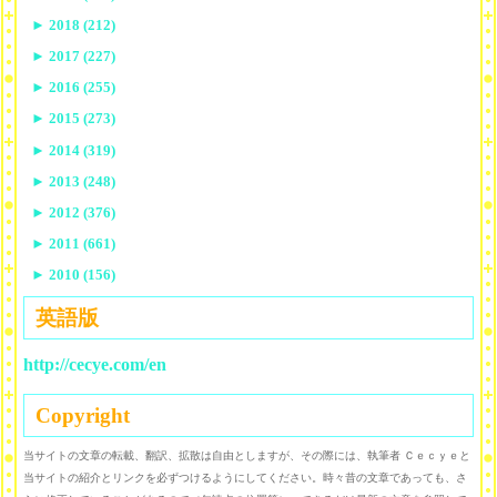
►
2018 (212)
►
2017 (227)
►
2016 (255)
►
2015 (273)
►
2014 (319)
►
2013 (248)
►
2012 (376)
►
2011 (661)
►
2010 (156)
英語版
http://cecye.com/en
Copyright
当サイトの文章の転載、翻訳、拡散は自由としますが、その際には、執筆者 Ｃｅｃｙｅと
当サイトの紹介とリンクを必ずつけるようにしてください。時々昔の文章であっても、さ