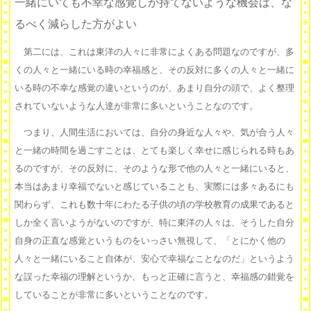
一緒にいても不幸な感覚しか持てないような機会は、な
るべく減らした方がよい
第二には、これは東洋の人々に非常によくある問題なのですが、多
くの人々と一緒にいる時の幸福感と、その反対に多くの人々と一緒に
いる時の不幸な感覚の違いというのが、あまり自分の頭で、よく整理
されていないような人達が非常に多いということなのです。
つまり、人間生活においては、自分の身近な人々や、気が合う人々
と一緒の時間を過ごすことは、とても楽しく幸せに感じられる時もあ
るのですが、その反対に、そのような形で他の人々と一緒にいると、
本当はあまり幸福でないと感じていることも、実際には多々あるにも
関わらず、これも数十年にわたる子供の頃の学校教育の成果であると
しか全く言いようがないのですが、特に東洋の人々は、そうした自分
自身の正直な感覚というものをいっさい無視して、「とにかく他の
人々と一緒にいること自体が、安心で幸福なことなのだ」というよう
な誤った幸福の理解というか、もっと正確に言うと、幸福感の錯覚を
していることが非常に多いということなのです。