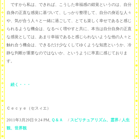
ですから私は、できれば、こうした幸福感の錯覚というのは、自分
自身の正直な感覚に基づいて、しっかり整理して、自分の身近な人々
や、気が合う人々と一緒に過ごして、とても楽しく幸せであると感じ
られるような機会は、なるべく増やすと共に、本当は自分自身の正直
な感覚としては、あまり幸福であると感じられないような他の人々と
触れ合う機会は、できるだけ少なくしてゆくような知恵というか、冷
静な判断が重要なのではないか、というように率直に感じておりま
す。
続く・・・
Ｃｅｃｙｅ（セスィエ）
2011年3月29日 9:24 PM,
Ｑ＆Ａ
/
スピリチュアリズム、霊界
/
人生
観、世界観