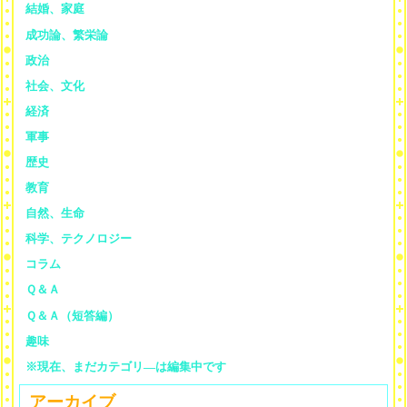
結婚、家庭
成功論、繁栄論
政治
社会、文化
経済
軍事
歴史
教育
自然、生命
科学、テクノロジー
コラム
Ｑ＆Ａ
Ｑ＆Ａ（短答編）
趣味
※現在、まだカテゴリ—は編集中です
アーカイブ