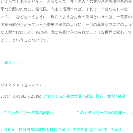
いくらでもあるんだから、お金なんて、多くの人々の豊かさの実現や富の公
平な分配のために、最低限、うまく活用すれば、それで、十分なんじゃな
い？」、などというように、現在のようなお金の価値というのは、一昔前の
国家宗教がたどっていった歴史の結果のように、一部の異常なマニアのよう
な人間だけにしか、もはや、誰にも受け入れられないような世界に変わって
ゆく、ということなのです。
続く・・・
Ｃｅｃｙｅ（セスィエ）
2011年3月10日 9:21 PM,
アセンション後の世界
/
政治
/
社会、文化
/
経済
« このカテゴリーの前の記事へ
このカテゴリーの次の記事へ »
«
Ｑ＆Ａ 自分自身の波動を精妙に保つ上での注意点について Part 1