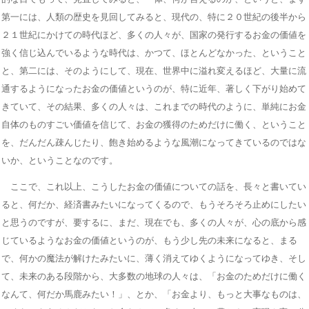
第一には、人類の歴史を見回してみると、現代の、特に２０世紀の後半から
２１世紀にかけての時代ほど、多くの人々が、国家の発行するお金の価値を
強く信じ込んでいるような時代は、かつて、ほとんどなかった、ということ
と、第二には、そのようにして、現在、世界中に溢れ変えるほど、大量に流
通するようになったお金の価値というのが、特に近年、著しく下がり始めて
きていて、その結果、多くの人々は、これまでの時代のように、単純にお金
自体のものすごい価値を信じて、お金の獲得のためだけに働く、ということ
を、だんだん疎んじたり、飽き始めるような風潮になってきているのではな
いか、ということなのです。
ここで、これ以上、こうしたお金の価値についての話を、長々と書いてい
ると、何だか、経済書みたいになってくるので、もうそろそろ止めにしたい
と思うのですが、要するに、まだ、現在でも、多くの人々が、心の底から感
じているようなお金の価値というのが、もう少し先の未来になると、まる
で、何かの魔法が解けたみたいに、薄く消えてゆくようになってゆき、そし
て、未来のある段階から、大多数の地球の人々は、「お金のためだけに働く
なんて、何だか馬鹿みたい！」、とか、「お金より、もっと大事なものは、