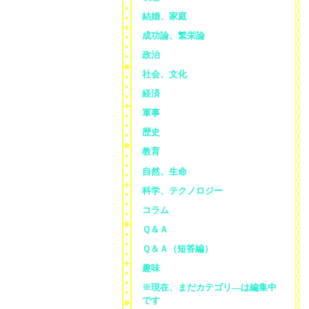
結婚、家庭
成功論、繁栄論
政治
社会、文化
経済
軍事
歴史
教育
自然、生命
科学、テクノロジー
コラム
Ｑ＆Ａ
Ｑ＆Ａ（短答編）
趣味
※現在、まだカテゴリ—は編集中
です