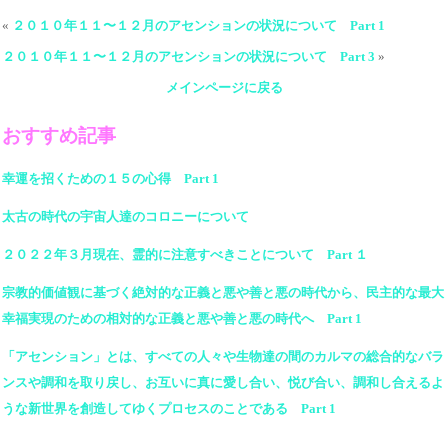
«
２０１０年１１〜１２月のアセンションの状況について Part 1
２０１０年１１〜１２月のアセンションの状況について Part 3
»
メインページに戻る
おすすめ記事
幸運を招くための１５の心得 Part 1
太古の時代の宇宙人達のコロニーについて
２０２２年３月現在、霊的に注意すべきことについて Part １
宗教的価値観に基づく絶対的な正義と悪や善と悪の時代から、民主的な最大
幸福実現のための相対的な正義と悪や善と悪の時代へ Part 1
「アセンション」とは、すべての人々や生物達の間のカルマの総合的なバラ
ンスや調和を取り戻し、お互いに真に愛し合い、悦び合い、調和し合えるよ
うな新世界を創造してゆくプロセスのことである Part 1