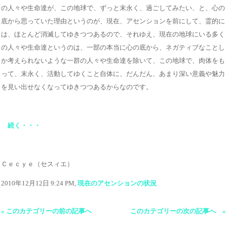
の人々や生命達が、この地球で、ずっと末永く、過ごしてみたい、と、心の
底から思っていた理由というのが、現在、アセンションを前にして、霊的に
は、ほとんど消滅してゆきつつあるので、それゆえ、現在の地球にいる多く
の人々や生命達というのは、一部の本当に心の底から、ネガティブなことし
か考えられないような一群の人々や生命達を除いて、この地球で、肉体をも
って、末永く、活動してゆくこと自体に、だんだん、あまり深い意義や魅力
を見い出せなくなってゆきつつあるからなのです。
続く・・・
Ｃｅｃｙｅ（セスィエ）
2010年12月12日 9:24 PM,
現在のアセンションの状況
« このカテゴリーの前の記事へ
このカテゴリーの次の記事へ »