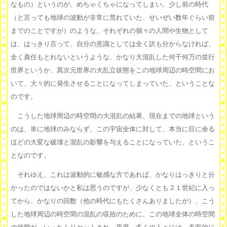
なもの）というのが、めちゃくちゃになってしまい、少し前の時代
（と言っても地球の波動が非常に荒れていた、せいぜい数年ぐらい前
までのことですが）のような、それぞれの個々の人間や生物として
は、はっきり言って、自分の意識としては全く訳も分からなければ、
全く責任もとれないというような、かなり大混乱した何千何万の並行
世界というか、異次元世界の大乱立状態をこの地球周辺の時空間にお
いて、大々的に発生させることになってしまっていた、ということな
のです。
こうした地球周辺の時空間の大混乱の結果、現在までの地球という
のは、単に地球のみならず、この宇宙全体に対して、本当に目に余る
ほどの大変な破壊と混乱の影響を与えることになっていた、というこ
となのです。
それゆえ、これは波動的に敏感な方であれば、かなりはっきりと分
かったのではないかと私は思うのですが、少なくとも２１世紀に入っ
てから、かなりの回数（他の時代にもたくさんありましたが）、こう
した地球周辺の時空間の混乱の収拾のために、この地球全体の時空間