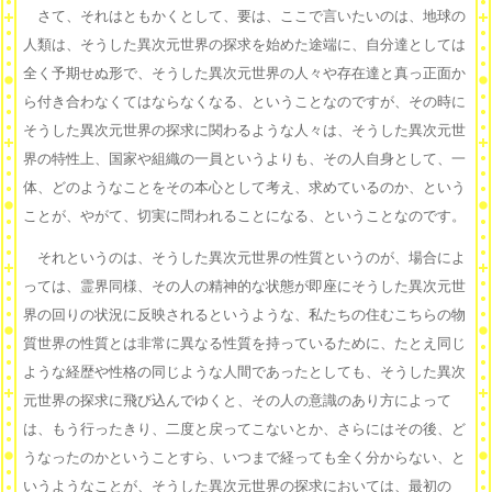
さて、それはともかくとして、要は、ここで言いたいのは、地球の
人類は、そうした異次元世界の探求を始めた途端に、自分達としては
全く予期せぬ形で、そうした異次元世界の人々や存在達と真っ正面か
ら付き合わなくてはならなくなる、ということなのですが、その時に
そうした異次元世界の探求に関わるような人々は、そうした異次元世
界の特性上、国家や組織の一員というよりも、その人自身として、一
体、どのようなことをその本心として考え、求めているのか、という
ことが、やがて、切実に問われることになる、ということなのです。
それというのは、そうした異次元世界の性質というのが、場合によ
っては、霊界同様、その人の精神的な状態が即座にそうした異次元世
界の回りの状況に反映されるというような、私たちの住むこちらの物
質世界の性質とは非常に異なる性質を持っているために、たとえ同じ
ような経歴や性格の同じような人間であったとしても、そうした異次
元世界の探求に飛び込んでゆくと、その人の意識のあり方によって
は、もう行ったきり、二度と戻ってこないとか、さらにはその後、ど
うなったのかということすら、いつまで経っても全く分からない、と
いうようなことが、そうした異次元世界の探求においては、最初の