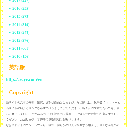
►
2017 (227)
►
2016 (255)
►
2015 (273)
►
2014 (319)
►
2013 (248)
►
2012 (376)
►
2011 (661)
►
2010 (156)
英語版
http://cecye.com/en
Copyright
当サイトの文章の転載、翻訳、拡散は自由としますが、その際には、執筆者 Ｃｅｃｙｅと
当サイトの紹介とリンクを必ずつけるようにしてください。時々昔の文章であっても、さ
らに修正していることがあるので（句読点の位置等）、できるだけ最新の文章を参照して
ください。ただし画像、音声等の無断転載はお断りします。
なお当サイトのコンテンツから印税等、何らかの収入が発生する場合は、適正な金額の支