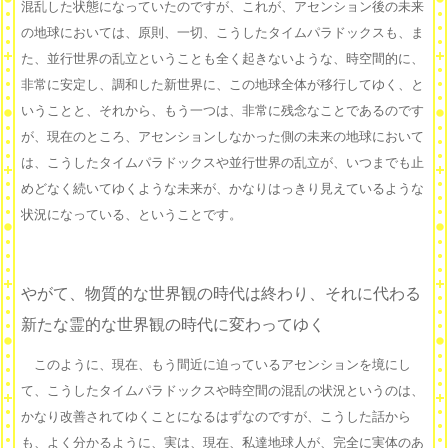
混乱した状態になっていたのですが、これが、アセンション後の未来
の地球においては、原則、一切、こうしたタイムパラドックスも、ま
た、並行世界の乱立ということも全く起きないような、時空間的に、
非常に安定し、調和した新世界に、この地球全体が移行してゆく、と
いうことと、それから、もう一つは、非常に残念なことであるのです
が、現在のところ、アセンションしなかった側の未来の地球において
は、こうしたタイムパラドックスや並行世界の乱立が、いつまでも止
めどなく続いてゆくような未来が、かなりはっきり見えているような
状況になっている、ということです。
やがて、物質的な世界観の時代は終わり、それに代わる
新たな霊的な世界観の時代に変わってゆく
このように、現在、もう間近に迫っているアセンションを境にし
て、こうしたタイムパラドックスや時空間の混乱の状況というのは、
かなり改善されてゆくことになるはずなのですが、こうした話から
も、よく分かるように、実は、現在、私達地球人が、完全に実体のあ