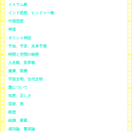
イスラム教
インド思想、ヒンドゥー教
中国思想
神道
ギリシャ神話
予知、予言、未来予測
時間と空間の秘密
人生観、世界観
健康、医療
宇宙文明、古代文明
愛について
知恵、正しさ
芸術、美
瞑想
結婚、家庭
成功論、繁栄論