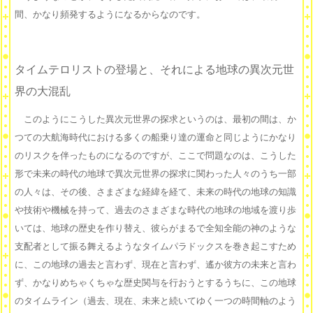
間、かなり頻発するようになるからなのです。
タイムテロリストの登場と、それによる地球の異次元世
界の大混乱
このようにこうした異次元世界の探求というのは、最初の間は、か
つての大航海時代における多くの船乗り達の運命と同じようにかなり
のリスクを伴ったものになるのですが、ここで問題なのは、こうした
形で未来の時代の地球で異次元世界の探求に関わった人々のうち一部
の人々は、その後、さまざまな経緯を経て、未来の時代の地球の知識
や技術や機械を持って、過去のさまざまな時代の地球の地域を渡り歩
いては、地球の歴史を作り替え、彼らがまるで全知全能の神のような
支配者として振る舞えるようなタイムパラドックスを巻き起こすため
に、この地球の過去と言わず、現在と言わず、遙か彼方の未来と言わ
ず、かなりめちゃくちゃな歴史関与を行おうとするうちに、この地球
のタイムライン（過去、現在、未来と続いてゆく一つの時間軸のよう