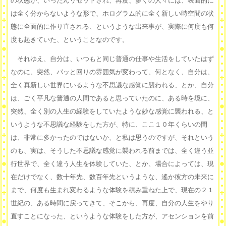
の状態が、いったんリセットされ、再度、多くの人々には、表面的に
は全く分からないような形で、ホログラム的に全く新しい時空間の状
態に全面的に作り直される、というような出来事が、実際に何度も何
度も起きていた、ということなのです。
それゆえ、自分は、いつもと同じ普通の仕事や生活をしていたはず
なのに、突然、パッと回りの雰囲気が変わって、何となく、自分は、
全く真新しい世界にいるような不思議な感覚に襲われる、とか、自分
は、ごく平凡な普通の人間であると思っていたのに、ある時を境に、
突然、全く別の人生の経験をしていたような妙な感覚に襲われる、と
いうような不思議な経験をした方が、特に、ここ１０年くらいの間
は、非常に多かったのではないか、と私は思うのですが、それという
のも、実は、そうした不思議な感覚に襲われる前までは、全く違う並
行世界で、全く違う人生を体験していた、とか、場合によっては、現
在だけでなく、数十年先、数百年先というような、遙か彼方の未来に
まで、何度も生まれ変わるような体験を積み重ねた上で、現在の２１
世紀の、ある時間に戻ってきて、そこから、再度、自分の人生をやり
直すことになった、というような体験をした方が、アセンションを前