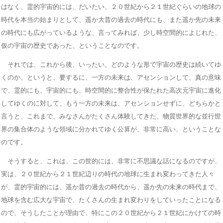
はなく、霊的宇宙的には、だいたい、２０世紀から２１世紀ぐらいの地球の
時代を本当の始まりとして、遥か大昔の過去の時代にも、また遥か先の未来
の時代にも広がっているような、言ってみれば、少し時空間的によじれた、
仮の宇宙の歴史であった、ということなのです。
それでは、これから後、いったい、どのような形で宇宙の歴史は続いてゆ
くのか、というと、要するに、一方の未来は、アセンションして、真の意味
で、霊的にも、宇宙的にも、時空間的に整合性が保たれた高次元宇宙に進化
してゆくのに対して、もう一方の未来は、アセンションせずに、どちらかと
言うと、これまで、みなさんがたくさん体験してきた、物質世界的な並行世
界の集合体のような領域に分かれてゆく公算が、非常に高い、ということな
のです。
そうすると、これは、この世的には、非常に不思議な話になるのですが、
実は、２０世紀から２１世紀辺りの時代の地球に生まれ変わってきた人々
が、霊的宇宙的には、遥か昔の過去の時代から、遥か先の未来の時代まで、
地球を含む広大な宇宙で、たくさんの生まれ変わりをしていったことになる
ので、そうしたことが理由で、特にこの２０世紀から２１世紀にかけての時