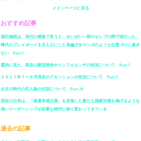
メインページに戻る
おすすめ記事
源氏物語は、現代の感覚で言うと、せいぜい一部のセレブの間で流行った、
稀代のプレイボーイを主人公にした長編少女マンガのような位置づけに過ぎ
ない Part 1
霊的に見た、現在の新型肺炎やインフルエンザの状況について Part 5
２０１７年７〜８月現在のアセンションの状況について Part 1
太古の時代の巨人族の伝説について Part 26
現在の日本は、「高度幸福大国」を目指した新たな国家目標を掲げるような
強いリーダーシップが必要な時代に移り変わってきている
過去の記事