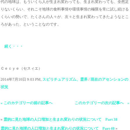
代の地球は、もういくら人が生まれ変わっても、生まれ変わっても、全然足
りないくらい、それこそ地球の食料事情や環境事情の極限を常に試し続ける
くらいの勢いで、たくさんの人々が、次々と生まれ変わってきたようなとこ
ろがあった、ということなのです。
続く・・・
Ｃｅｃｙｅ（セスィエ）
2014年7月10日 9:03 PM,
スピリチュアリズム、霊界
/
現在のアセンションの
状況
« このカテゴリーの前の記事へ
このカテゴリーの次の記事へ »
«
霊的に見た地球の人口増加と生まれ変わりの状況について Part 38
霊的に見た地球の人口増加と生まれ変わりの状況について Part 40
»