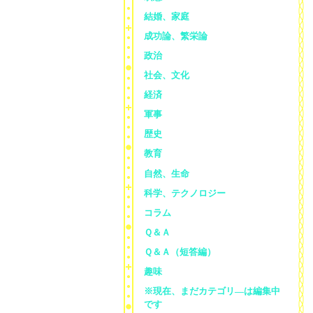
結婚、家庭
成功論、繁栄論
政治
社会、文化
経済
軍事
歴史
教育
自然、生命
科学、テクノロジー
コラム
Ｑ＆Ａ
Ｑ＆Ａ（短答編）
趣味
※現在、まだカテゴリ—は編集中
です