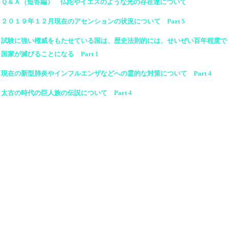
Ｑ＆Ａ（短答編） 仏陀やイエスのような光の存在達について
２０１９年１２月現在のアセンションの状況について Part 5
試験に強い権威をもたせている国は、歴史法則的には、せいぜい百年程度で
国家が滅びることになる Part 1
現在の新型肺炎やインフルエンザなどへの霊的な対策について Part 4
太古の時代の巨人族の伝説について Part 4