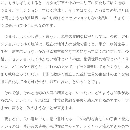
に、もうしばらくすると、高次元宇宙の中の一エリアに変化してゆく地球、
つまり、アセンションしてゆく地球と、そうではなく、これまでの地球とほ
ぼ同じような物質世界に存在し続けるアセンションしない地球に、大きく二
つに分かれてゆくからなのです。
つまり、もう少し詳しく言うと、現在の霊的な状況としては、今後、アセ
ンションしてゆく地球は、現在の地球人の感覚で言うと、半分、物質世界、
半分、霊界のような、かなり幸福主義的な世界になってゆくのに対して、今
後、アセンションしてゆかない地球というのは、物質世界の地球というより
かは、どちらかと言うと、これらの文章で、ずっと説明してきたような、あ
まり秩序立っていない、非常に数多く乱立した並行世界の集合体のような領
域に変化してゆく可能性が、非常に高い、ということです。
それでは、それと地球の人口の増加とは、いったい、どのような関係があ
るのか、というと、それには、非常に複雑な要素が絡んでいるのですが、大
まかに言うと、次のようなことが言えます。
要するに、良い意味でも、悪い意味でも、この地球を含むこの宇宙の歴史
というのは、遥か昔の過去から現在に向かって、とうとうと流れてきたので