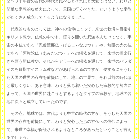
２〜３千年昔の古代の時代と比べるとそれほど大変ではない、わりと
簡単な宗教的な努力によって、天国に行くべきだ、というような宗教
がたくさん成立してくるようになりました。
代表的なものとしては、神への信仰によって、来世の救済を目指す
キリスト教や、仏教の中でも、悟りを開いた釈迦本人だけでなく、宇
宙の本仏である「毘盧遮那仏（びるしゃなぶつ）」や、無限の光の仏
である「阿弥陀仏（あみだぶつ）」への帰依を通して、来世の極楽行
きを願う新仏教や、それからアラーへの帰依を通して、来世のパラダ
イスを目指すイスラム教などがあげられるのですが、要するにそうし
た天国の世界の存在を前提にして、地上の世界で、それ以前の時代ほ
ど厳しくない、ある意味、わりと落ち着いた安心した宗教的な努力に
よって、天国の世界に赴こうとするようなタイプの宗教が、地球の各
地に次々と成立していったのです。
その点、地球では、古代よりも中世の時代の方が、そうした天国の
世界の存在を前提にして、わりと安心した形の神仏への信仰によっ
て、来世の幸福が保証されるようなところがあったということが言え
るでしょう。