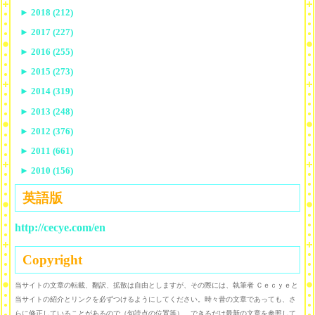
►
2018 (212)
►
2017 (227)
►
2016 (255)
►
2015 (273)
►
2014 (319)
►
2013 (248)
►
2012 (376)
►
2011 (661)
►
2010 (156)
英語版
http://cecye.com/en
Copyright
当サイトの文章の転載、翻訳、拡散は自由としますが、その際には、執筆者 Ｃｅｃｙｅと
当サイトの紹介とリンクを必ずつけるようにしてください。時々昔の文章であっても、さ
らに修正していることがあるので（句読点の位置等）、できるだけ最新の文章を参照して