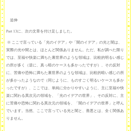
追伸
Part 13に、次の文章を付け足しました。
※ ここで言っている「光のイデア」や「闇のイデア」の光と闇は、
実際の光や闇とは、ほとんど関係ありません。ただ、私が調べた限り
では、至福や快楽に満ちた裏世界のような領域は、比較的明るい感じ
の所が多く（逆に、真っ暗のケースも多かったですが）、その反対
に、苦痛や恐怖に満ちた裏世界のような領域は、比較的暗い感じの所
が多かったようなので（同じように、ものすごく明るいケースも多か
ったですが）、ここでは、単純に分かりやすいように、主に至福や快
楽に関わる異次元の領域を、「光のイデアの世界」、その反対に、主
に苦痛や恐怖に関わる異次元の領域を、「闇のイデアの世界」と呼ん
でいます。当然、ここで言っている光と闇と、善悪とは、全く関係あ
りません。