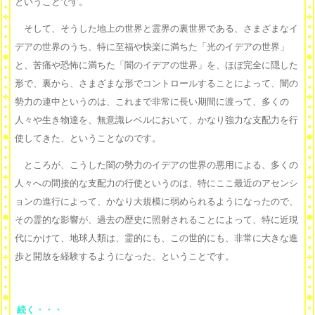
ということです。
そして、そうした地上の世界と霊界の裏世界である、さまざまなイ
デアの世界のうち、特に至福や快楽に満ちた「光のイデアの世界」
と、苦痛や恐怖に満ちた「闇のイデアの世界」を、ほぼ完全に隠した
形で、裏から、さまざまな形でコントロールすることによって、闇の
勢力の連中というのは、これまで非常に長い期間に渡って、多くの
人々や生き物達を、無意識レベルにおいて、かなり強力な支配力を行
使してきた、ということなのです。
ところが、こうした闇の勢力のイデアの世界の悪用による、多くの
人々への間接的な支配力の行使というのは、特にここ最近のアセンシ
ョンの進行によって、かなり大規模に弱められるようになったので、
その霊的な影響が、過去の歴史に照射されることによって、特に近現
代にかけて、地球人類は、霊的にも、この世的にも、非常に大きな進
歩と開放を経験するようになった、ということです。
続く・・・