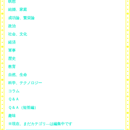
瞑想
結婚、家庭
成功論、繁栄論
政治
社会、文化
経済
軍事
歴史
教育
自然、生命
科学、テクノロジー
コラム
Ｑ＆Ａ
Ｑ＆Ａ（短答編）
趣味
※現在、まだカテゴリ—は編集中です