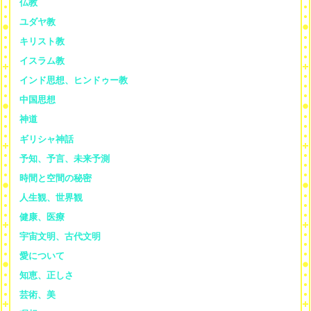
仏教
ユダヤ教
キリスト教
イスラム教
インド思想、ヒンドゥー教
中国思想
神道
ギリシャ神話
予知、予言、未来予測
時間と空間の秘密
人生観、世界観
健康、医療
宇宙文明、古代文明
愛について
知恵、正しさ
芸術、美