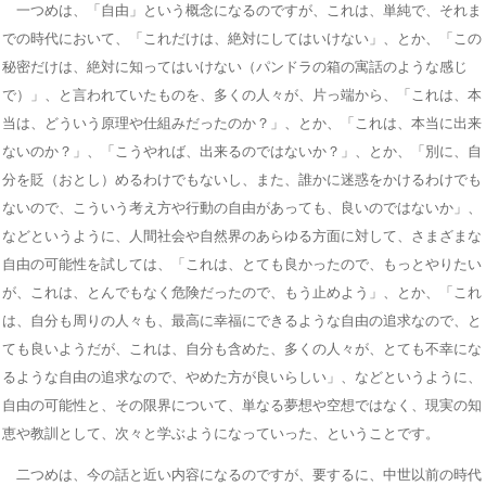
一つめは、「自由」という概念になるのですが、これは、単純で、それま
での時代において、「これだけは、絶対にしてはいけない」、とか、「この
秘密だけは、絶対に知ってはいけない（パンドラの箱の寓話のような感じ
で）」、と言われていたものを、多くの人々が、片っ端から、「これは、本
当は、どういう原理や仕組みだったのか？」、とか、「これは、本当に出来
ないのか？」、「こうやれば、出来るのではないか？」、とか、「別に、自
分を貶（おとし）めるわけでもないし、また、誰かに迷惑をかけるわけでも
ないので、こういう考え方や行動の自由があっても、良いのではないか」、
などというように、人間社会や自然界のあらゆる方面に対して、さまざまな
自由の可能性を試しては、「これは、とても良かったので、もっとやりたい
が、これは、とんでもなく危険だったので、もう止めよう」、とか、「これ
は、自分も周りの人々も、最高に幸福にできるような自由の追求なので、と
ても良いようだが、これは、自分も含めた、多くの人々が、とても不幸にな
るような自由の追求なので、やめた方が良いらしい」、などというように、
自由の可能性と、その限界について、単なる夢想や空想ではなく、現実の知
恵や教訓として、次々と学ぶようになっていった、ということです。
二つめは、今の話と近い内容になるのですが、要するに、中世以前の時代