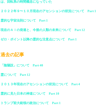
は、回転系の時間概念になっていた
２０２２年９〜１０月現在のアセンションの状況について Part 1
霊的な宇宙法則について Part 1
現在のＡＩの発達と、今後の人類の未来について Part 12
ゼロ・ポイント以降の霊的な注意点について Part 1
過去の記事
「陰陽説」について Part 40
霊について Part 12
２０１３年現在のアセンションの状況について Part 4
霊的に見た日本の神道について Part 10
トランプ前大統領の政治について Part 1