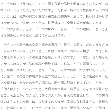
というのは、世界のあちこちで、国や宗教や民族や部族のようなものが、非
常にバラバラに分立していたのですが、それが、特にここ数百年ぐらいの間
に、これは、戦争や対立や支配・被支配の関係等、決して、良い話ばかりで
はなかったのですが、だんだん、世界規模で、交流や統合が進んでゆき、
「一つの人類」、とか、「一つの世界」、とか、「一つの地球」、というよ
うな関係に大きく変化し続けてきたわけです。
そうした人類全体の交流と統合の過程で、現在、人類は、どのような方向
に進んでいるのか、というと、これは、単純で、現在の人類は、これは、特
に昨今のネットワークの発達の影響が大きいのですが、「君は、まだ知らな
いかもしれないが、私の知識や経験では、これは、とても素晴らしい、と
か、全然、ダメだった」、とか、「苦しい人生の体験でつまずいている人
に、是非、私のこの体験談を役立ててほしい」、とか、「この製品やサービ
スを使えば、あなたの十年の悩みは、瞬く間に解決するはずだ」、とか、
「個人個人が、バラバラだと、政府や大企業が、勝手なことをやり放題にな
ることもあるが、できるだけ多くの人々が、みんなで交流して、一つの共同
体のようなものを作れば、より多くの人々が、幸福になれるような、素晴ら
しい社会にできる」、などというように、実は、近現代になると、一部の