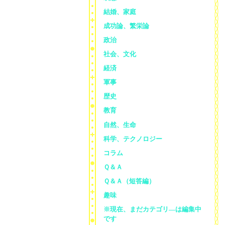
結婚、家庭
成功論、繁栄論
政治
社会、文化
経済
軍事
歴史
教育
自然、生命
科学、テクノロジー
コラム
Ｑ＆Ａ
Ｑ＆Ａ（短答編）
趣味
※現在、まだカテゴリ—は編集中
です