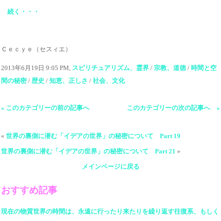
続く・・・
Ｃｅｃｙｅ（セスィエ）
2013年6月19日 9:05 PM,
スピリチュアリズム、霊界
/
宗教、道徳
/
時間と空
間の秘密
/
歴史
/
知恵、正しさ
/
社会、文化
« このカテゴリーの前の記事へ
このカテゴリーの次の記事へ »
«
世界の裏側に潜む「イデアの世界」の秘密について Part 19
世界の裏側に潜む「イデアの世界」の秘密について Part 21
»
メインページに戻る
おすすめ記事
現在の物質世界の時間は、永遠に行ったり来たりを繰り返す往復系、もしく