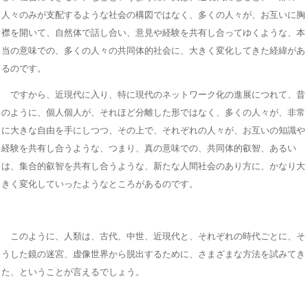
人々のみが支配するような社会の構図ではなく、多くの人々が、お互いに胸
襟を開いて、自然体で話し合い、意見や経験を共有し合ってゆくような、本
当の意味での、多くの人々の共同体的社会に、大きく変化してきた経緯があ
るのです。
ですから、近現代に入り、特に現代のネットワーク化の進展につれて、昔
のように、個人個人が、それほど分離した形ではなく、多くの人々が、非常
に大きな自由を手にしつつ、その上で、それぞれの人々が、お互いの知識や
経験を共有し合うような、つまり、真の意味での、共同体的叡智、あるい
は、集合的叡智を共有し合うような、新たな人間社会のあり方に、かなり大
きく変化していったようなところがあるのです。
このように、人類は、古代、中世、近現代と、それぞれの時代ごとに、そ
うした鏡の迷宮、虚像世界から脱出するために、さまざまな方法を試みてき
た、ということが言えるでしょう。