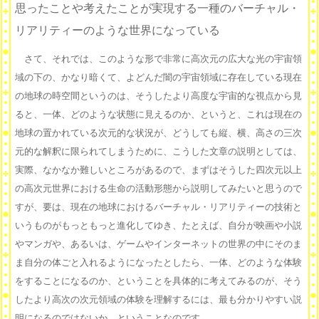
思ったことや考えたことが実現する一種のバーチャル・
リアリティーのような世界になっている
さて、それでは、このような形で非常に高次元の広大な光の宇宙領
域の下の、かなり暗くて、よどんだ闇の宇宙領域に存在している現在
の地球の時空間というのは、そうしたより高度な宇宙的な視点から見
ると、一体、どのような状態に見えるのか、というと、これは現在の
地球の置かれている次元的な状況が、どうしても縦、横、高さの三次
元的な解釈に限られてしまうために、こうした文章の説明としては、
実際、なかなか難しいところがあるので、まずはそうした四次元以上
の高次元世界における生命の活動形態から説明してみたいと思うので
すが、要は、現在の地球におけるバーチャル・リアリティーの技術と
いうものがもっともっと進化してゆき、たとえば、自分が映画や小説
やマンガや、あるいは、ゲームやインターネットの世界の中にそのま
ま自分の体ごと入れるようになったとしたら、一体、どのような体験
をすることになるのか、ということを具体的に考えてみるのが、そう
したより高次の次元領域の体験を理解するには、最も分かりやすい説
明になるのではないか、ということなのです。