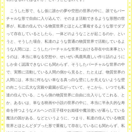
こうした形で、もし仮に誰かの夢や空想の世界の中に、誰でもバー
チャルな形で自由に入り込んで、そのまま活動できるような形態の世
界が、私達の住んでいる物質世界とほとんど重複するような形でダブ
って存在しているとしたら、一体どのようなことが起こるのか、とい
うと、そうした場合、私達のような普通の物質世界で活動しているよ
うな人間には、こうしたバーチャルな世界における存在や出来事とい
うのは、本当に単なる空想や、せいぜい馬鹿馬鹿しい作り話のように
しか全く認識できないにも関わらず、そうしたバーチャルな世界の中
で、実際に活動している人間の側から見ると、たとえば、物質世界の
人間には、本当に何もない単なる真っ白な壁にしか見えないような壁
の向こうに広大な宮殿や庭園が広がっていて、そこから、いつでも私
達の住んでいる、こちら側の物質世界に自由に出入りしてこれる、と
か、あるいは、単なる映画や小説の世界の中に、本当に半永久的な寿
命を持つようなメルヘンの王子様やお姫様や魔法使いが暮らしている
魔法の国がある、などというように、つまり、私達の住んでいる物質
世界とほとんどダブった形で重複して存在しているにも関わらず、私