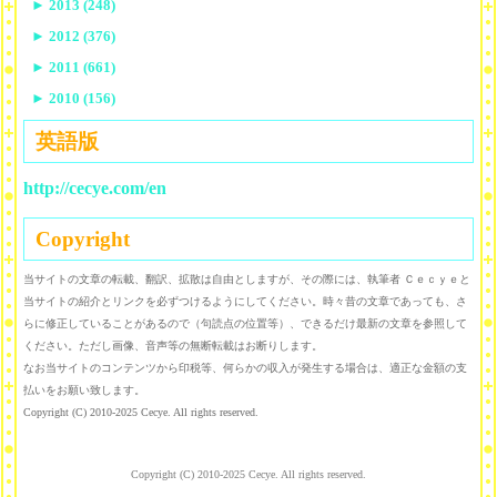
►
2013 (248)
►
2012 (376)
►
2011 (661)
►
2010 (156)
英語版
http://cecye.com/en
Copyright
当サイトの文章の転載、翻訳、拡散は自由としますが、その際には、執筆者 Ｃｅｃｙｅと
当サイトの紹介とリンクを必ずつけるようにしてください。時々昔の文章であっても、さ
らに修正していることがあるので（句読点の位置等）、できるだけ最新の文章を参照して
ください。ただし画像、音声等の無断転載はお断りします。
なお当サイトのコンテンツから印税等、何らかの収入が発生する場合は、適正な金額の支
払いをお願い致します。
Copyright (C) 2010-2025 Cecye. All rights reserved.
Copyright (C) 2010-2025 Cecye. All rights reserved.