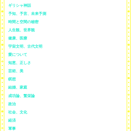
ギリシャ神話
予知、予言、未来予測
時間と空間の秘密
人生観、世界観
健康、医療
宇宙文明、古代文明
愛について
知恵、正しさ
芸術、美
瞑想
結婚、家庭
成功論、繁栄論
政治
社会、文化
経済
軍事