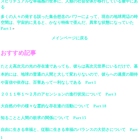
スピリチュアルな幸福感の世界に、人類の社会全体が移行している最中にあ
る
多くの人々の発する誤った集合想念のパワーによって、現在の地球周辺の時
空間は、宇宙的に見ると、かなり特殊で歪んだ、異常な状態になっていた
Part 1
»
メインページに戻る
おすすめ記事
たとえ高次元の光の存在達であっても、彼らは高次元世界にいるだけで、基
本的には、地球の普通の人間と大して変わりないので、彼らへの過度の期待
や盲信や依存は、百害あって一利なしである Part 1
２０１１年１〜２月のアセンションの進行状況について Part 3
大自然の中の様々な霊的な存在達の活動について Part 18
知ることと人間の欲求の関係について Part 15
自由に生きる幸福と、従順に生きる幸福のバランスの大切さについて Part
1