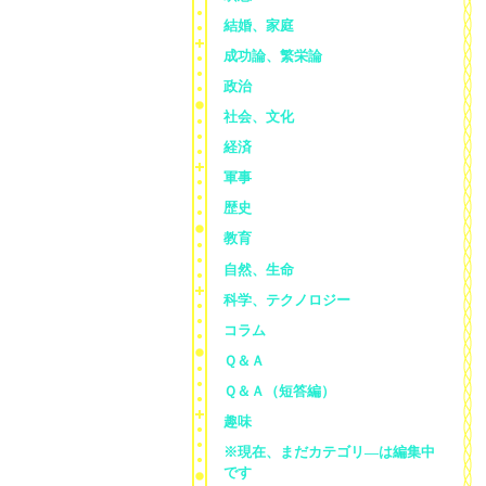
結婚、家庭
成功論、繁栄論
政治
社会、文化
経済
軍事
歴史
教育
自然、生命
科学、テクノロジー
コラム
Ｑ＆Ａ
Ｑ＆Ａ（短答編）
趣味
※現在、まだカテゴリ—は編集中
です