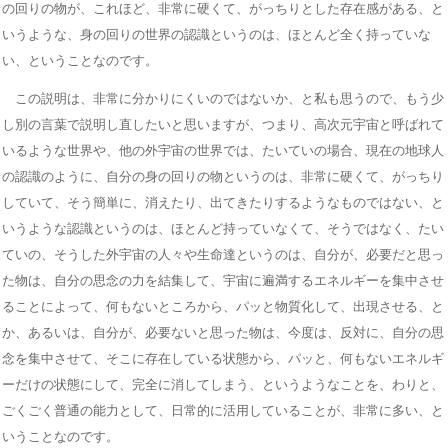
の回りの物が、これほど、非常に硬くて、がっちりとした存在感がある、と
いうような、身の回りの世界の認識というのは、ほとんど全く持っていな
い、ということなのです。
この説明は、非常に分かりにくいのではないか、と私も思うので、もう少
し別の言葉で説明し直したいと思いますが、つまり、高次元宇宙と呼ばれて
いるような世界や、他の外宇宙の世界では、たいていの場合、現在の地球人
の認識のように、自分の身の回りの物というのは、非常に硬くて、がっちり
していて、そう簡単に、消えたり、出てきたりするようなものではない、と
いうような認識というのは、ほとんど持っていなくて、そうではなく、たい
ていの、そうした外宇宙の人々や生命達というのは、自分が、必要だと思っ
た物は、自分の思念の力を結集して、宇宙に遍満するエネルギーを集中させ
ることによって、何もないところから、パッと物質化して、出現させる、と
か、あるいは、自分が、必要ないと思った物は、今度は、反対に、自分の思
念を集中させて、そこに存在している状態から、パッと、何もないエネルギ
ーだけの状態にして、完全に消してしまう、というようなことを、わりと、
ごくごく普通の能力として、日常的に活用していることが、非常に多い、と
いうことなのです。