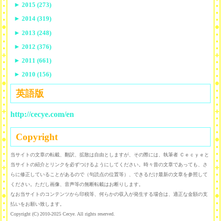
►
2015 (273)
►
2014 (319)
►
2013 (248)
►
2012 (376)
►
2011 (661)
►
2010 (156)
英語版
http://cecye.com/en
Copyright
当サイトの文章の転載、翻訳、拡散は自由としますが、その際には、執筆者 Ｃｅｃｙｅと
当サイトの紹介とリンクを必ずつけるようにしてください。時々昔の文章であっても、さ
らに修正していることがあるので（句読点の位置等）、できるだけ最新の文章を参照して
ください。ただし画像、音声等の無断転載はお断りします。
なお当サイトのコンテンツから印税等、何らかの収入が発生する場合は、適正な金額の支
払いをお願い致します。
Copyright (C) 2010-2025 Cecye. All rights reserved.