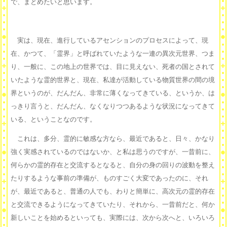
で、まとめたいと思います。
実は、現在、進行しているアセンションのプロセスによって、現
在、かつて、「霊界」と呼ばれていたような一連の異次元世界、つま
り、一般に、この地上の世界では、目に見えない、死者の国とされて
いたような霊的世界と、現在、私達が活動している物質世界の間の境
界というのが、だんだん、非常に薄くなってきている、というか、は
っきり言うと、だんだん、なくなりつつあるような状況になってきて
いる、ということなのです。
これは、多分、霊的に敏感な方なら、最近であると、日々、かなり
強く実感されているのではないか、と私は思うのですが、一昔前に、
何らかの霊的存在と交流するとなると、自分の身の回りの波動を整え
たりするような事前の準備が、ものすごく大変であったのに、それ
が、最近であると、普通の人でも、わりと簡単に、高次元の霊的存在
と交流できるようになってきていたり、それから、一昔前だと、何か
新しいことを始めるといっても、実際には、次から次へと、いろいろ