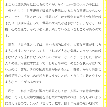
まことに逆説的な話になるのですが、そうした一部の人々の中には、
「何とかして、世界規模で破滅的な状況になるような事態にならない
か」、とか、「何とかして、世界のどこかで戦争や大不況や飢饉が起
きたり、疫病が流行って、世界の大混乱が起きないか」、などと、結
構、心の奥底で、かなり強く願い続けているようなところがあるので
す。
現在、世界全体としては、国や地域的に多少、大変な事態が生じる
ような状況になったとしても、それほど大きな危機のようなものは起
きないような流れになっているのですが、ところが、そうした一部の
人々の強い潜在欲求によって、わりと平和な、のどかな状況が続いて
いたのに、突然、テロや凶悪犯罪が起きるとか、突然、かなり深刻な
自然災害のようなものが起きるようなことが、どうしても起きやすい
ようなところがあるのです。
私が、これまで霊的に調べた結果としては、人類の潜在意識の奥に
潜む、そうした破壊や混乱を望む欲求の原因の根は、かなり深いよう
に思われるので、はっきり言って、数年、数十年程度の短い期間で、