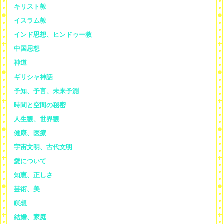
キリスト教
イスラム教
インド思想、ヒンドゥー教
中国思想
神道
ギリシャ神話
予知、予言、未来予測
時間と空間の秘密
人生観、世界観
健康、医療
宇宙文明、古代文明
愛について
知恵、正しさ
芸術、美
瞑想
結婚、家庭