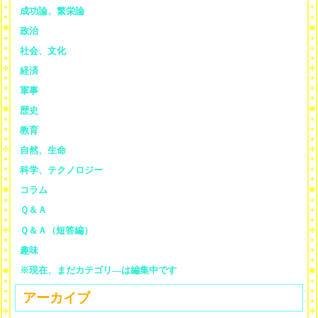
成功論、繁栄論
政治
社会、文化
経済
軍事
歴史
教育
自然、生命
科学、テクノロジー
コラム
Ｑ＆Ａ
Ｑ＆Ａ（短答編）
趣味
※現在、まだカテゴリ—は編集中です
アーカイブ