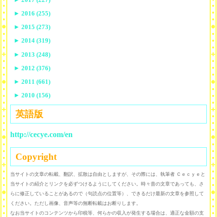
►
2016 (255)
►
2015 (273)
►
2014 (319)
►
2013 (248)
►
2012 (376)
►
2011 (661)
►
2010 (156)
英語版
http://cecye.com/en
Copyright
当サイトの文章の転載、翻訳、拡散は自由としますが、その際には、執筆者 Ｃｅｃｙｅと
当サイトの紹介とリンクを必ずつけるようにしてください。時々昔の文章であっても、さ
らに修正していることがあるので（句読点の位置等）、できるだけ最新の文章を参照して
ください。ただし画像、音声等の無断転載はお断りします。
なお当サイトのコンテンツから印税等、何らかの収入が発生する場合は、適正な金額の支