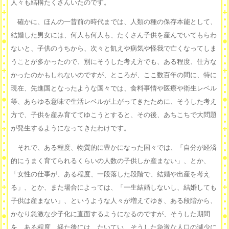
人々も結構たくさんいたのです。
確かに、ほんの一昔前の時代までは、人類の種の保存本能として、
結婚した男女には、何人も何人も、たくさん子供を産んでいてもらわ
ないと、子供のうちから、次々と飢えや病気や怪我で亡くなってしま
うことが多かったので、別にそうした考え方でも、ある程度、仕方な
かったのかもしれないのですが、ところが、ここ数百年の間に、特に
現在、先進国となったような国々では、食料事情や医療や衛生レベル
等、あらゆる意味で生活レベルが上がってきたために、そうした考え
方で、子供を産み育ててゆこうとすると、その後、あちこちで大問題
が発生するようになってきたわけです。
それで、ある程度、物質的に豊かになった国々では、「自分が経済
的にうまく育てられるくらいの人数の子供しか産まない」、とか、
「女性の仕事が、ある程度、一段落した段階で、結婚や出産を考え
る」、とか、また場合によっては、「一生結婚しないし、結婚しても
子供は産まない」、というような人々が増えてゆき、ある段階から、
かなり急激な少子化に直面するようになるのですが、そうした期間
を、ある程度、経た後には、たいてい、そうした急激な人口の減少に