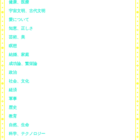
健康、医療
宇宙文明、古代文明
愛について
知恵、正しさ
芸術、美
瞑想
結婚、家庭
成功論、繁栄論
政治
社会、文化
経済
軍事
歴史
教育
自然、生命
科学、テクノロジー