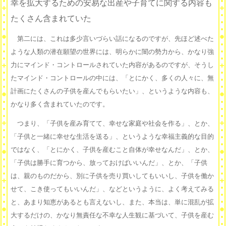
幸を拡大するための安易な出産や子育てに関する内容も
たくさん含まれていた
第二には、これは多少言いづらい話になるのですが、先ほど述べた
ような人類の潜在願望の世界には、明らかに闇の勢力から、かなり強
力にマインド・コントロールされていた内容があるのですが、そうし
たマインド・コントロールの中には、「とにかく、多くの人々に、無
計画にたくさんの子供を産んでもらいたい」、というような内容も、
かなり多く含まれていたのです。
つまり、「子供を産み育てて、幸せな家庭や社会を作る」、とか、
「子供と一緒に幸せな生活を送る」、というような幸福主義的な目的
ではなく、「とにかく、子供を産むこと自体が幸せなんだ」、とか、
「子供は勝手に育つから、放っておけばいいんだ」、とか、「子供
は、親のものだから、別に子供を売り買いしてもいいし、子供を働か
せて、こき使ってもいいんだ」、などというように、よく考えてみる
と、あまり知恵があるとも言えないし、また、本当は、単に混乱が拡
大するだけの、かなり無責任な不幸な人生観に基づいて、子供を産む