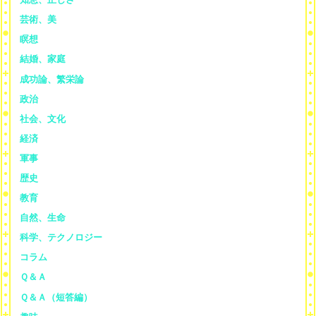
芸術、美
瞑想
結婚、家庭
成功論、繁栄論
政治
社会、文化
経済
軍事
歴史
教育
自然、生命
科学、テクノロジー
コラム
Ｑ＆Ａ
Ｑ＆Ａ（短答編）