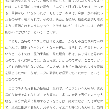
ダが裏切ると知っていて、彼の高弟として、受け入れたと考えるより
かは、より常識的に考えた場合、「ユダ」と呼ばれる人物は、そもそ
も、最初から、いなかったか、もしくは、本当は、全然、別の話だっ
たものがすり替えられて、その後、あたかも彼が、最低の裏切り者の
ように喧伝されるようになった、と考えるのが、すじみちには、合理
的なのではないか、ということです。
つまり、当時のイエスと呼ばれる人物が、かなり不当な裁判で有罪
にされて、磔刑（たっけい）となった後に、復活して、昇天した、と
いうところまでは、霊的宇宙的に見た場合、私は、あり得ると思われ
るので、それに関しては、ある程度、分かるのですが、ここで、どう
しても納得が行かないのは、イエスが、まるで本物の神のような奇蹟
を演じるために、なぜ、ユダの裏切りが必要であったのか、というこ
となのです。
ここで考えられる私の結論は、単純で、イエスという人物が、真の
霊的な覚者であるならば、そう簡単に、多少の金銭で裏切るような人
物を、自分の高弟に登用するようなことは、絶対になかったはずなの
で、単純に推測する限り、おそらく、イエスと呼ばれる人物は、当時