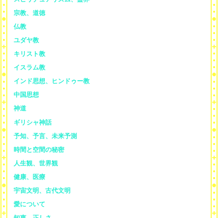
宗教、道徳
仏教
ユダヤ教
キリスト教
イスラム教
インド思想、ヒンドゥー教
中国思想
神道
ギリシャ神話
予知、予言、未来予測
時間と空間の秘密
人生観、世界観
健康、医療
宇宙文明、古代文明
愛について
知恵、正しさ