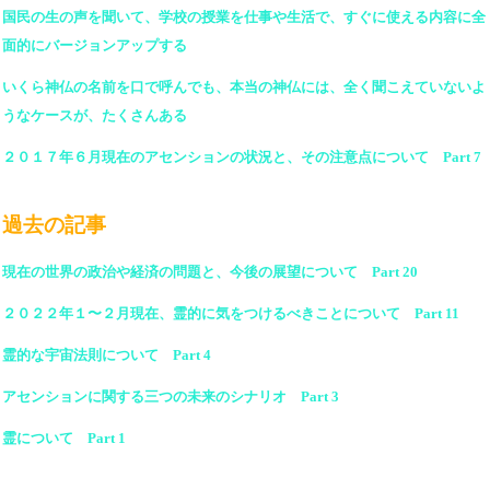
国民の生の声を聞いて、学校の授業を仕事や生活で、すぐに使える内容に全
面的にバージョンアップする
いくら神仏の名前を口で呼んでも、本当の神仏には、全く聞こえていないよ
うなケースが、たくさんある
２０１７年６月現在のアセンションの状況と、その注意点について Part 7
過去の記事
現在の世界の政治や経済の問題と、今後の展望について Part 20
２０２２年１〜２月現在、霊的に気をつけるべきことについて Part 11
霊的な宇宙法則について Part 4
アセンションに関する三つの未来のシナリオ Part 3
霊について Part 1