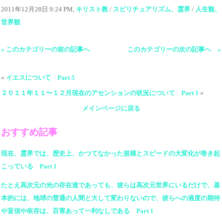
2011年12月28日 9:24 PM,
キリスト教
/
スピリチュアリズム、霊界
/
人生観、
世界観
« このカテゴリーの前の記事へ
このカテゴリーの次の記事へ »
«
イエスについて Part 5
２０１１年１１〜１２月現在のアセンションの状況について Part 1
»
メインページに戻る
おすすめ記事
現在、霊界では、歴史上、かつてなかった規模とスピードの大変化が巻き起
こっている Part 1
たとえ高次元の光の存在達であっても、彼らは高次元世界にいるだけで、基
本的には、地球の普通の人間と大して変わりないので、彼らへの過度の期待
や盲信や依存は、百害あって一利なしである Part 1