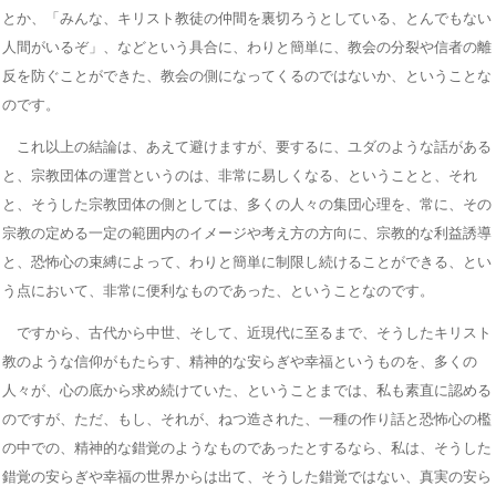
とか、「みんな、キリスト教徒の仲間を裏切ろうとしている、とんでもない
人間がいるぞ」、などという具合に、わりと簡単に、教会の分裂や信者の離
反を防ぐことができた、教会の側になってくるのではないか、ということな
のです。
これ以上の結論は、あえて避けますが、要するに、ユダのような話がある
と、宗教団体の運営というのは、非常に易しくなる、ということと、それ
と、そうした宗教団体の側としては、多くの人々の集団心理を、常に、その
宗教の定める一定の範囲内のイメージや考え方の方向に、宗教的な利益誘導
と、恐怖心の束縛によって、わりと簡単に制限し続けることができる、とい
う点において、非常に便利なものであった、ということなのです。
ですから、古代から中世、そして、近現代に至るまで、そうしたキリスト
教のような信仰がもたらす、精神的な安らぎや幸福というものを、多くの
人々が、心の底から求め続けていた、ということまでは、私も素直に認める
のですが、ただ、もし、それが、ねつ造された、一種の作り話と恐怖心の檻
の中での、精神的な錯覚のようなものであったとするなら、私は、そうした
錯覚の安らぎや幸福の世界からは出て、そうした錯覚ではない、真実の安ら