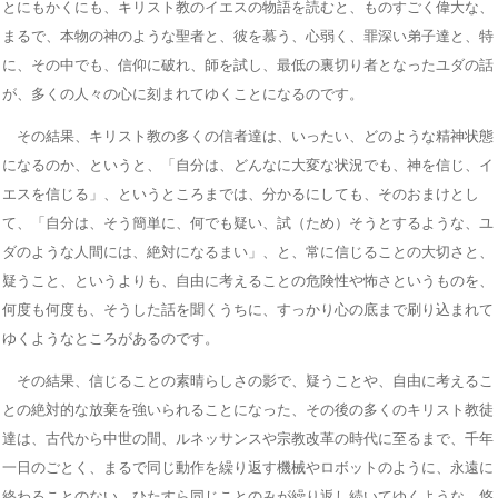
とにもかくにも、キリスト教のイエスの物語を読むと、ものすごく偉大な、
まるで、本物の神のような聖者と、彼を慕う、心弱く、罪深い弟子達と、特
に、その中でも、信仰に破れ、師を試し、最低の裏切り者となったユダの話
が、多くの人々の心に刻まれてゆくことになるのです。
その結果、キリスト教の多くの信者達は、いったい、どのような精神状態
になるのか、というと、「自分は、どんなに大変な状況でも、神を信じ、イ
エスを信じる」、というところまでは、分かるにしても、そのおまけとし
て、「自分は、そう簡単に、何でも疑い、試（ため）そうとするような、ユ
ダのような人間には、絶対になるまい」、と、常に信じることの大切さと、
疑うこと、というよりも、自由に考えることの危険性や怖さというものを、
何度も何度も、そうした話を聞くうちに、すっかり心の底まで刷り込まれて
ゆくようなところがあるのです。
その結果、信じることの素晴らしさの影で、疑うことや、自由に考えるこ
との絶対的な放棄を強いられることになった、その後の多くのキリスト教徒
達は、古代から中世の間、ルネッサンスや宗教改革の時代に至るまで、千年
一日のごとく、まるで同じ動作を繰り返す機械やロボットのように、永遠に
終わることのない、ひたすら同じことのみが繰り返し続いてゆくような、悠