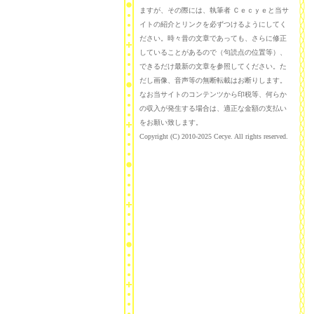
ますが、その際には、執筆者 Ｃｅｃｙｅと当サ
イトの紹介とリンクを必ずつけるようにしてく
ださい。時々昔の文章であっても、さらに修正
していることがあるので（句読点の位置等）、
できるだけ最新の文章を参照してください。た
だし画像、音声等の無断転載はお断りします。
なお当サイトのコンテンツから印税等、何らか
の収入が発生する場合は、適正な金額の支払い
をお願い致します。
Copyright (C) 2010-2025 Cecye. All rights reserved.