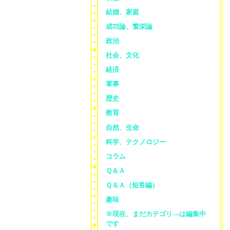
結婚、家庭
成功論、繁栄論
政治
社会、文化
経済
軍事
歴史
教育
自然、生命
科学、テクノロジー
コラム
Ｑ＆Ａ
Ｑ＆Ａ（短答編）
趣味
※現在、まだカテゴリ—は編集中
です