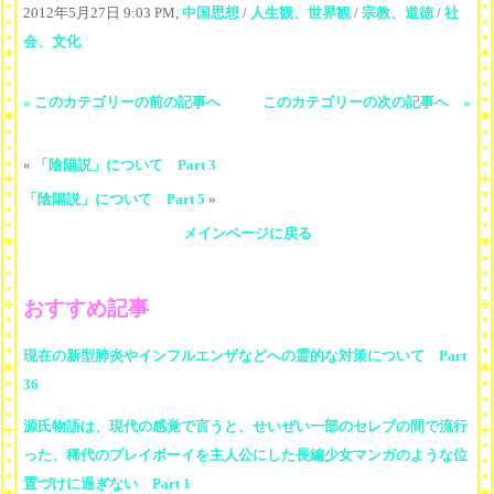
2012年5月27日 9:03 PM,
中国思想
/
人生観、世界観
/
宗教、道徳
/
社
会、文化
« このカテゴリーの前の記事へ
このカテゴリーの次の記事へ »
«
「陰陽説」について Part 3
「陰陽説」について Part 5
»
メインページに戻る
おすすめ記事
現在の新型肺炎やインフルエンザなどへの霊的な対策について Part
36
源氏物語は、現代の感覚で言うと、せいぜい一部のセレブの間で流行
った、稀代のプレイボーイを主人公にした長編少女マンガのような位
置づけに過ぎない Part 1