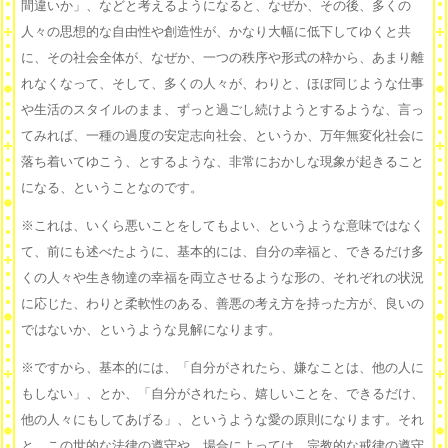
間違いか」、などと考えるようになると、なぜか、その後、多くの
人々の思想的な自由性や創造性が、かなり大幅に低下してゆくと共
に、その社会全体が、なぜか、一つの秩序や形式の枠から、あまり離
れなくなって、そして、多くの人々が、わりと、ほぼ同じような仕事
や生活のスタイルのまま、ずっと過ごし続けようとするような、言っ
てみれば、一種の過度の安定志向社会、というか、万年無変化社会に
落ち着いてゆこう、とするような、非常におかしな現象が起きること
になる、ということなのです。
※これは、いくら悪いことをしてもよい、というような意味ではなく
て、前にも述べたように、基本的には、自分の幸福と、できるだけ多
くの人々や生き物達の幸福を両立させるような形の、それぞれの状況
に応じた、わりと柔軟性のある、善悪の考え方を持った方が、良いの
ではないか、というような見解になります。
※ですから、基本的には、「自分がされたら、嫌なことは、他の人に
もしない」、とか、「自分がされたら、嬉しいことを、できるだけ、
他の人々にもしてあげる」、というような愛の原則になります。それ
と、この世的な法律の遵守や、場合によっては、宗教的な戒律の遵守