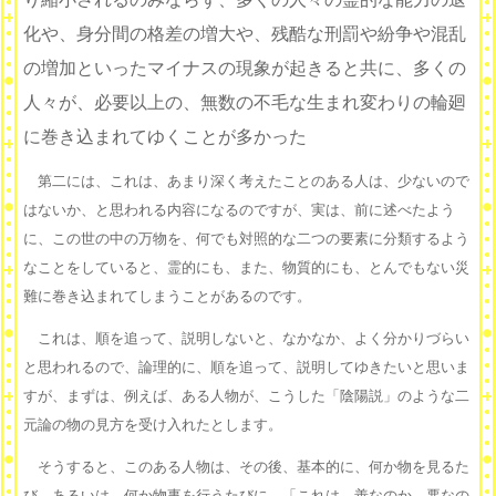
化や、身分間の格差の増大や、残酷な刑罰や紛争や混乱
の増加といったマイナスの現象が起きると共に、多くの
人々が、必要以上の、無数の不毛な生まれ変わりの輪廻
に巻き込まれてゆくことが多かった
第二には、これは、あまり深く考えたことのある人は、少ないので
はないか、と思われる内容になるのですが、実は、前に述べたよう
に、この世の中の万物を、何でも対照的な二つの要素に分類するよう
なことをしていると、霊的にも、また、物質的にも、とんでもない災
難に巻き込まれてしまうことがあるのです。
これは、順を追って、説明しないと、なかなか、よく分かりづらい
と思われるので、論理的に、順を追って、説明してゆきたいと思いま
すが、まずは、例えば、ある人物が、こうした「陰陽説」のような二
元論の物の見方を受け入れたとします。
そうすると、このある人物は、その後、基本的に、何か物を見るた
び、あるいは、何か物事を行うたびに、「これは、善なのか、悪なの