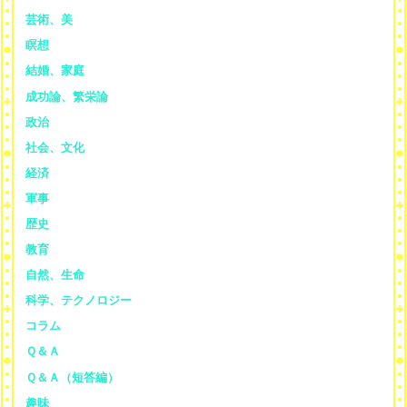
芸術、美
瞑想
結婚、家庭
成功論、繁栄論
政治
社会、文化
経済
軍事
歴史
教育
自然、生命
科学、テクノロジー
コラム
Ｑ＆Ａ
Ｑ＆Ａ（短答編）
趣味