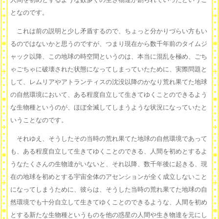
となのです。
これは前の説明と少し矛盾するので、ちょっと分かりづらい方もい
るのではないかと思うのですが、つまり現在から数千年前のタイムジ
ャック以降、この地球の時空間というのは、本当に混乱を極め、ごち
ゃごちゃに破壊された状態になってしまっていたために、実際問題と
して、レムリアやアトランティスの沈没以降のかなり荒れ果てた地球
の自然環境において、ある程度自立して生きてゆくことのできるよう
な生物種というのが、ほぼ全滅してしまうような状況になっていたと
いうことなのです。
それゆえ、そうしたその当時の荒れ果てた地球の自然環境であって
も、ある程度自立して生きてゆくことのできる、人間を初めとするよ
うなたくさんの生物達がいないと、それ以降、数千年後に起きる、現
在の地球を初めとする宇宙全体のアセンションが全く成立しないこと
になってしまうために、彼らは、そうした当時の荒れ果てた地球の自
然環境でも十分自立して生きてゆくことのできるような、人間を初め
とする新たな生物種というものを他の惑星の人間や生き物達を元にし