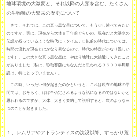
地球環境の大激変と、それ以降の人類を含む、たくさん
の生物種の大繁栄の歴史について
さて、それでは、この真っ黒な星について、もう少し述べてみたい
のですが、実は、現在から大体９千年前ぐらいの、現在だと大洪水の
伝説が残っているような時代に（タイムテロ以前の時代については、
時間の流れが現在とはかなり異なるので、時代の特定がかなり難しい
です）、この大きな真っ黒な星は、やはり地球に大接近してきたこと
がありました（私は、弥勒菩薩にちなんだと思われる３６００年周期
説は、特にとっていません）。
この時、いったい何が起きたのかというと、これは現在の地球の学
問では、おそらく、ほぼ全否定されるような話になるのではないかと
思われるのですが、大体、大きく要約して説明すると、次のような三
つのことが起きました。
１、レムリアやアトランティスの沈没以降、すっかり荒