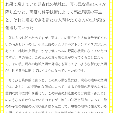
れ果て衰えていた超古代の地球に、真っ黒な星の人々が
降り立つと、高度な科学技術によって惑星環境の再生
と、それに適応できる新たな人間やたくさんの生物種を
創造していった
前にも少し述べたのですが、実は、この現在から大体９千年前ぐら
いの時期というのは、それ以前のレムリアやアトランティスの水没も
あって、地球の文明は、かなり低レベルの野蛮な状況になっていたの
ですが、その頃に、この巨大な真っ黒な星がやってくることによっ
て、その後、現在の地球文明の発端とも言ってよいような新たな文明
が、世界各地に開けてゆくようになっていったのです。
もう少し具体的に言うと、この真っ黒な星には、現在の地球の文明
では、あちこちの宗教的な儀式によって、まるで最低の悪魔のように
霊的な封印に封印を重ねた、この宇宙の創造主の分け御霊（みたま）
のような存在が住んでいるのですが、彼らの知恵と努力によって、他
の外宇宙の惑星の人間や生き物を元にして、現在の地球に住んでいる
人間を初めとするような数多くの生き物達が創られていったというこ