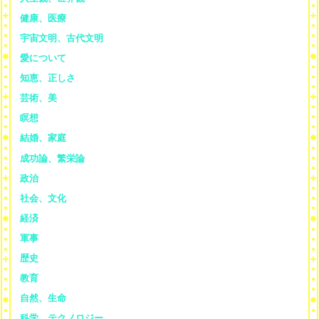
健康、医療
宇宙文明、古代文明
愛について
知恵、正しさ
芸術、美
瞑想
結婚、家庭
成功論、繁栄論
政治
社会、文化
経済
軍事
歴史
教育
自然、生命
科学、テクノロジー