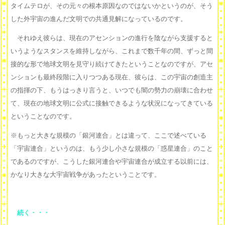
タイムテロが、その元々の根本原因なのではないかというのが、そう
した外宇宙の進んだ文明での共通見解になっているのです。
それゆえ彼らは、現在のアセンションの進行を陰ながら支援すると
いうようなスタンスを維持しながら、これまで数千年の間、ずっと間
接的な形で地球文明を見守り続けてきたということなのですが、アセ
ンションも最終段階に入りつつある現在、彼らは、この宇宙の創造主
の指揮の下、もうはっきり言うと、いつでも闇の勢力の崩壊に合わせ
て、現在の地球文明に公式に接触できるような状況になってきている
ということなのです。
※もっと大きな規模の「銀河連合」とは違って、ここで述べている
「宇宙連合」というのは、もう少し小さな規模の「惑星連合」のこと
であるのですが、こうした銀河連合や宇宙連合が成立する以前には、
かなり大きな大宇宙戦争があったということです。
続く・・・