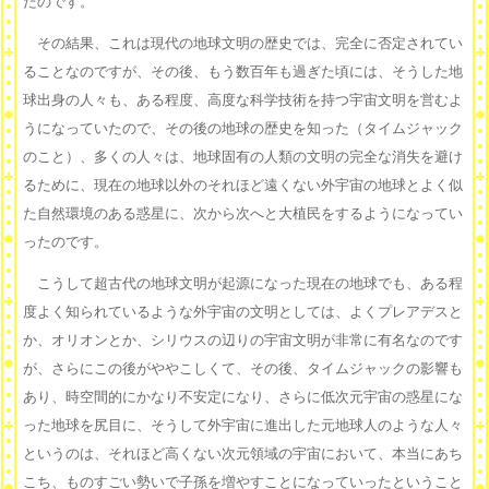
たのです。
その結果、これは現代の地球文明の歴史では、完全に否定されてい
ることなのですが、その後、もう数百年も過ぎた頃には、そうした地
球出身の人々も、ある程度、高度な科学技術を持つ宇宙文明を営むよ
うになっていたので、その後の地球の歴史を知った（タイムジャック
のこと）、多くの人々は、地球固有の人類の文明の完全な消失を避け
るために、現在の地球以外のそれほど遠くない外宇宙の地球とよく似
た自然環境のある惑星に、次から次へと大植民をするようになってい
ったのです。
こうして超古代の地球文明が起源になった現在の地球でも、ある程
度よく知られているような外宇宙の文明としては、よくプレアデスと
か、オリオンとか、シリウスの辺りの宇宙文明が非常に有名なのです
が、さらにこの後がややこしくて、その後、タイムジャックの影響も
あり、時空間的にかなり不安定になり、さらに低次元宇宙の惑星にな
った地球を尻目に、そうして外宇宙に進出した元地球人のような人々
というのは、それほど高くない次元領域の宇宙において、本当にあち
こち、ものすごい勢いで子孫を増やすことになっていったということ