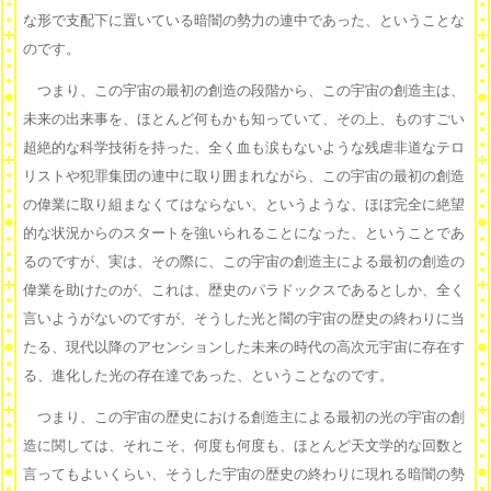
な形で支配下に置いている暗闇の勢力の連中であった、ということな
のです。
つまり、この宇宙の最初の創造の段階から、この宇宙の創造主は、
未来の出来事を、ほとんど何もかも知っていて、その上、ものすごい
超絶的な科学技術を持った、全く血も涙もないような残虐非道なテロ
リストや犯罪集団の連中に取り囲まれながら、この宇宙の最初の創造
の偉業に取り組まなくてはならない、というような、ほぼ完全に絶望
的な状況からのスタートを強いられることになった、ということであ
るのですが、実は、その際に、この宇宙の創造主による最初の創造の
偉業を助けたのが、これは、歴史のパラドックスであるとしか、全く
言いようがないのですが、そうした光と闇の宇宙の歴史の終わりに当
たる、現代以降のアセンションした未来の時代の高次元宇宙に存在す
る、進化した光の存在達であった、ということなのです。
つまり、この宇宙の歴史における創造主による最初の光の宇宙の創
造に関しては、それこそ、何度も何度も、ほとんど天文学的な回数と
言ってもよいくらい、そうした宇宙の歴史の終わりに現れる暗闇の勢