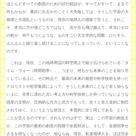
ほとんどすべての創造のための試行錯誤が、すべてがすべて、まるで
何もかもが、裏目に出るかのごとく大失敗しては、そうした宇宙の大
崩壊と大混乱というものを、現在の地球人の感覚で言うと、それこ
そ、本当に万や億どころではなく、兆や京も飛び越えて、本当にゼロ
の桁が、何千もつくような、ものすごい天文学的な回数、ひたすら、
えんえんと繰り返し続けることになってしまっていた、ということな
のです。
これは、現在、この地球周辺の時空間上で繰り広げられている「タ
イム・ウォー（時間戦争）」、つまり、何もかも未来のことを知り尽
くしている上に、その時点で、最高の未来の発想や科学技術を持った
テロリストや犯罪集団によって、そうした未来のことなど全く知らな
い上に、非常に遅れた古い考え方や科学技術しか持っていないような
惑星の文明が、圧倒的な兵力と武力でもって、次々と非人道的に制圧
されてゆく、というような状況と、本質的に全く同じである、という
ことが言えるのですが、それもそのはずで、実は、この宇宙の創造主
が、この宇宙の最初の創造の段階で全面対決し、そして、全面戦争せ
ざるを得なくなったのが、他ならぬ、現在、私達地球人を、ほぼ完全