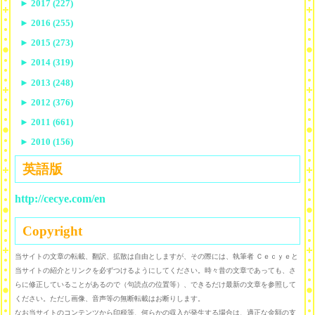
►
2017 (227)
►
2016 (255)
►
2015 (273)
►
2014 (319)
►
2013 (248)
►
2012 (376)
►
2011 (661)
►
2010 (156)
英語版
http://cecye.com/en
Copyright
当サイトの文章の転載、翻訳、拡散は自由としますが、その際には、執筆者 Ｃｅｃｙｅと
当サイトの紹介とリンクを必ずつけるようにしてください。時々昔の文章であっても、さ
らに修正していることがあるので（句読点の位置等）、できるだけ最新の文章を参照して
ください。ただし画像、音声等の無断転載はお断りします。
なお当サイトのコンテンツから印税等、何らかの収入が発生する場合は、適正な金額の支