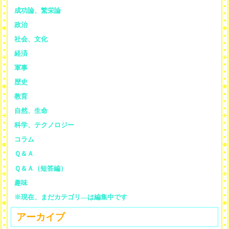
成功論、繁栄論
政治
社会、文化
経済
軍事
歴史
教育
自然、生命
科学、テクノロジー
コラム
Ｑ＆Ａ
Ｑ＆Ａ（短答編）
趣味
※現在、まだカテゴリ—は編集中です
アーカイブ